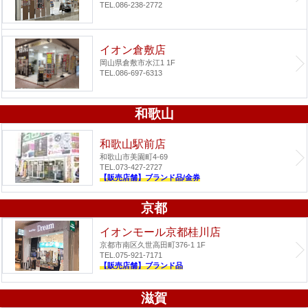
TEL.086-238-2772
イオン倉敷店
岡山県倉敷市水江1 1F
TEL.086-697-6313
和歌山
和歌山駅前店
和歌山市美園町4-69
TEL.073-427-2727
【販売店舗】ブランド品/金券
京都
イオンモール京都桂川店
京都市南区久世高田町376-1 1F
TEL.075-921-7171
【販売店舗】ブランド品
滋賀