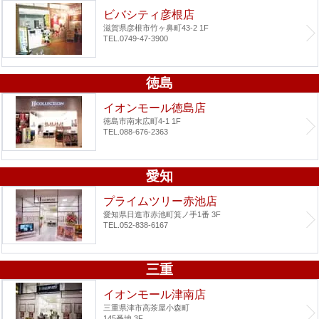
ビバシティ彦根店
滋賀県彦根市竹ヶ鼻町43-2 1F
TEL.0749-47-3900
徳島
イオンモール徳島店
徳島市南末広町4-1 1F
TEL.088-676-2363
愛知
プライムツリー赤池店
愛知県日進市赤池町箕ノ手1番 3F
TEL.052-838-6167
三重
イオンモール津南店
三重県津市高茶屋小森町
145番地 3F