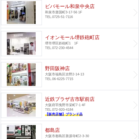
ビバモール和泉中央店
和泉市唐国町3-17-56 1F
TEL.0725-51-7116
イオンモール堺鉄砲町店
堺市堺区鉄砲町1 1F
TEL.072-230-4544
野田阪神店
大阪市福島区吉野2-14-13
TEL.06-6225-7715
近鉄プラザ古市駅前店
大阪府羽曳野市栄町7-1 4F
TEL.072-920-4184
【販売店舗】ブランド品
都島店
大阪市都島区善源寺町2-3-30