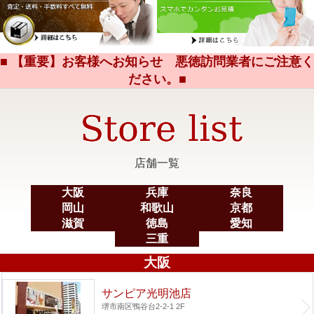
■ 【重要】お客様へお知らせ 悪徳訪問業者にご注意く
ださい。■
店舗一覧
大阪
兵庫
奈良
岡山
和歌山
京都
滋賀
徳島
愛知
三重
大阪
サンピア光明池店
堺市南区鴨谷台2-2-1 2F