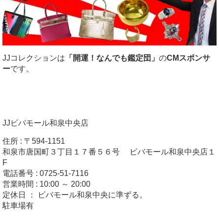
JJコレクションは
「開運！なんでも鑑定団」
の
CMスポンサ
ー
です。
JJビバモール和泉中央店
住所 : 〒594-1151
和泉市唐国町３丁目１７番５６号 ビバモール和泉中央店１
F
電話番号 : 0725-51-7116
営業時間 : 10:00 ～ 20:00
定休日 ： ビバモール和泉中央に準ずる。
駐車場有