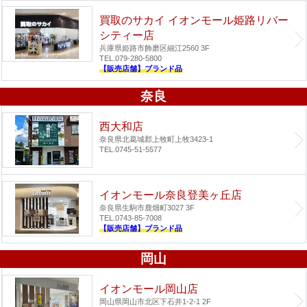
買取のサカイ イオンモール姫路リバー
シティー店
兵庫県姫路市飾磨区細江2560 3F
TEL.079-280-5800
【販売店舗】ブランド品
奈良
西大和店
奈良県北葛城郡上牧町上牧3423-1
TEL.0745-51-5577
イオンモール奈良登美ヶ丘店
奈良県生駒市鹿畑町3027 3F
TEL.0743-85-7008
【販売店舗】ブランド品
岡山
イオンモール岡山店
岡山県岡山市北区下石井1-2-1 2F