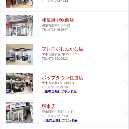
TEL.072-294-1414
和泉府中駅前店
和泉市府中町8-4-22
TEL.0725-45-8877
フレスポしんかな店
堺市北区新金岡町5-1-1 3Ｆ
TEL.072-251-3113
ポップタウン住道店
大東市赤井1-4-1
東館2F
TEL.072-871-3838
【販売店舗】ブランド品
堺東店
堺市堺区中瓦町 2-1-17
TEL.072-222-7888
【販売店舗】ブランド品