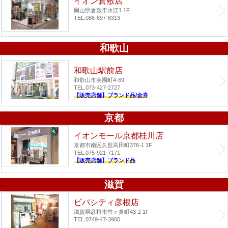
イオン倉敷店
岡山県倉敷市水江1 1F
TEL.086-697-6313
和歌山
和歌山駅前店
和歌山市美園町4-69
TEL.073-427-2727
【販売店舗】ブランド品/金券
京都
イオンモール京都桂川店
京都市南区久世高田町376-1 1F
TEL.075-921-7171
【販売店舗】ブランド品
滋賀
ビバシティ彦根店
滋賀県彦根市竹ヶ鼻町43-2 1F
TEL.0749-47-3900