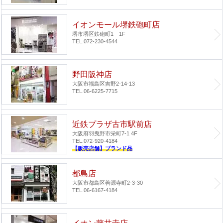
イオンモール堺鉄砲町店
堺市堺区鉄砲町1 1F
TEL.072-230-4544
野田阪神店
大阪市福島区吉野2-14-13
TEL.06-6225-7715
近鉄プラザ古市駅前店
大阪府羽曳野市栄町7-1 4F
TEL.072-920-4184
【販売店舗】ブランド品
都島店
大阪市都島区善源寺町2-3-30
TEL.06-6167-4184