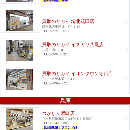
買取のサカイ 堺北花田店
堺市北区東浅香山町4-1-12
TEL.072-275-5676
買取のサカイ イズミヤ八尾店
八尾市沼1-1 1F
TEL.072-943-0323
買取のサカイ イオンタウン守口店
守口市京阪本通2-2-4 2F
TEL.06-4397-7718
兵庫
つかしん尼崎店
兵庫県尼崎市塚口本町4-8-1 南館3F
TEL.06-6429-8800
【販売店舗】ブランド品