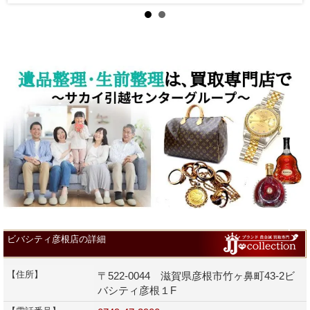
ビバシティ彦根店の詳細
【住所】
〒522-0044 滋賀県彦根市竹ヶ鼻町43-2ビ
バシティ彦根１F