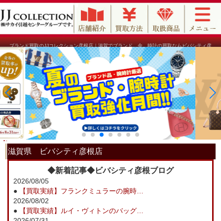
ブランド買取のJJコレクション彦根店｜滋賀でブランド、金、時計の買取ならビバシティ彦
根1F！
滋賀県 ビバシティ彦根店
◆新着記事◆ビバシティ彦根ブログ
2026/08/05
●
【買取実績】フランクミュラーの腕時…
2026/08/02
●
【買取実績】ルイ・ヴィトンのバッグ…
2026/07/31