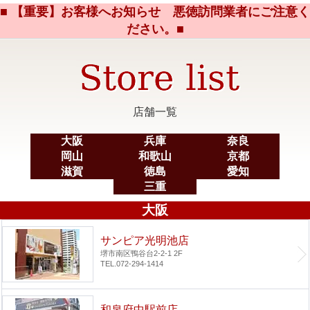
■ 【重要】お客様へお知らせ 悪徳訪問業者にご注意く
ださい。■
店舗一覧
大阪
兵庫
奈良
岡山
和歌山
京都
滋賀
徳島
愛知
三重
大阪
サンピア光明池店
堺市南区鴨谷台2-2-1 2F
TEL.072-294-1414
和泉府中駅前店