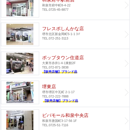
和泉市府中町8-4-22
TEL.0725-45-8877
フレスポしんかな店
堺市北区新金岡町5-1-1 3Ｆ
TEL.072-251-3113
ポップタウン住道店
大東市赤井1-4-1
東館2F
TEL.072-871-3838
【販売店舗】ブランド品
堺東店
堺市堺区中瓦町 2-1-17
TEL.072-222-7888
【販売店舗】ブランド品
ビバモール和泉中央店
和泉市唐国町3-17-56 1F
TEL.0725-51-7116