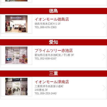
徳島
イオンモール徳島店
徳島市南末広町4-1 1F
TEL.088-676-2363
愛知
プライムツリー赤池店
愛知県日進市赤池町箕ノ手1番 3F
TEL.052-838-6167
三重
イオンモール津南店
三重県津市高茶屋小森町
145番地 3F
TEL.059-253-2440