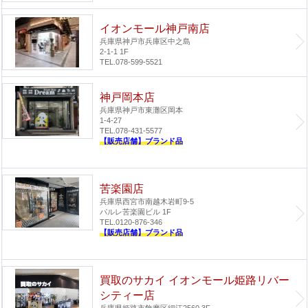
イオンモール神戸南店
兵庫県神戸市兵庫区中之島
2-1-1 1F
TEL.078-599-5521
神戸岡本店
兵庫県神戸市東灘区岡本
1-4-27
TEL.078-431-5577
【販売店舗】ブランド品
苦楽園店
兵庫県西宮市南越木岩町9-5
パルレ苦楽園ビル 1F
TEL.0120-876-346
【販売店舗】ブランド品
買取のサカイ イオンモール姫路リバー
シティー店
兵庫県姫路市飾磨区細江2560 3F