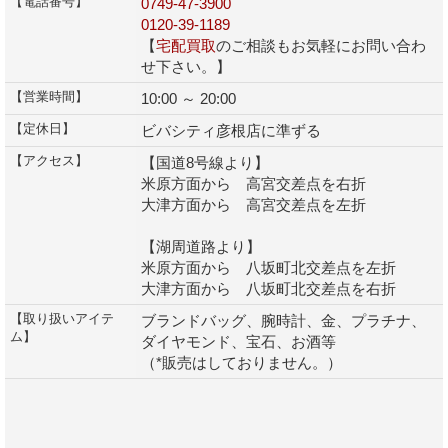
【電話番号】
0749-47-3900
0120-39-1189
【
宅配買取
のご相談もお気軽にお問い合わ
せ下さい。】
【営業時間】
10:00 ～ 20:00
【定休日】
ビバシティ彦根店に準ずる
【アクセス】
【国道8号線より】
米原方面から 高宮交差点を右折
大津方面から 高宮交差点を左折
【湖周道路より】
米原方面から 八坂町北交差点を左折
大津方面から 八坂町北交差点を右折
【取り扱いアイテ
ブランドバッグ、腕時計、金、プラチナ、
ム】
ダイヤモンド、宝石、お酒等
（*販売はしておりません。）