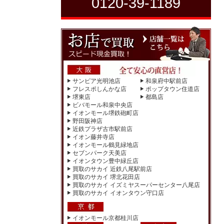
0120-39-1189
サンピア光明池店
和泉府中駅前店
フレスポしんかな店
ポップタウン住道店
堺東店
都島店
ビバモール和泉中央店
イオンモール堺鉄砲町店
野田阪神店
近鉄プラザ古市駅前店
イオン藤井寺店
イオンモール鶴見緑地店
セブンパーク天美店
イオンタウン豊中緑丘店
買取のサカイ 近鉄八尾駅前店
買取のサカイ 堺北花田店
買取のサカイ イズミヤスーパーセンター八尾店
買取のサカイ イオンタウン守口店
イオンモール京都桂川店