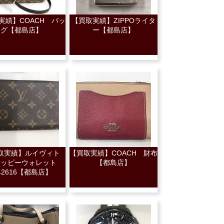
実績】COACH バッ
【買取実績】ZIPPOライタ
グ【都島店】
ー【都島店】
取実績】ルイヴィト
【買取実績】COACH 財布
ジッピーウォレット
【都島店】
42616【都島店】