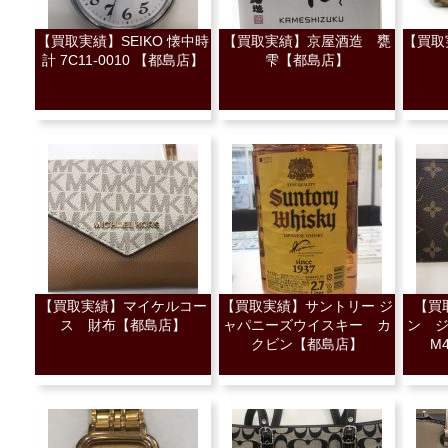
【買取実績】SEIKO 懐中時
【買取実績】京屋酒造 甕
【買取
計 7C11-0010 【都島店】
雫【都島店】
【買取実績】マイケルコー
【買取実績】サントリー ジ
【買
ス 財布【都島店】
ャパニーズウイスキー カ
ン 
クビン【都島店】
M