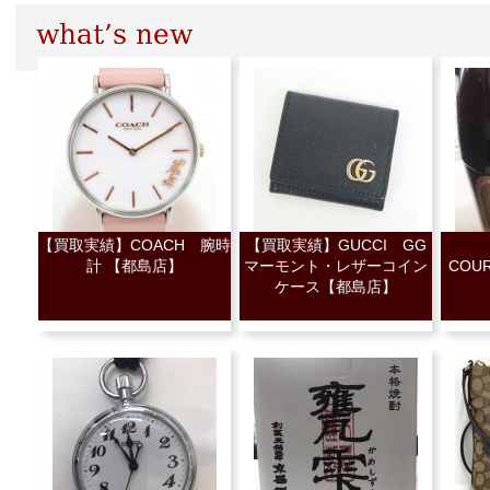
【買取実績】COACH 腕時
【買取実績】GUCCI GG
計 【都島店】
マーモント・レザーコイン
COU
ケース【都島店】