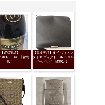
【買取実績】
【買取実績】ルイ ヴィトン
RRIERE XO 【都島
タイガ ヴィクトール ショル
店】
ダーバッグ M30142…