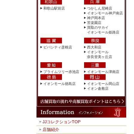
和歌山駅前店
つかしん尼崎店
イオンモール神戸南店
神戸岡本店
苦楽園店
買取のサカイ
イオンモール姫路店
ビバシティ彦根店
西大和店
イオンモール
奈良登美ヶ丘店
プライムツリー赤池店
イオンモール津南店
イオンモール徳島店
イオンモール岡山店
イオン倉敷店
JJコレクションTOP
店舗紹介