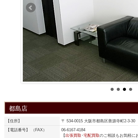
都島店
【住所】
〒 534-0015 大阪市都島区善源寺町2-3-30
【電話番号】 （FAX）
06-6167-4184
【
出張買取
･
宅配買取
のご相談もお気軽に