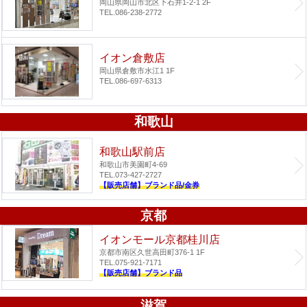
岡山県岡山市北区下石井1-2-1 2F
TEL.086-238-2772
イオン倉敷店
岡山県倉敷市水江1 1F
TEL.086-697-6313
和歌山
和歌山駅前店
和歌山市美園町4-69
TEL.073-427-2727
【販売店舗】ブランド品/金券
京都
イオンモール京都桂川店
京都市南区久世高田町376-1 1F
TEL.075-921-7171
【販売店舗】ブランド品
滋賀