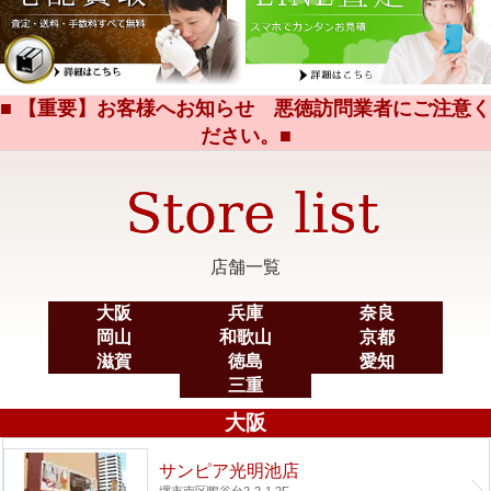
■ 【重要】お客様へお知らせ 悪徳訪問業者にご注意く
ださい。■
店舗一覧
大阪
兵庫
奈良
岡山
和歌山
京都
滋賀
徳島
愛知
三重
大阪
サンピア光明池店