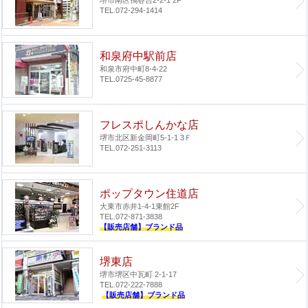
堺市南区鴨谷台2-2-1 2F
TEL.072-294-1414
和泉府中駅前店
和泉市府中町8-4-22
TEL.0725-45-8877
フレスポしんかな店
堺市北区新金岡町5-1-1 3Ｆ
TEL.072-251-3113
ポップタウン住道店
大東市赤井1-4-1
東館2F
TEL.072-871-3838
【販売店舗】ブランド品
堺東店
堺市堺区中瓦町 2-1-17
TEL.072-222-7888
【販売店舗】ブランド品