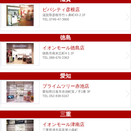
ビバシティ彦根店
滋賀県彦根市竹ヶ鼻町43-2 1F
TEL.0749-47-3900
徳島
イオンモール徳島店
徳島市南末広町4-1 1F
TEL.088-676-2363
愛知
プライムツリー赤池店
愛知県日進市赤池町箕ノ手1番 3F
TEL.052-838-6167
三重
イオンモール津南店
三重県津市高茶屋小森町