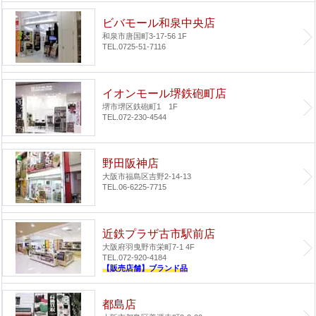
ビバモール和泉中央店
和泉市唐国町3-17-56 1F
TEL.0725-51-7116
イオンモール堺鉄砲町店
堺市堺区鉄砲町1 1F
TEL.072-230-4544
野田阪神店
大阪市福島区吉野2-14-13
TEL.06-6225-7715
近鉄プラザ古市駅前店
大阪府羽曳野市栄町7-1 4F
TEL.072-920-4184
【販売店舗】ブランド品
都島店