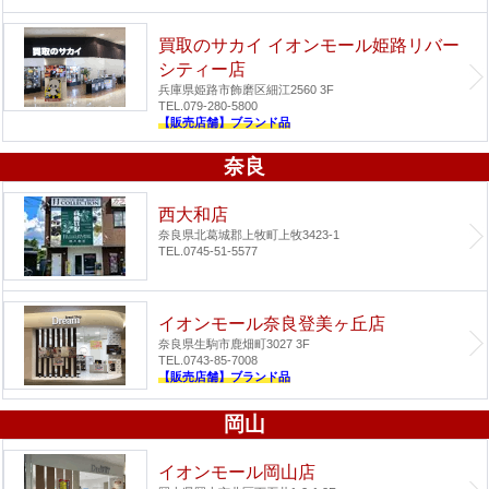
買取のサカイ イオンモール姫路リバー
シティー店
兵庫県姫路市飾磨区細江2560 3F
TEL.079-280-5800
【販売店舗】ブランド品
奈良
西大和店
奈良県北葛城郡上牧町上牧3423-1
TEL.0745-51-5577
イオンモール奈良登美ヶ丘店
奈良県生駒市鹿畑町3027 3F
TEL.0743-85-7008
【販売店舗】ブランド品
岡山
イオンモール岡山店