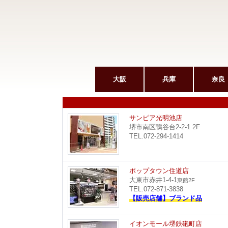
大阪
兵庫
奈良
サンピア光明池店
堺市南区鴨谷台2-2-1 2F
TEL.072-294-1414
ポップタウン住道店
大東市赤井1-4-1
東館2F
TEL.072-871-3838
【販売店舗】ブランド品
イオンモール堺鉄砲町店