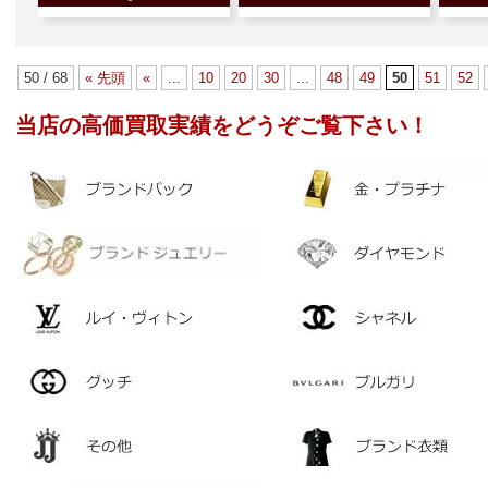
50 / 68
« 先頭
«
...
10
20
30
...
48
49
50
51
52
当店の高価買取実績をどうぞご覧下さい！