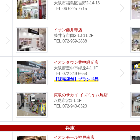
大阪市福島区吉野2-14-13
TEL.06-6225-7715
都島店
イオン藤井寺店
藤井寺市岡2-10-11 2F
TEL.072-959-2838
セブンパーク天美店
イオンタウン豊中緑丘店
大阪府豊中市緑丘4-1 1F
TEL.072-349-6658
【販売店舗】ブランド品
買取のサカイ 堺北花田店
買取のサカイ イズミヤ八尾店
八尾市沼1-1 1F
TEL.072-943-0323
兵庫
つかしん尼崎店
イオンモール神戸南店