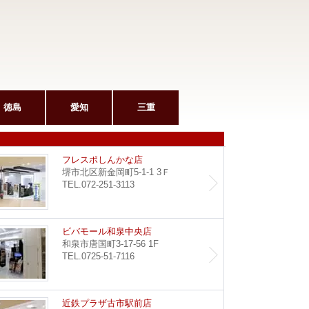
徳島
愛知
三重
和泉府中駅前店
フレス
フレスポしんかな店
堺市北区新金岡町5-1-1 3Ｆ
TEL.072-251-3113
堺東店
ビバモ
ビバモール和泉中央店
和泉市唐国町3-17-56 1F
TEL.0725-51-7116
野田阪神店
近鉄プ
近鉄プラザ古市駅前店