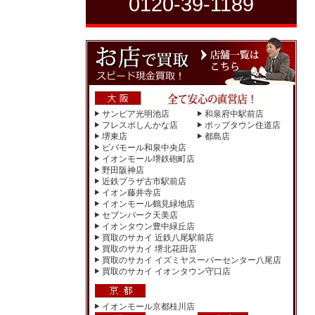
0120-39-1189
サンピア光明池店
和泉府中駅前店
フレスポしんかな店
ポップタウン住道店
堺東店
都島店
ビバモール和泉中央店
イオンモール堺鉄砲町店
野田阪神店
近鉄プラザ古市駅前店
イオン藤井寺店
イオンモール鶴見緑地店
セブンパーク天美店
イオンタウン豊中緑丘店
買取のサカイ 近鉄八尾駅前店
買取のサカイ 堺北花田店
買取のサカイ イズミヤスーパーセンター八尾店
買取のサカイ イオンタウン守口店
イオンモール京都桂川店