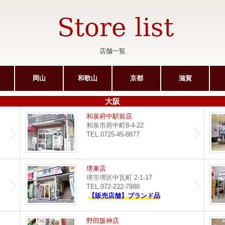
店舗一覧
岡山
和歌山
京都
滋賀
大阪
サンピア光明池店
和泉府中駅前店
和泉市府中町8-4-22
TEL.0725-45-8877
ポップタウン住道店
堺東店
堺市堺区中瓦町 2-1-17
TEL.072-222-7888
【販売店舗】ブランド品
イオンモール堺鉄砲町店
野田阪神店