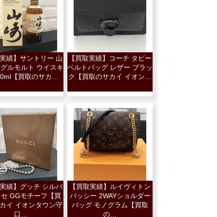
実績】サントリー 山
【買取実績】コーチ タビー
ングルモルト ウイスキ
ベルトバッグ レザー ブラッ
00ml【買取のサカ…
ク【買取のサカイ イオン…
実績】グッチ シルバ
【買取実績】ルイヴィトン
セ GGモチーフ【買
パッシー 2WAYショルダー
カイ イオンタウン守
バッグ モノグラム【買取
口…
の…