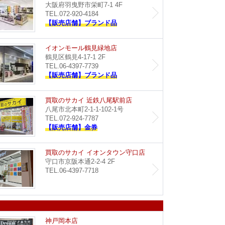
大阪府羽曳野市栄町7-1 4F
TEL.072-920-4184
【販売店舗】ブランド品
イオン藤井寺店
イオン
イオンモール鶴見緑地店
鶴見区鶴見4-17-1 2F
TEL.06-4397-7739
【販売店舗】ブランド品
Dream イオンタウン豊中緑丘店
買取のサ
買取のサカイ 近鉄八尾駅前店
八尾市北本町2-1-1-102-1号
TEL.072-924-7787
【販売店舗】金券
買取のサカイ イズミヤ八尾店
買取のサ
買取のサカイ イオンタウン守口店
守口市京阪本通2-2-4 2F
TEL.06-4397-7718
イオンモール神戸南店
Dream
神戸岡本店