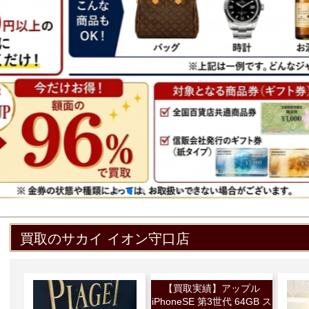
買取のサカイ イオン守口店
【買取実績】アップル
iPhoneSE 第3世代 64GB ス