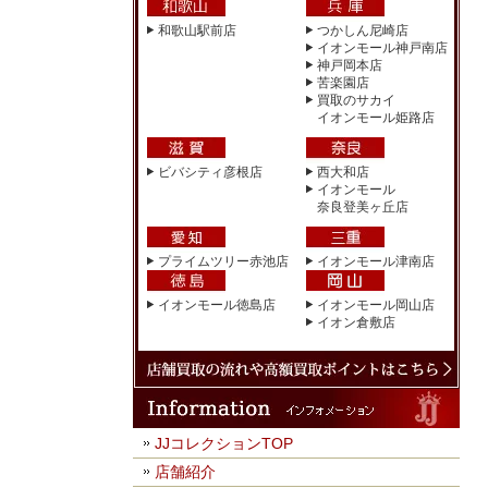
和歌山駅前店
つかしん尼崎店
イオンモール神戸南店
神戸岡本店
苦楽園店
買取のサカイ
イオンモール姫路店
ビバシティ彦根店
西大和店
イオンモール
奈良登美ヶ丘店
プライムツリー赤池店
イオンモール津南店
イオンモール徳島店
イオンモール岡山店
イオン倉敷店
JJコレクションTOP
店舗紹介