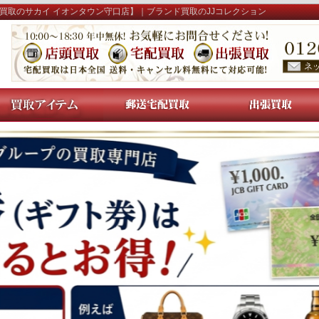
 【買取のサカイ イオンタウン守口店】｜ブランド買取のJJコレクション