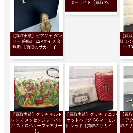
ターライト【買取の…
【買取実績】ピアジェ ダン
【買取
サー 腕時計 12Pダイヤ 金
崎 シ
無垢 【買取のサカイ イ…
ー 7
【買取実績】グッチ チルド
【買取実績】グッチ ミニ バ
【買取
レンズ メッセンジャーバッ
ケットバッグ GGマーモン
ーアク
グ ストロベリーフェアリー
ト レッド【買取のサカイ …
取のサ
【…