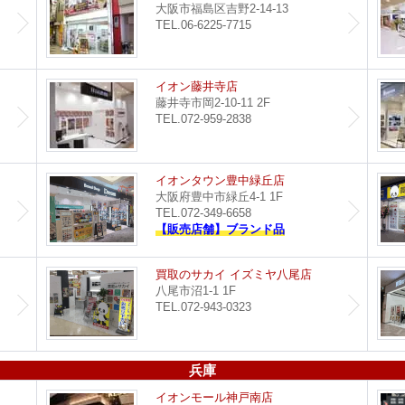
大阪市福島区吉野2-14-13
TEL.06-6225-7715
都島店
イオン藤井寺店
藤井寺市岡2-10-11 2F
TEL.072-959-2838
セブンパーク天美店
イオンタウン豊中緑丘店
大阪府豊中市緑丘4-1 1F
TEL.072-349-6658
【販売店舗】ブランド品
買取のサカイ 堺北花田店
買取のサカイ イズミヤ八尾店
八尾市沼1-1 1F
TEL.072-943-0323
兵庫
つかしん尼崎店
イオンモール神戸南店