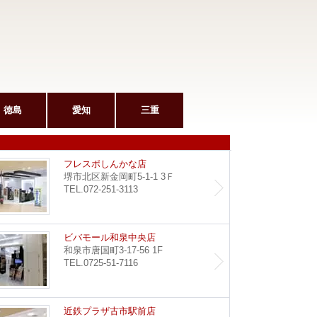
徳島
愛知
三重
和泉府中駅前店
フレス
フレスポしんかな店
堺市北区新金岡町5-1-1 3Ｆ
TEL.072-251-3113
堺東店
ビバモ
ビバモール和泉中央店
和泉市唐国町3-17-56 1F
TEL.0725-51-7116
野田阪神店
近鉄プ
近鉄プラザ古市駅前店