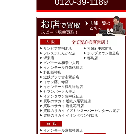
0120-39-1189
サンピア光明池店
和泉府中駅前店
フレスポしんかな店
ポップタウン住道店
堺東店
都島店
ビバモール和泉中央店
イオンモール堺鉄砲町店
野田阪神店
近鉄プラザ古市駅前店
イオン藤井寺店
イオンモール鶴見緑地店
セブンパーク天美店
イオンタウン豊中緑丘店
買取のサカイ 近鉄八尾駅前店
買取のサカイ 堺北花田店
買取のサカイ イズミヤスーパーセンター八尾店
買取のサカイ イオンタウン守口店
イオンモール京都桂川店