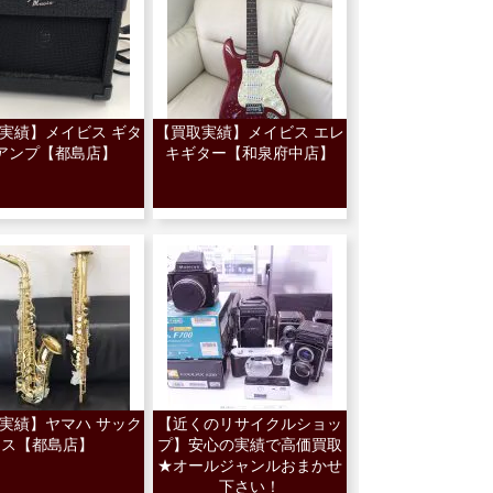
実績】メイビス ギタ
【買取実績】メイビス エレ
アンプ【都島店】
キギター【和泉府中店】
実績】ヤマハ サック
【近くのリサイクルショッ
ス【都島店】
プ】安心の実績で高価買取
★オールジャンルおまかせ
下さい！