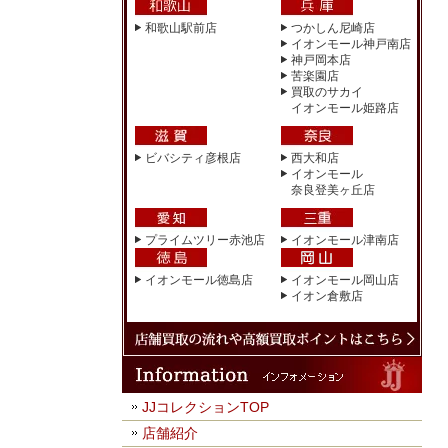
和歌山駅前店
つかしん尼崎店
イオンモール神戸南店
神戸岡本店
苦楽園店
買取のサカイ
イオンモール姫路店
ビバシティ彦根店
西大和店
イオンモール
奈良登美ヶ丘店
プライムツリー赤池店
イオンモール津南店
イオンモール徳島店
イオンモール岡山店
イオン倉敷店
JJコレクションTOP
店舗紹介