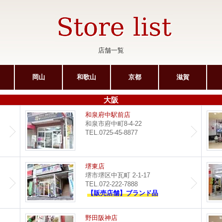
店舗一覧
岡山
和歌山
京都
滋賀
大阪
サンピア光明池店
和泉府中駅前店
和泉市府中町8-4-22
TEL.0725-45-8877
ポップタウン住道店
堺東店
堺市堺区中瓦町 2-1-17
TEL.072-222-7888
【販売店舗】ブランド品
イオンモール堺鉄砲町店
野田阪神店