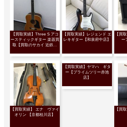
【買取実績】Three S アコ
【買取実績】レジェンド エ
【買取
ースティックギター 楽器買
レキギター【和泉府中店】
ー
取【買取のサカイ 近鉄…
【買取実績】ヤマハ ギタ
ー【プライムツリー赤池
店】
【買取実績】 エナ ヴァイ
【買取
オリン 【京都桂川店】