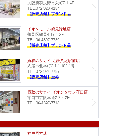
大阪府羽曳野市栄町7-1 4F
TEL.072-920-4184
【販売店舗】ブランド品
イオン藤井寺店
イオン
イオンモール鶴見緑地店
鶴見区鶴見4-17-1 2F
TEL.06-4397-7739
【販売店舗】ブランド品
Dream イオンタウン豊中緑丘店
買取のサ
買取のサカイ 近鉄八尾駅前店
八尾市北本町2-1-1-102-1号
TEL.072-924-7787
【販売店舗】金券
買取のサカイ イズミヤ八尾店
買取のサ
買取のサカイ イオンタウン守口店
守口市京阪本通2-2-4 2F
TEL.06-4397-7718
イオンモール神戸南店
Dream
神戸岡本店