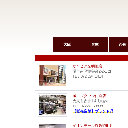
大阪
兵庫
奈良
サンピア光明池店
堺市南区鴨谷台2-2-1 2F
TEL.072-294-1414
ポップタウン住道店
大東市赤井1-4-1
東館2F
TEL.072-871-3838
【販売店舗】ブランド品
イオンモール堺鉄砲町店