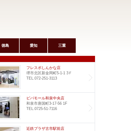
徳島
愛知
三重
和泉府中駅前店
フレス
フレスポしんかな店
堺市北区新金岡町5-1-1 3Ｆ
TEL.072-251-3113
堺東店
ビバモ
ビバモール和泉中央店
和泉市唐国町3-17-56 1F
TEL.0725-51-7116
野田阪神店
近鉄プ
近鉄プラザ古市駅前店