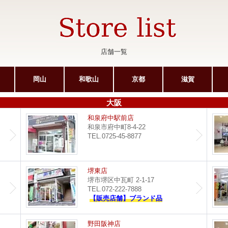
店舗一覧
岡山
和歌山
京都
滋賀
大阪
サンピア光明池店
和泉府中駅前店
和泉市府中町8-4-22
TEL.0725-45-8877
ポップタウン住道店
堺東店
堺市堺区中瓦町 2-1-17
TEL.072-222-7888
【販売店舗】ブランド品
イオンモール堺鉄砲町店
野田阪神店