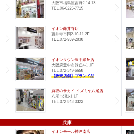
大阪市福島区吉野2-14-13
TEL.06-6225-7715
都島店
イオン藤井寺店
藤井寺市岡2-10-11 2F
TEL.072-959-2838
セブンパーク天美店
イオンタウン豊中緑丘店
大阪府豊中市緑丘4-1 1F
TEL.072-349-6658
【販売店舗】ブランド品
買取のサカイ 堺北花田店
買取のサカイ イズミヤ八尾店
八尾市沼1-1 1F
TEL.072-943-0323
兵庫
つかしん尼崎店
イオンモール神戸南店