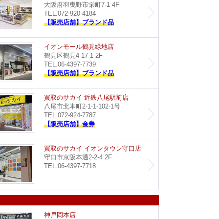
大阪府羽曳野市栄町7-1 4F
TEL.072-920-4184
【販売店舗】ブランド品
イオン藤井寺店
イオン
イオンモール鶴見緑地店
鶴見区鶴見4-17-1 2F
TEL.06-4397-7739
【販売店舗】ブランド品
Dream イオンタウン豊中緑丘店
買取のサ
買取のサカイ 近鉄八尾駅前店
八尾市北本町2-1-1-102-1号
TEL.072-924-7787
【販売店舗】金券
買取のサカイ イズミヤ八尾店
買取のサ
買取のサカイ イオンタウン守口店
守口市京阪本通2-2-4 2F
TEL.06-4397-7718
イオンモール神戸南店
Dream
神戸岡本店