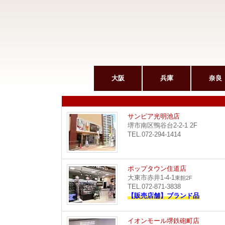
大阪
兵庫
奈良
サンピア光明池店
堺市南区鴨谷台2-2-1 2F
TEL.072-294-1414
ポップタウン住道店
大東市赤井1-4-1
東館2F
TEL.072-871-3838
【販売店舗】ブランド品
イオンモール堺鉄砲町店