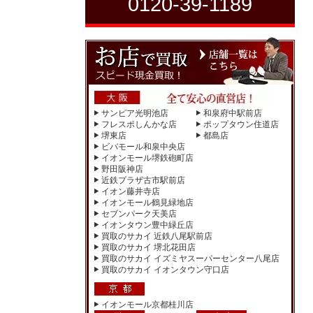
0120-39-1189
サンピア光明池店
和泉府中駅前店
フレスポしんかな店
ポップタウン住道店
堺東店
都島店
ビバモール和泉中央店
イオンモール堺鉄砲町店
野田阪神店
近鉄プラザ古市駅前店
イオン藤井寺店
イオンモール鶴見緑地店
セブンパーク天美店
イオンタウン豊中緑丘店
買取のサカイ 近鉄八尾駅前店
買取のサカイ 堺北花田店
買取のサカイ イズミヤスーパーセンター八尾店
買取のサカイ イオンタウン守口店
イオンモール京都桂川店