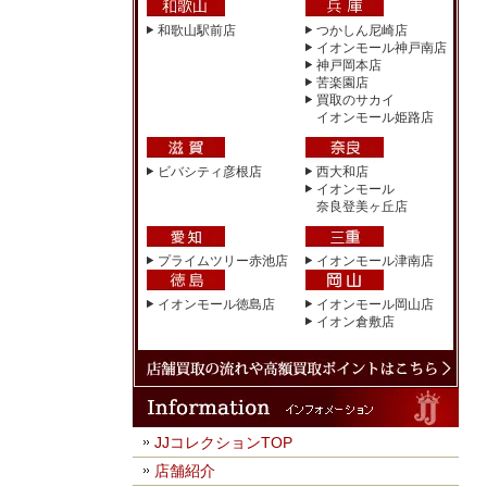
和歌山駅前店
つかしん尼崎店
イオンモール神戸南店
神戸岡本店
苦楽園店
買取のサカイ
イオンモール姫路店
ビバシティ彦根店
西大和店
イオンモール
奈良登美ヶ丘店
プライムツリー赤池店
イオンモール津南店
イオンモール徳島店
イオンモール岡山店
イオン倉敷店
JJコレクションTOP
店舗紹介