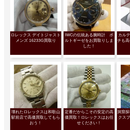
ロレックス デイトジャスト
IWCの伝統ある腕時計 ポ
カル
メンズ 16233G買取り
ルトギーゼをお買取りしま
チも高
した！
壊れたロレックスは和歌山
定番だからこその安定の高
洞窟探
駅前店で高価買取してもら
価買取！ロレックスはお任
クス
おう！
せください！