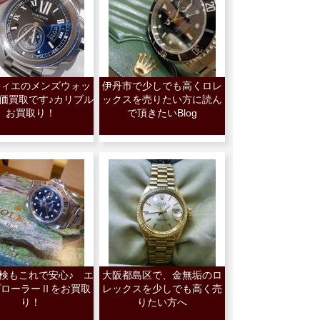
ティエのメンズウォッ
伊丹市で少しでも高くロレ
価買取です♪カリブル
ックスを売りたい方に読ん
お買取り！
で頂きたいBlog
検もこれで安心♪ エ
大阪都島区で、金無垢のロ
プローラーⅡをお買取
レックスを少しでも高く売
り！
りたい方へ