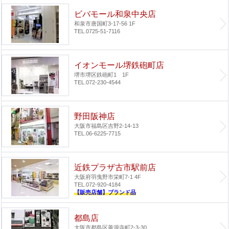
ビバモール和泉中央店
和泉市唐国町3-17-56 1F
TEL.0725-51-7116
イオンモール堺鉄砲町店
堺市堺区鉄砲町1 1F
TEL.072-230-4544
野田阪神店
大阪市福島区吉野2-14-13
TEL.06-6225-7715
近鉄プラザ古市駅前店
大阪府羽曳野市栄町7-1 4F
TEL.072-920-4184
【販売店舗】ブランド品
都島店
大阪市都島区善源寺町2-3-30