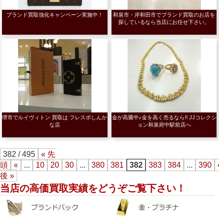
ブランド買取強化キャンペーン実施中！
和泉市・岸和田市でブランド買取のお店を
探しているなら当店にお任せ下さい。
堺市でルイヴィトン 買取は フレスポしんか
金が高騰中♪金を高く売るなら!! JJコレクシ
な店
ョン和泉府中駅前店へ
382 / 495
« 先
頭
«
...
10
20
30
...
380
381
382
383
384
...
390
後 »
当店の高価買取実績をどうぞご覧下さい！