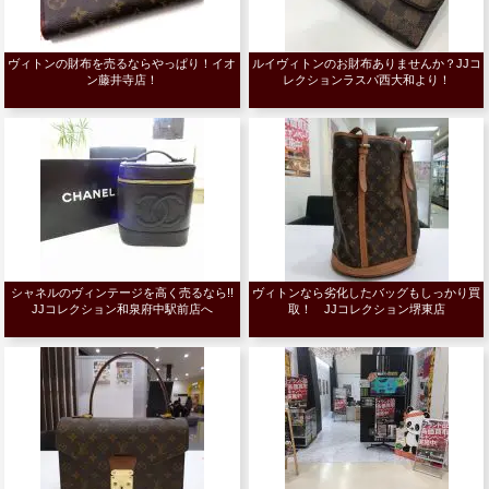
ヴィトンの財布を売るならやっぱり！イオ
ルイヴィトンのお財布ありませんか？JJコ
ン藤井寺店！
レクションラスパ西大和より！
シャネルのヴィンテージを高く売るなら!!
ヴィトンなら劣化したバッグもしっかり買
JJコレクション和泉府中駅前店へ
取！ JJコレクション堺東店