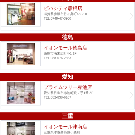
ビバシティ彦根店
滋賀県彦根市竹ヶ鼻町43-2 1F
TEL.0749-47-3900
徳島
イオンモール徳島店
徳島市南末広町4-1 1F
TEL.088-676-2363
愛知
プライムツリー赤池店
愛知県日進市赤池町箕ノ手1番 3F
TEL.052-838-6167
三重
イオンモール津南店
三重県津市高茶屋小森町