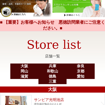
■ 【重要】お客様へお知らせ 悪徳訪問業者にご注意く
ださい。■
店舗一覧
大阪
兵庫
奈良
岡山
和歌山
京都
滋賀
徳島
愛知
三重
大阪
サンピア光明池店
堺市南区鴨谷台2-2-1 2F