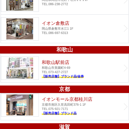
TEL.086-238-2772
イオン倉敷店
岡山県倉敷市水江1 1F
TEL.086-697-6313
和歌山
和歌山駅前店
和歌山市美園町4-69
TEL.073-427-2727
【販売店舗】ブランド品/金券
京都
イオンモール京都桂川店
京都市南区久世高田町376-1 1F
TEL.075-921-7171
【販売店舗】ブランド品
滋賀