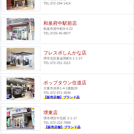
TEL.072-294-1414
和泉府中駅前店
和泉市府中町8-4-22
TEL.0725-45-8877
フレスポしんかな店
堺市北区新金岡町5-1-1 3Ｆ
TEL.072-251-3113
ポップタウン住道店
大東市赤井1-4-1
東館2F
TEL.072-871-3838
【販売店舗】ブランド品
堺東店
堺市堺区中瓦町 2-1-17
TEL.072-222-7888
【販売店舗】ブランド品