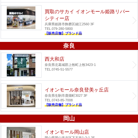
買取のサカイ イオンモール姫路リバー
シティー店
兵庫県姫路市飾磨区細江2560 3F
TEL.079-280-5800
【販売店舗】ブランド品
奈良
西大和店
奈良県北葛城郡上牧町上牧3423-1
TEL.0745-51-5577
イオンモール奈良登美ヶ丘店
奈良県生駒市鹿畑町3027 3F
TEL.0743-85-7008
【販売店舗】ブランド品
岡山
イオンモール岡山店
岡山県岡山市北区下石井1-2-1 2F