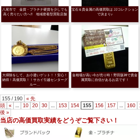
八尾市で 金貨・プラチナ硬貨を少しでも
宝石＆貴金属の高価買取は JJコレクション
高く売りたい方へ!! 地域密着型買取店舗
で決まり♪
大掃除をして、お小遣いゲット！！安心！
金相場が高い今が売り時！野田阪神で貴金
納得！高価買取！！サカイ引越センターグ
属買取に自信があるお店です！
ルー…
155 / 190
« 先
頭
«
...
10
20
30
...
153
154
155
156
157
...
160
後 »
当店の高価買取実績をどうぞご覧下さい！