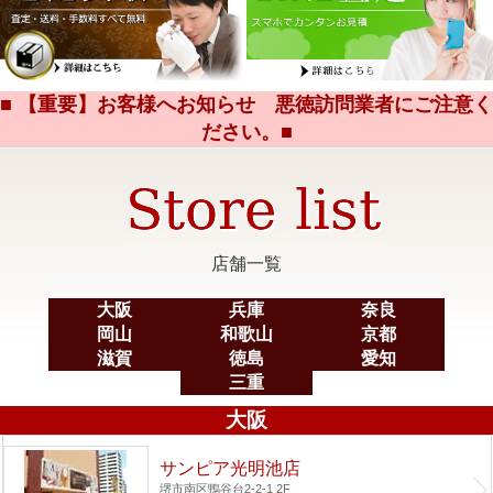
■ 【重要】お客様へお知らせ 悪徳訪問業者にご注意く
ださい。■
店舗一覧
大阪
兵庫
奈良
岡山
和歌山
京都
滋賀
徳島
愛知
三重
大阪
サンピア光明池店
堺市南区鴨谷台2-2-1 2F