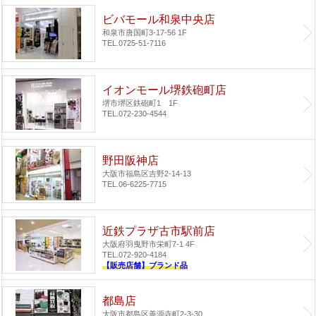
ビバモール和泉中央店
和泉市唐国町3-17-56 1F
TEL.0725-51-7116
イオンモール堺鉄砲町店
堺市堺区鉄砲町1 1F
TEL.072-230-4544
野田阪神店
大阪市福島区吉野2-14-13
TEL.06-6225-7715
近鉄プラザ古市駅前店
大阪府羽曳野市栄町7-1 4F
TEL.072-920-4184
【販売店舗】ブランド品
都島店
大阪市都島区善源寺町2-3-30