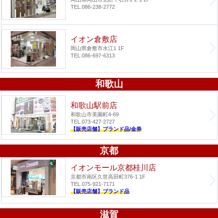
TEL.086-238-2772
イオン倉敷店
岡山県倉敷市水江1 1F
TEL.086-697-6313
和歌山
和歌山駅前店
和歌山市美園町4-69
TEL.073-427-2727
【販売店舗】ブランド品/金券
京都
イオンモール京都桂川店
京都市南区久世高田町376-1 1F
TEL.075-921-7171
【販売店舗】ブランド品
滋賀