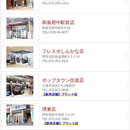
TEL.072-294-1414
和泉府中駅前店
和泉市府中町8-4-22
TEL.0725-45-8877
フレスポしんかな店
堺市北区新金岡町5-1-1 3Ｆ
TEL.072-251-3113
ポップタウン住道店
大東市赤井1-4-1
東館2F
TEL.072-871-3838
【販売店舗】ブランド品
堺東店
堺市堺区中瓦町 2-1-17
TEL.072-222-7888
【販売店舗】ブランド品