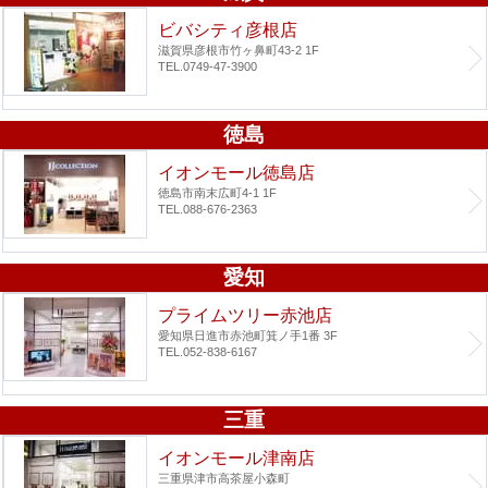
ビバシティ彦根店
滋賀県彦根市竹ヶ鼻町43-2 1F
TEL.0749-47-3900
徳島
イオンモール徳島店
徳島市南末広町4-1 1F
TEL.088-676-2363
愛知
プライムツリー赤池店
愛知県日進市赤池町箕ノ手1番 3F
TEL.052-838-6167
三重
イオンモール津南店
三重県津市高茶屋小森町