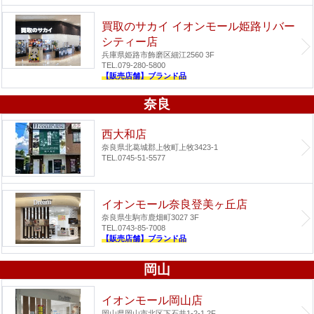
買取のサカイ イオンモール姫路リバー
シティー店
兵庫県姫路市飾磨区細江2560 3F
TEL.079-280-5800
【販売店舗】ブランド品
奈良
西大和店
奈良県北葛城郡上牧町上牧3423-1
TEL.0745-51-5577
イオンモール奈良登美ヶ丘店
奈良県生駒市鹿畑町3027 3F
TEL.0743-85-7008
【販売店舗】ブランド品
岡山
イオンモール岡山店
岡山県岡山市北区下石井1-2-1 2F