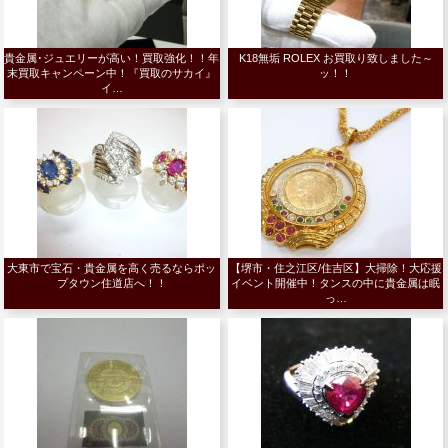
貴金属･ジュエリーが高い！買取強化！！年
K18無垢 ROLEX お買取り致しました～
末買取キャンペーン中！『買取のサカイ』
ッ！！
イ…
大東市で宝石・貴金属を高く売るならポッ
【堺市・住之江区/住吉区】大掃除！大応援
プタウン住道店へ！！
イベント開催中！タンスの中に貴金属は眠
っ…