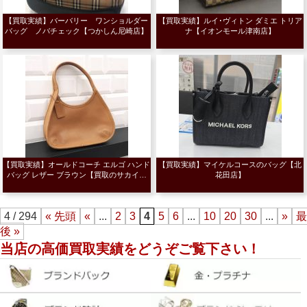
【買取実績】バーバリー ワンショルダー
【買取実績】ルイ･ヴィトン ダミエ トリア
バッグ ノバチェック【つかしん尼崎店】
ナ【イオンモール津南店】
【買取実績】オールドコーチ エルゴ ハンド
【買取実績】マイケルコースのバッグ【北
バッグ レザー ブラウン【買取のサカイ…
花田店】
4 / 294
« 先頭
«
...
2
3
4
5
6
...
10
20
30
...
»
最
後 »
当店の高価買取実績をどうぞご覧下さい！