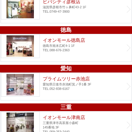
ビバシティ彦根店
滋賀県彦根市竹ヶ鼻町43-2 1F
TEL.0749-47-3900
徳島
イオンモール徳島店
徳島市南末広町4-1 1F
TEL.088-676-2363
愛知
プライムツリー赤池店
愛知県日進市赤池町箕ノ手1番 3F
TEL.052-838-6167
三重
イオンモール津南店
三重県津市高茶屋小森町
145番地 3F
TEL.059-253-2440