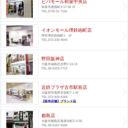
ビバモール和泉中央店
和泉市唐国町3-17-56 1F
TEL.0725-51-7116
イオンモール堺鉄砲町店
堺市堺区鉄砲町1 1F
TEL.072-230-4544
野田阪神店
大阪市福島区吉野2-14-13
TEL.06-6225-7715
近鉄プラザ古市駅前店
大阪府羽曳野市栄町7-1 4F
TEL.072-920-4184
【販売店舗】ブランド品
都島店
大阪市都島区善源寺町2-3-30
TEL.06-6167-4184