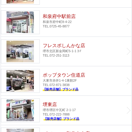
和泉府中駅前店
和泉市府中町8-4-22
TEL.0725-45-8877
フレスポしんかな店
堺市北区新金岡町5-1-1 3Ｆ
TEL.072-251-3113
ポップタウン住道店
大東市赤井1-4-1
東館2F
TEL.072-871-3838
【販売店舗】ブランド品
堺東店
堺市堺区中瓦町 2-1-17
TEL.072-222-7888
【販売店舗】ブランド品