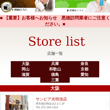
■ 【重要】お客様へお知らせ 悪徳訪問業者にご注意く
ださい。■
店舗一覧
大阪
兵庫
奈良
岡山
和歌山
京都
滋賀
徳島
愛知
三重
大阪
サンピア光明池店
堺市南区鴨谷台2-2-1 2F
TEL.072-294-1414