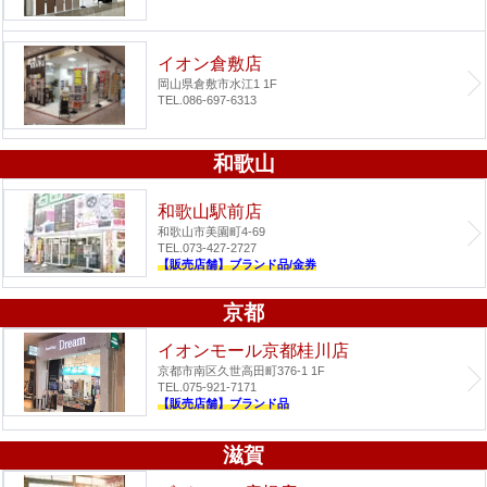
イオン倉敷店
岡山県倉敷市水江1 1F
TEL.086-697-6313
和歌山
和歌山駅前店
和歌山市美園町4-69
TEL.073-427-2727
【販売店舗】ブランド品/金券
京都
イオンモール京都桂川店
京都市南区久世高田町376-1 1F
TEL.075-921-7171
【販売店舗】ブランド品
滋賀