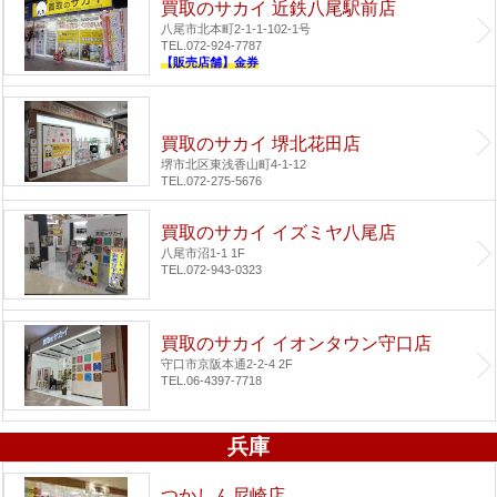
買取のサカイ 近鉄八尾駅前店
八尾市北本町2-1-1-102-1号
TEL.072-924-7787
【販売店舗】金券
買取のサカイ 堺北花田店
堺市北区東浅香山町4-1-12
TEL.072-275-5676
買取のサカイ イズミヤ八尾店
八尾市沼1-1 1F
TEL.072-943-0323
買取のサカイ イオンタウン守口店
守口市京阪本通2-2-4 2F
TEL.06-4397-7718
兵庫
つかしん尼崎店