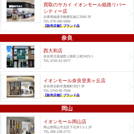
買取のサカイ イオンモール姫路リバー
シティー店
兵庫県姫路市飾磨区細江2560 3F
TEL.079-280-5800
【販売店舗】ブランド品
奈良
西大和店
奈良県北葛城郡上牧町上牧3423-1
TEL.0745-51-5577
イオンモール奈良登美ヶ丘店
奈良県生駒市鹿畑町3027 3F
TEL.0743-85-7008
【販売店舗】ブランド品
岡山
イオンモール岡山店
岡山県岡山市北区下石井1-2-1 2F
TEL.086-238-2772