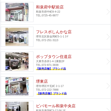
和泉府中駅前店
和泉市府中町8-4-22
TEL.0725-45-8877
フレスポしんかな店
堺市北区新金岡町5-1-1 3Ｆ
TEL.072-251-3113
ポップタウン住道店
大東市赤井1-4-1
東館2F
TEL.072-871-3838
【販売店舗】ブランド品
堺東店
堺市堺区中瓦町 2-1-17
TEL.072-222-7888
【販売店舗】ブランド品
ビバモール和泉中央店
和泉市唐国町3-17-56 1F