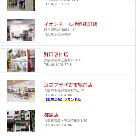
TEL.0725-51-7116
イオンモール堺鉄砲町店
堺市堺区鉄砲町1 1F
TEL.072-230-4544
野田阪神店
大阪市福島区吉野2-14-13
TEL.06-6225-7715
近鉄プラザ古市駅前店
大阪府羽曳野市栄町7-1 4F
TEL.072-920-4184
【販売店舗】ブランド品
都島店
大阪市都島区善源寺町2-3-30
TEL.06-6167-4184