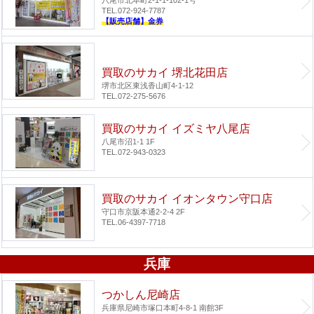
TEL.072-924-7787
【販売店舗】金券
買取のサカイ 堺北花田店
堺市北区東浅香山町4-1-12
TEL.072-275-5676
買取のサカイ イズミヤ八尾店
八尾市沼1-1 1F
TEL.072-943-0323
買取のサカイ イオンタウン守口店
守口市京阪本通2-2-4 2F
TEL.06-4397-7718
兵庫
つかしん尼崎店
兵庫県尼崎市塚口本町4-8-1 南館3F