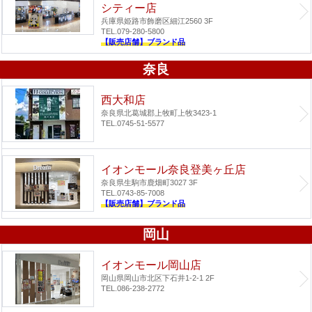
シティー店
兵庫県姫路市飾磨区細江2560 3F
TEL.079-280-5800
【販売店舗】ブランド品
奈良
西大和店
奈良県北葛城郡上牧町上牧3423-1
TEL.0745-51-5577
イオンモール奈良登美ヶ丘店
奈良県生駒市鹿畑町3027 3F
TEL.0743-85-7008
【販売店舗】ブランド品
岡山
イオンモール岡山店
岡山県岡山市北区下石井1-2-1 2F
TEL.086-238-2772