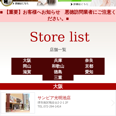
■ 【重要】お客様へお知らせ 悪徳訪問業者にご注意く
ださい。■
店舗一覧
大阪
兵庫
奈良
岡山
和歌山
京都
滋賀
徳島
愛知
三重
大阪
サンピア光明池店
堺市南区鴨谷台2-2-1 2F
TEL.072-294-1414