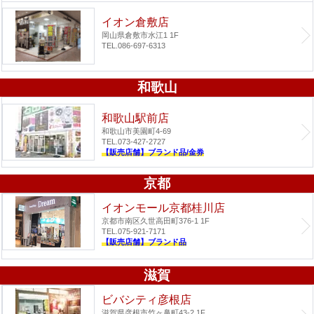
イオン倉敷店
岡山県倉敷市水江1 1F
TEL.086-697-6313
和歌山
和歌山駅前店
和歌山市美園町4-69
TEL.073-427-2727
【販売店舗】ブランド品/金券
京都
イオンモール京都桂川店
京都市南区久世高田町376-1 1F
TEL.075-921-7171
【販売店舗】ブランド品
滋賀
ビバシティ彦根店
滋賀県彦根市竹ヶ鼻町43-2 1F