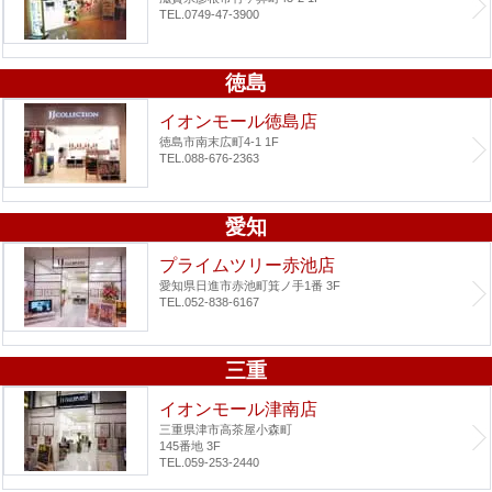
TEL.0749-47-3900
徳島
イオンモール徳島店
徳島市南末広町4-1 1F
TEL.088-676-2363
愛知
プライムツリー赤池店
愛知県日進市赤池町箕ノ手1番 3F
TEL.052-838-6167
三重
イオンモール津南店
三重県津市高茶屋小森町
145番地 3F
TEL.059-253-2440