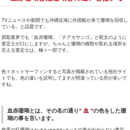
TVニュースや新聞でも沖縄近海に外国船が来て珊瑚を回収し
ている。と話題です。
買取業界でも「血赤珊瑚」「チアカサンゴ」と呪文のように
査定士が口にしますが、ちゃんと珊瑚の種類や取れる場所を
言える査定士は、極々一部です。
色々ネットサーフィンすると写真が掲載されている他社サイ
トでも、色の違いを説明してますが間違っている所が多いで
すね。
血赤珊瑚とは、その名の通り
” 血 ”
の色をした珊
瑚の事を言います。
色黒の紅珊瑚
との差がわからない査定
(達者な業者は朱色珊瑚と呼ぶ)