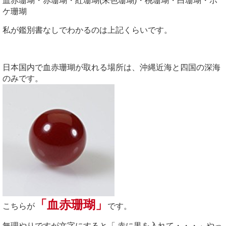
血赤珊瑚・赤珊瑚・紅珊瑚(朱色珊瑚)・桃珊瑚・白珊瑚・ボ
ケ珊瑚
私が鑑別書なしでわかるのは上記くらいです。
日本国内で血赤珊瑚が取れる場所は、沖縄近海と四国の深海
のみです。
「血赤珊瑚」
こちらが
です。
無理やりですが文字にすると「 赤に黒を入れて・・・」やっ