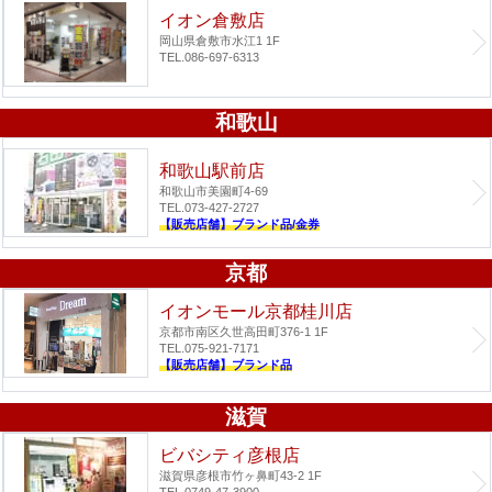
イオン倉敷店
岡山県倉敷市水江1 1F
TEL.086-697-6313
和歌山
和歌山駅前店
和歌山市美園町4-69
TEL.073-427-2727
【販売店舗】ブランド品/金券
京都
イオンモール京都桂川店
京都市南区久世高田町376-1 1F
TEL.075-921-7171
【販売店舗】ブランド品
滋賀
ビバシティ彦根店
滋賀県彦根市竹ヶ鼻町43-2 1F
TEL.0749-47-3900