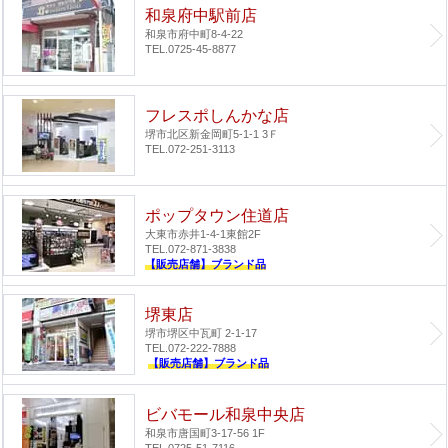
和泉府中駅前店
和泉市府中町8-4-22
TEL.0725-45-8877
フレスポしんかな店
堺市北区新金岡町5-1-1 3Ｆ
TEL.072-251-3113
ポップタウン住道店
大東市赤井1-4-1
東館2F
TEL.072-871-3838
【販売店舗】ブランド品
堺東店
堺市堺区中瓦町 2-1-17
TEL.072-222-7888
【販売店舗】ブランド品
ビバモール和泉中央店
和泉市唐国町3-17-56 1F