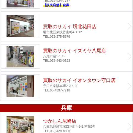
TEL.072-924-7787
【販売店舗】金券
買取のサカイ 堺北花田店
堺市北区東浅香山町4-1-12
TEL.072-275-5676
買取のサカイ イズミヤ八尾店
八尾市沼1-1 1F
TEL.072-943-0323
買取のサカイ イオンタウン守口店
守口市京阪本通2-2-4 2F
TEL.06-4397-7718
兵庫
つかしん尼崎店
兵庫県尼崎市塚口本町4-8-1 南館3F
TEL.06-6429-8800