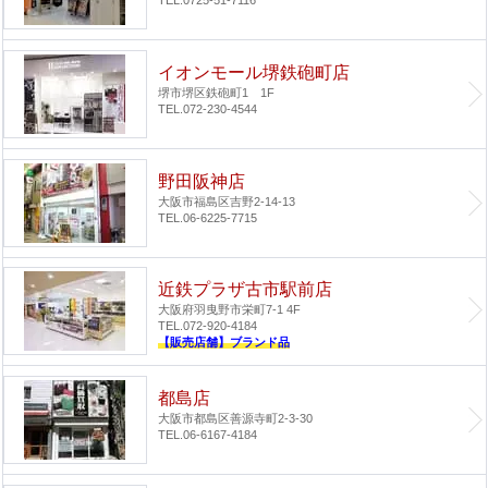
TEL.0725-51-7116
イオンモール堺鉄砲町店
堺市堺区鉄砲町1 1F
TEL.072-230-4544
野田阪神店
大阪市福島区吉野2-14-13
TEL.06-6225-7715
近鉄プラザ古市駅前店
大阪府羽曳野市栄町7-1 4F
TEL.072-920-4184
【販売店舗】ブランド品
都島店
大阪市都島区善源寺町2-3-30
TEL.06-6167-4184