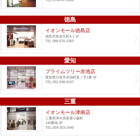
徳島
イオンモール徳島店
徳島市南末広町4-1 1F
TEL.088-676-2363
愛知
プライムツリー赤池店
愛知県日進市赤池町箕ノ手1番 3F
TEL.052-838-6167
三重
イオンモール津南店
三重県津市高茶屋小森町
145番地 3F
TEL.059-253-2440