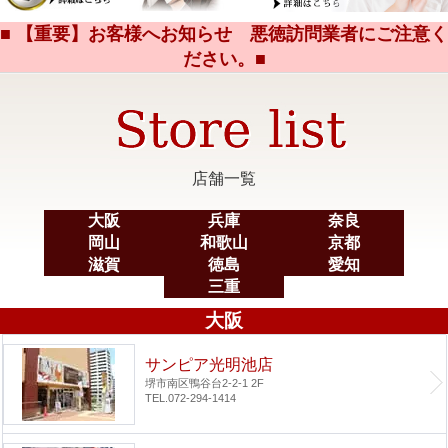
■ 【重要】お客様へお知らせ 悪徳訪問業者にご注意く
ださい。■
店舗一覧
大阪
兵庫
奈良
岡山
和歌山
京都
滋賀
徳島
愛知
三重
大阪
サンピア光明池店
堺市南区鴨谷台2-2-1 2F
TEL.072-294-1414