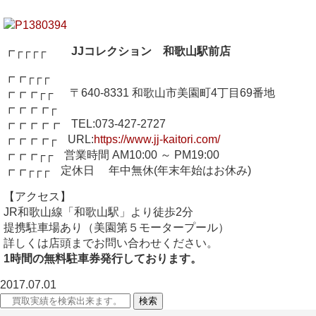
┏┌┌┌┌
JJコレクション 和歌山駅前店
┏┏┌┌┌
┏┏┏┌┌ 〒640-8331 和歌山市美園町4丁目69番地
┏┏┏┏┌
┏┏┏┏┏ TEL:073-427-2727
┏┏┏┏┌ URL:
https://www.jj-kaitori.com/
┏┏┏┌┌ 営業時間 AM10:00 ～ PM19:00
┏┏┌┌┌ 定休日 年中無休(年末年始はお休み)
【アクセス】
JR和歌山線「和歌山駅」より徒歩2分
提携駐車場あり（美園第５モータープール）
詳しくは店頭までお問い合わせください。
1時間の無料駐車券発行しております。
2017.07.01