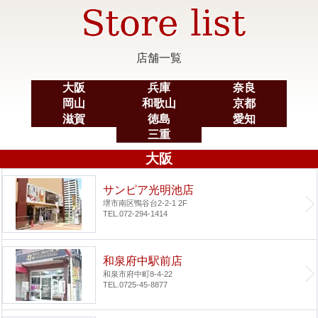
店舗一覧
大阪
兵庫
奈良
岡山
和歌山
京都
滋賀
徳島
愛知
三重
大阪
サンピア光明池店
堺市南区鴨谷台2-2-1 2F
TEL.072-294-1414
和泉府中駅前店
和泉市府中町8-4-22
TEL.0725-45-8877