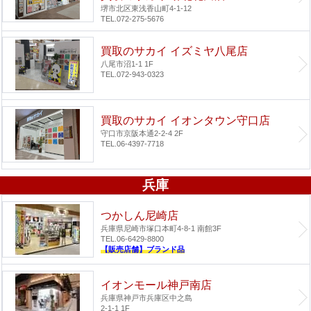
堺市北区東浅香山町4-1-12
TEL.072-275-5676
買取のサカイ イズミヤ八尾店
八尾市沼1-1 1F
TEL.072-943-0323
買取のサカイ イオンタウン守口店
守口市京阪本通2-2-4 2F
TEL.06-4397-7718
兵庫
つかしん尼崎店
兵庫県尼崎市塚口本町4-8-1 南館3F
TEL.06-6429-8800
【販売店舗】ブランド品
イオンモール神戸南店
兵庫県神戸市兵庫区中之島
2-1-1 1F