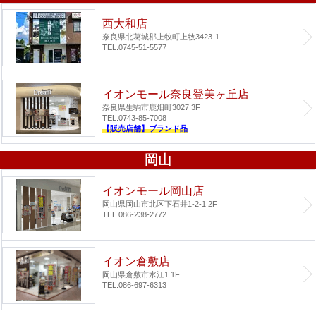
西大和店
奈良県北葛城郡上牧町上牧3423-1
TEL.0745-51-5577
イオンモール奈良登美ヶ丘店
奈良県生駒市鹿畑町3027 3F
TEL.0743-85-7008
【販売店舗】ブランド品
岡山
イオンモール岡山店
岡山県岡山市北区下石井1-2-1 2F
TEL.086-238-2772
イオン倉敷店
岡山県倉敷市水江1 1F
TEL.086-697-6313