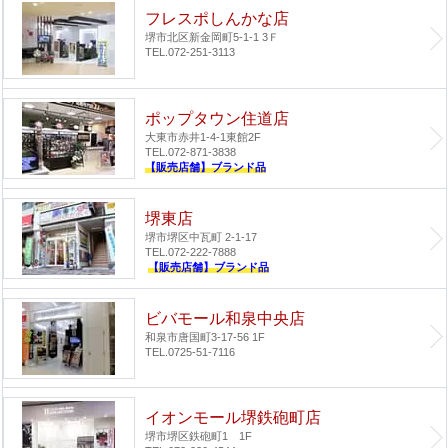
フレスポしんかな店
堺市北区新金岡町5-1-1 3Ｆ
TEL.072-251-3113
ポップタウン住道店
大東市赤井1-4-1
東館2F
TEL.072-871-3838
【販売店舗】ブランド品
堺東店
堺市堺区中瓦町 2-1-17
TEL.072-222-7888
【販売店舗】ブランド品
ビバモール和泉中央店
和泉市唐国町3-17-56 1F
TEL.0725-51-7116
イオンモール堺鉄砲町店
堺市堺区鉄砲町1 1F