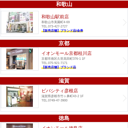
和歌山
和歌山駅前店
和歌山市美園町4-69
TEL.073-427-2727
【販売店舗】ブランド品/金券
京都
イオンモール京都桂川店
京都市南区久世高田町376-1 1F
TEL.075-921-7171
【販売店舗】ブランド品
滋賀
ビバシティ彦根店
滋賀県彦根市竹ヶ鼻町43-2 1F
TEL.0749-47-3900
徳島