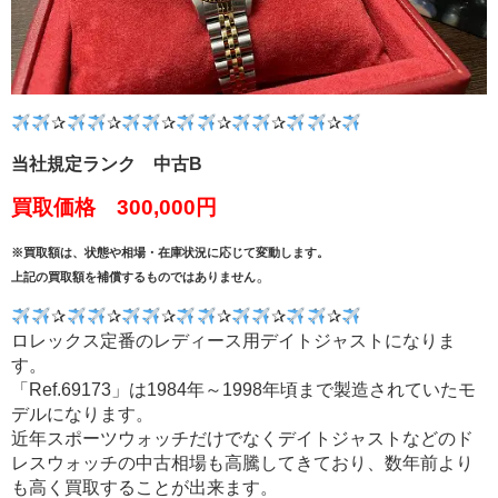
✰
✰
✰
✰
✰
✰
当社規定ランク 中古B
買取価格 300,000円
※買取額は、状態や相場・在庫状況に応じて変動します。
。
上記の買取額を補償するものではありません
✰
✰
✰
✰
✰
✰
ロレックス定番のレディース用デイトジャストになりま
す。
「Ref.69173」は1984年～1998年頃まで製造されていたモ
デルになります。
近年スポーツウォッチだけでなくデイトジャストなどのド
レスウォッチの中古相場も高騰してきており、数年前より
も高く買取することが出来ます。