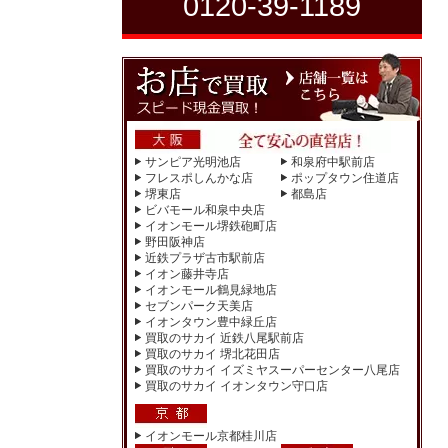
0120-39-1189
サンピア光明池店
和泉府中駅前店
フレスポしんかな店
ポップタウン住道店
堺東店
都島店
ビバモール和泉中央店
イオンモール堺鉄砲町店
野田阪神店
近鉄プラザ古市駅前店
イオン藤井寺店
イオンモール鶴見緑地店
セブンパーク天美店
イオンタウン豊中緑丘店
買取のサカイ 近鉄八尾駅前店
買取のサカイ 堺北花田店
買取のサカイ イズミヤスーパーセンター八尾店
買取のサカイ イオンタウン守口店
イオンモール京都桂川店