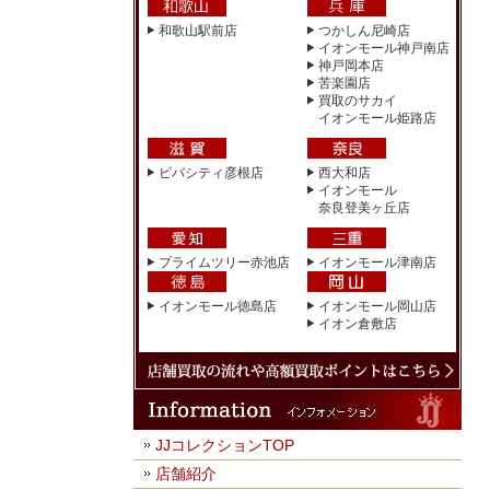
和歌山駅前店
つかしん尼崎店
イオンモール神戸南店
神戸岡本店
苦楽園店
買取のサカイ
イオンモール姫路店
ビバシティ彦根店
西大和店
イオンモール
奈良登美ヶ丘店
プライムツリー赤池店
イオンモール津南店
イオンモール徳島店
イオンモール岡山店
イオン倉敷店
JJコレクションTOP
店舗紹介