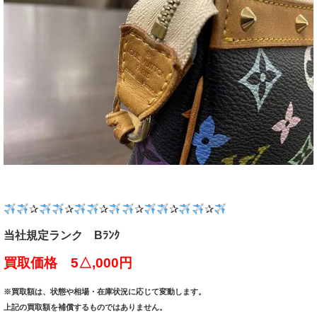
✰
✰
✰
✰
✰
✰
当社規定ランク Bﾗﾝｸ
買取価格 5△,000円
※買取額は、状態や相場・在庫状況に応じて変動します。
上記の買取額を補償するものではありません。