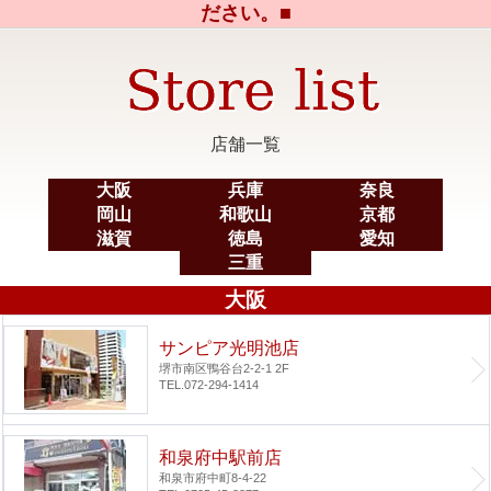
ださい。■
店舗一覧
大阪
兵庫
奈良
岡山
和歌山
京都
滋賀
徳島
愛知
三重
大阪
サンピア光明池店
堺市南区鴨谷台2-2-1 2F
TEL.072-294-1414
和泉府中駅前店
和泉市府中町8-4-22