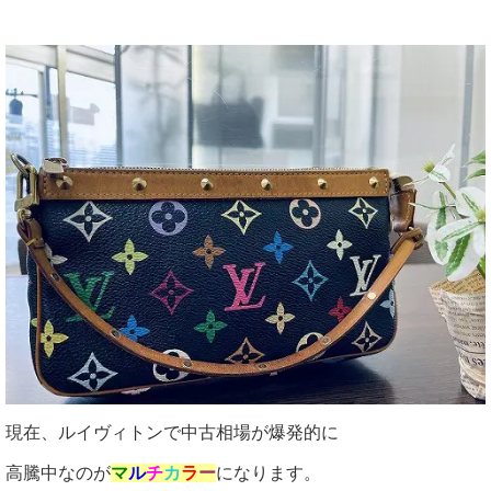
現在、ルイヴィトンで中古相場が爆発的に
高騰中なのが
マ
ル
チ
カ
ラ
ー
になります。