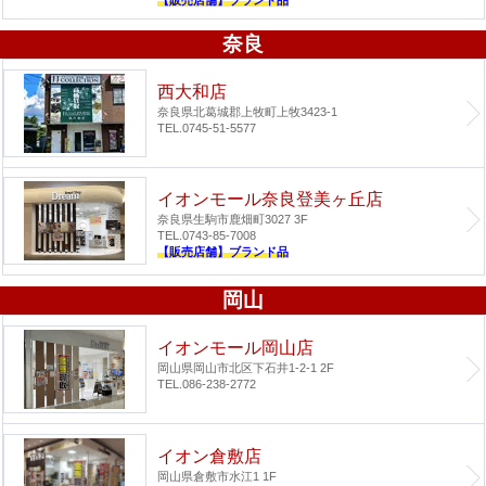
奈良
西大和店
奈良県北葛城郡上牧町上牧3423-1
TEL.0745-51-5577
イオンモール奈良登美ヶ丘店
奈良県生駒市鹿畑町3027 3F
TEL.0743-85-7008
【販売店舗】ブランド品
岡山
イオンモール岡山店
岡山県岡山市北区下石井1-2-1 2F
TEL.086-238-2772
イオン倉敷店
岡山県倉敷市水江1 1F