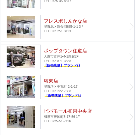
TEL.0725-45-8877
フレスポしんかな店
堺市北区新金岡町5-1-1 3Ｆ
TEL.072-251-3113
ポップタウン住道店
大東市赤井1-4-1
東館2F
TEL.072-871-3838
【販売店舗】ブランド品
堺東店
堺市堺区中瓦町 2-1-17
TEL.072-222-7888
【販売店舗】ブランド品
ビバモール和泉中央店
和泉市唐国町3-17-56 1F
TEL.0725-51-7116