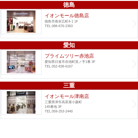
徳島
イオンモール徳島店
徳島市南末広町4-1 1F
TEL.088-676-2363
愛知
プライムツリー赤池店
愛知県日進市赤池町箕ノ手1番 3F
TEL.052-838-6167
三重
イオンモール津南店
三重県津市高茶屋小森町
145番地 3F
TEL.059-253-2440