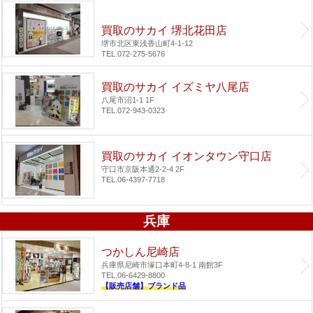
買取のサカイ 堺北花田店
堺市北区東浅香山町4-1-12
TEL.072-275-5676
買取のサカイ イズミヤ八尾店
八尾市沼1-1 1F
TEL.072-943-0323
買取のサカイ イオンタウン守口店
守口市京阪本通2-2-4 2F
TEL.06-4397-7718
兵庫
つかしん尼崎店
兵庫県尼崎市塚口本町4-8-1 南館3F
TEL.06-6429-8800
【販売店舗】ブランド品