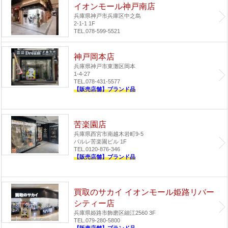
イオンモール神戸南店
兵庫県神戸市兵庫区中之島
2-1-1 1F
TEL.078-599-5521
神戸岡本店
兵庫県神戸市東灘区岡本
1-4-27
TEL.078-431-5577
【販売店舗】ブランド品
苦楽園店
兵庫県西宮市南越木岩町9-5
パルレ苦楽園ビル 1F
TEL.0120-876-346
【販売店舗】ブランド品
買取のサカイ イオンモール姫路リバー
シティー店
兵庫県姫路市飾磨区細江2560 3F
TEL.079-280-5800
【販売店舗】ブランド品