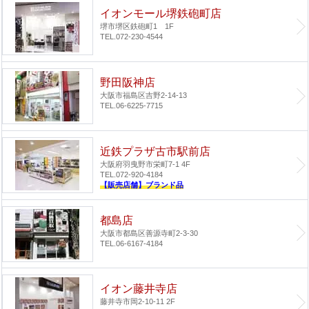
イオンモール堺鉄砲町店
堺市堺区鉄砲町1 1F
TEL.072-230-4544
野田阪神店
大阪市福島区吉野2-14-13
TEL.06-6225-7715
近鉄プラザ古市駅前店
大阪府羽曳野市栄町7-1 4F
TEL.072-920-4184
【販売店舗】ブランド品
都島店
大阪市都島区善源寺町2-3-30
TEL.06-6167-4184
イオン藤井寺店
藤井寺市岡2-10-11 2F