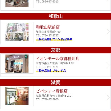
TEL.086-697-6313
和歌山
和歌山駅前店
和歌山市美園町4-69
TEL.073-427-2727
【販売店舗】ブランド品/金券
京都
イオンモール京都桂川店
京都市南区久世高田町376-1 1F
TEL.075-921-7171
【販売店舗】ブランド品
滋賀
ビバシティ彦根店
滋賀県彦根市竹ヶ鼻町43-2 1F
TEL.0749-47-3900