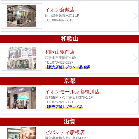
イオン倉敷店
岡山県倉敷市水江1 1F
TEL.086-697-6313
和歌山
和歌山駅前店
和歌山市美園町4-69
TEL.073-427-2727
【販売店舗】ブランド品/金券
京都
イオンモール京都桂川店
京都市南区久世高田町376-1 1F
TEL.075-921-7171
【販売店舗】ブランド品
滋賀
ビバシティ彦根店
滋賀県彦根市竹ヶ鼻町43-2 1F