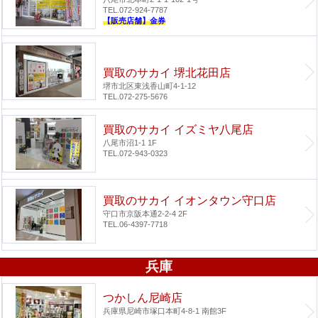
TEL.072-924-7787
【販売店舗】金券
買取のサカイ 堺北花田店
堺市北区東浅香山町4-1-12
TEL.072-275-5676
買取のサカイ イズミヤ八尾店
八尾市沼1-1 1F
TEL.072-943-0323
買取のサカイ イオンタウン守口店
守口市京阪本通2-2-4 2F
TEL.06-4397-7718
兵庫
つかしん尼崎店
兵庫県尼崎市塚口本町4-8-1 南館3F