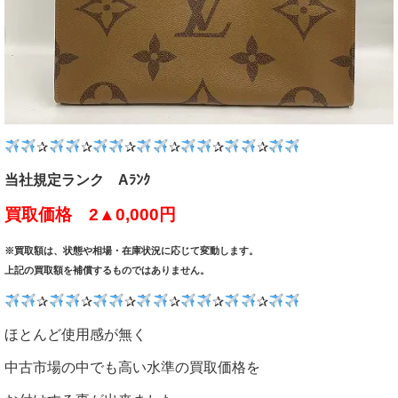
✰
✰
✰
✰
✰
✰
当社規定ランク Aﾗﾝｸ
買取価格 2▲0,000円
※買取額は、状態や相場・在庫状況に応じて変動します。
上記の買取額を補償するものではありません。
✰
✰
✰
✰
✰
✰
ほとんど使用感が無く
中古市場の中でも高い水準の買取価格を