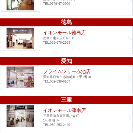
TEL.0749-47-3900
徳島
イオンモール徳島店
徳島市南末広町4-1 1F
TEL.088-676-2363
愛知
プライムツリー赤池店
愛知県日進市赤池町箕ノ手1番 3F
TEL.052-838-6167
三重
イオンモール津南店
三重県津市高茶屋小森町
145番地 3F
TEL.059-253-2440