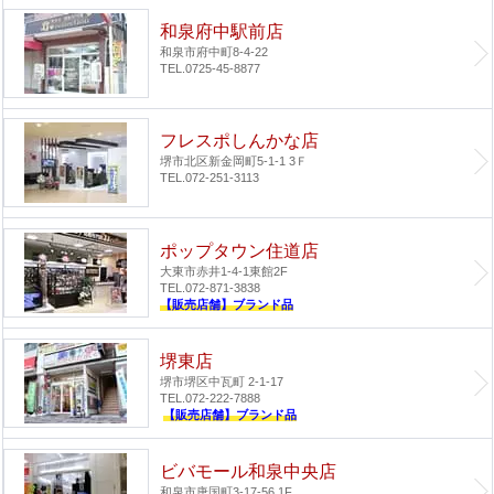
和泉府中駅前店
和泉市府中町8-4-22
TEL.0725-45-8877
フレスポしんかな店
堺市北区新金岡町5-1-1 3Ｆ
TEL.072-251-3113
ポップタウン住道店
大東市赤井1-4-1
東館2F
TEL.072-871-3838
【販売店舗】ブランド品
堺東店
堺市堺区中瓦町 2-1-17
TEL.072-222-7888
【販売店舗】ブランド品
ビバモール和泉中央店
和泉市唐国町3-17-56 1F