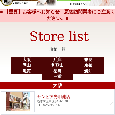
■ 【重要】お客様へお知らせ 悪徳訪問業者にご注意く
ださい。■
店舗一覧
大阪
兵庫
奈良
岡山
和歌山
京都
滋賀
徳島
愛知
三重
大阪
サンピア光明池店
堺市南区鴨谷台2-2-1 2F
TEL.072-294-1414