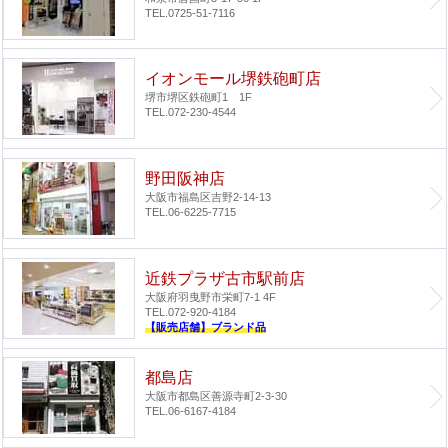
TEL.0725-51-7116
イオンモール堺鉄砲町店
堺市堺区鉄砲町1 1F
TEL.072-230-4544
野田阪神店
大阪市福島区吉野2-14-13
TEL.06-6225-7715
近鉄プラザ古市駅前店
大阪府羽曳野市栄町7-1 4F
TEL.072-920-4184
【販売店舗】ブランド品
都島店
大阪市都島区善源寺町2-3-30
TEL.06-6167-4184