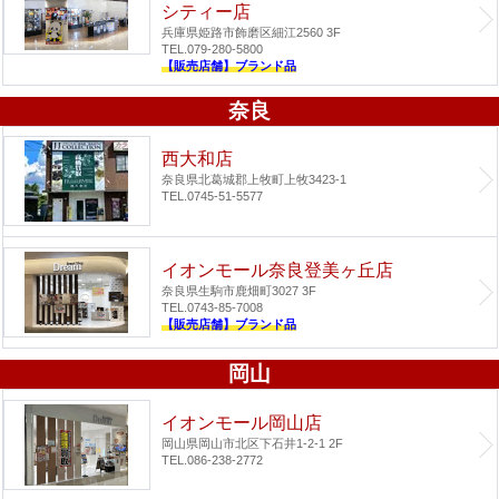
シティー店
兵庫県姫路市飾磨区細江2560 3F
TEL.079-280-5800
【販売店舗】ブランド品
奈良
西大和店
奈良県北葛城郡上牧町上牧3423-1
TEL.0745-51-5577
イオンモール奈良登美ヶ丘店
奈良県生駒市鹿畑町3027 3F
TEL.0743-85-7008
【販売店舗】ブランド品
岡山
イオンモール岡山店
岡山県岡山市北区下石井1-2-1 2F
TEL.086-238-2772