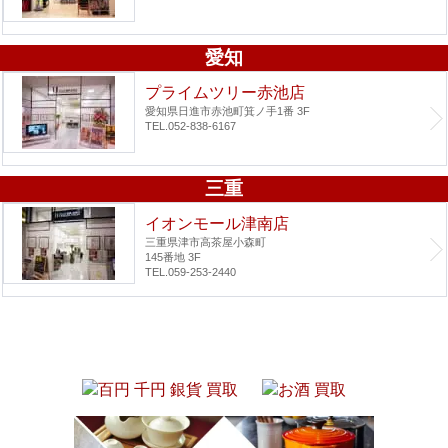
愛知
プライムツリー赤池店
愛知県日進市赤池町箕ノ手1番 3F
TEL.052-838-6167
三重
イオンモール津南店
三重県津市高茶屋小森町
145番地 3F
TEL.059-253-2440