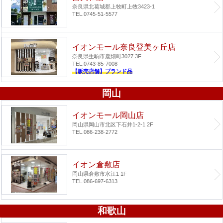
奈良県北葛城郡上牧町上牧3423-1
TEL.0745-51-5577
イオンモール奈良登美ヶ丘店
奈良県生駒市鹿畑町3027 3F
TEL.0743-85-7008
【販売店舗】ブランド品
岡山
イオンモール岡山店
岡山県岡山市北区下石井1-2-1 2F
TEL.086-238-2772
イオン倉敷店
岡山県倉敷市水江1 1F
TEL.086-697-6313
和歌山