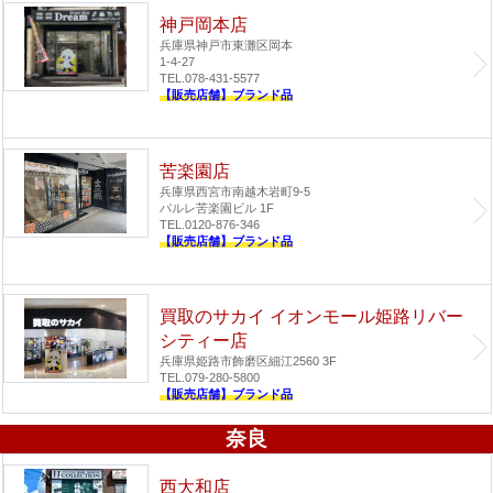
神戸岡本店
兵庫県神戸市東灘区岡本
1-4-27
TEL.078-431-5577
【販売店舗】ブランド品
苦楽園店
兵庫県西宮市南越木岩町9-5
パルレ苦楽園ビル 1F
TEL.0120-876-346
【販売店舗】ブランド品
買取のサカイ イオンモール姫路リバー
シティー店
兵庫県姫路市飾磨区細江2560 3F
TEL.079-280-5800
【販売店舗】ブランド品
奈良
西大和店