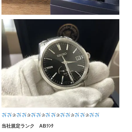
✰
✰
✰
✰
✰
✰
当社規定ランク ABﾗﾝｸ