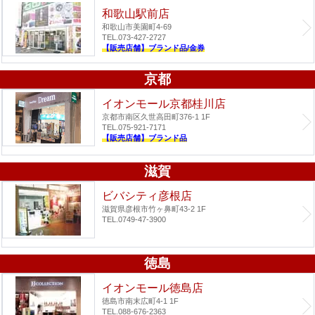
和歌山駅前店
和歌山市美園町4-69
TEL.073-427-2727
【販売店舗】ブランド品/金券
京都
イオンモール京都桂川店
京都市南区久世高田町376-1 1F
TEL.075-921-7171
【販売店舗】ブランド品
滋賀
ビバシティ彦根店
滋賀県彦根市竹ヶ鼻町43-2 1F
TEL.0749-47-3900
徳島
イオンモール徳島店
徳島市南末広町4-1 1F
TEL.088-676-2363