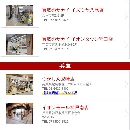
買取のサカイ イズミヤ八尾店
八尾市沼1-1 1F
TEL.072-943-0323
買取のサカイ イオンタウン守口店
守口市京阪本通2-2-4 2F
TEL.06-4397-7718
兵庫
つかしん尼崎店
兵庫県尼崎市塚口本町4-8-1 南館3F
TEL.06-6429-8800
【販売店舗】ブランド品
イオンモール神戸南店
兵庫県神戸市兵庫区中之島
2-1-1 1F
TEL.078-599-5521