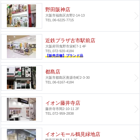
野田阪神店
大阪市福島区吉野2-14-13
TEL.06-6225-7715
近鉄プラザ古市駅前店
大阪府羽曳野市栄町7-1 4F
TEL.072-920-4184
【販売店舗】ブランド品
都島店
大阪市都島区善源寺町2-3-30
TEL.06-6167-4184
イオン藤井寺店
藤井寺市岡2-10-11 2F
TEL.072-959-2838
イオンモール鶴見緑地店
鶴見区鶴見4-17-1 2F