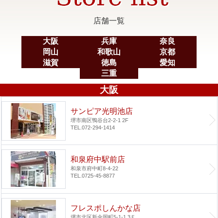
店舗一覧
大阪
兵庫
奈良
岡山
和歌山
京都
滋賀
徳島
愛知
三重
大阪
サンピア光明池店
堺市南区鴨谷台2-2-1 2F
TEL.072-294-1414
和泉府中駅前店
和泉市府中町8-4-22
TEL.0725-45-8877
フレスポしんかな店
堺市北区新金岡町5-1-1 3Ｆ