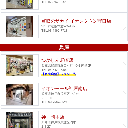
TEL.072-943-0323
買取のサカイ イオンタウン守口店
守口市京阪本通2-2-4 2F
TEL.06-4397-7718
兵庫
つかしん尼崎店
兵庫県尼崎市塚口本町4-8-1 南館3F
TEL.06-6429-8800
【販売店舗】ブランド品
イオンモール神戸南店
兵庫県神戸市兵庫区中之島
2-1-1 1F
TEL.078-599-5521
神戸岡本店
兵庫県神戸市東灘区岡本
1-4-27