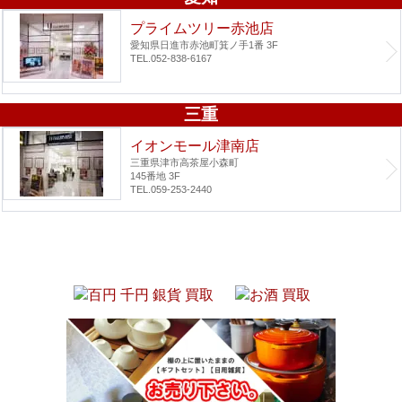
プライムツリー赤池店
愛知県日進市赤池町箕ノ手1番 3F
TEL.052-838-6167
三重
イオンモール津南店
三重県津市高茶屋小森町
145番地 3F
TEL.059-253-2440