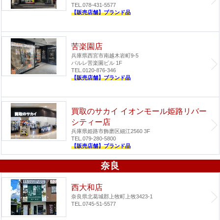
TEL.078-431-5577
【販売店舗】ブランド品
苦楽園店
兵庫県西宮市南越木岩町9-5
パルレ苦楽園ビル 1F
TEL.0120-876-346
【販売店舗】ブランド品
買取のサカイ イオンモール姫路リバー
シティー店
兵庫県姫路市飾磨区細江2560 3F
TEL.079-280-5800
【販売店舗】ブランド品
奈良
西大和店
奈良県北葛城郡上牧町上牧3423-1
TEL.0745-51-5577