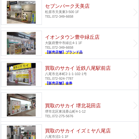
セブンパーク天美店
松原市天美東3-500 1F
TEL.072-349-6658
イオンタウン豊中緑丘店
大阪府豊中市緑丘4-1 1F
TEL.072-349-6658
【販売店舗】ブランド品
買取のサカイ 近鉄八尾駅前店
八尾市北本町2-1-1-102-1号
TEL.072-924-7787
【販売店舗】金券
買取のサカイ 堺北花田店
堺市北区東浅香山町4-1-12
TEL.072-275-5676
買取のサカイ イズミヤ八尾店
八尾市沼1-1 1F