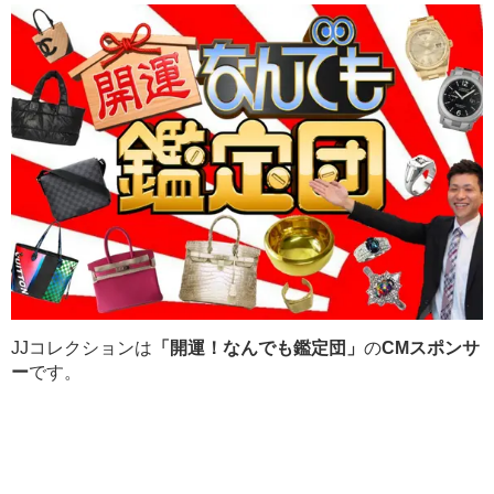
JJコレクションは
「開運！なんでも鑑定団」
の
CMスポンサ
ー
です。