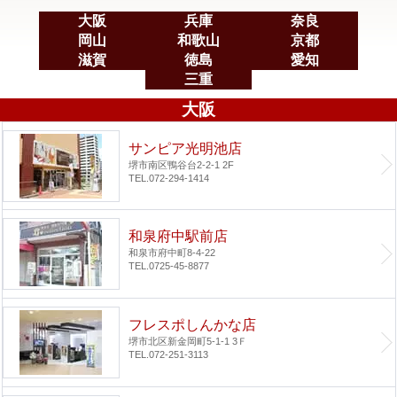
大阪
兵庫
奈良
岡山
和歌山
京都
滋賀
徳島
愛知
三重
大阪
サンピア光明池店
堺市南区鴨谷台2-2-1 2F
TEL.072-294-1414
和泉府中駅前店
和泉市府中町8-4-22
TEL.0725-45-8877
フレスポしんかな店
堺市北区新金岡町5-1-1 3Ｆ
TEL.072-251-3113