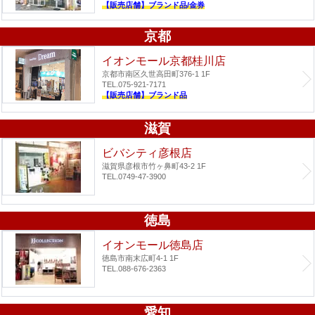
【販売店舗】ブランド品/金券
京都
イオンモール京都桂川店
京都市南区久世高田町376-1 1F
TEL.075-921-7171
【販売店舗】ブランド品
滋賀
ビバシティ彦根店
滋賀県彦根市竹ヶ鼻町43-2 1F
TEL.0749-47-3900
徳島
イオンモール徳島店
徳島市南末広町4-1 1F
TEL.088-676-2363
愛知