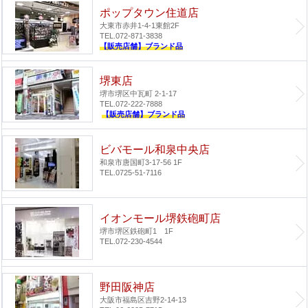
ポップタウン住道店
大東市赤井1-4-1
東館2F
TEL.072-871-3838
【販売店舗】ブランド品
堺東店
堺市堺区中瓦町 2-1-17
TEL.072-222-7888
【販売店舗】ブランド品
ビバモール和泉中央店
和泉市唐国町3-17-56 1F
TEL.0725-51-7116
イオンモール堺鉄砲町店
堺市堺区鉄砲町1 1F
TEL.072-230-4544
野田阪神店
大阪市福島区吉野2-14-13