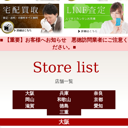
■ 【重要】お客様へお知らせ 悪徳訪問業者にご注意く
ださい。■
店舗一覧
大阪
兵庫
奈良
岡山
和歌山
京都
滋賀
徳島
愛知
三重
大阪