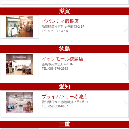
滋賀
ビバシティ彦根店
滋賀県彦根市竹ヶ鼻町43-2 1F
TEL.0749-47-3900
徳島
イオンモール徳島店
徳島市南末広町4-1 1F
TEL.088-676-2363
愛知
プライムツリー赤池店
愛知県日進市赤池町箕ノ手1番 3F
TEL.052-838-6167
三重