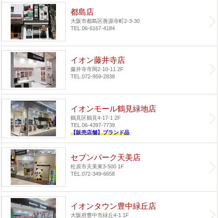
都島店
大阪市都島区善源寺町2-3-30
TEL.06-6167-4184
イオン藤井寺店
藤井寺市岡2-10-11 2F
TEL.072-959-2838
イオンモール鶴見緑地店
鶴見区鶴見4-17-1 2F
TEL.06-4397-7739
【販売店舗】ブランド品
セブンパーク天美店
松原市天美東3-500 1F
TEL.072-349-6658
イオンタウン豊中緑丘店
大阪府豊中市緑丘4-1 1F