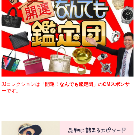
JJコレクションは
「開運！なんでも鑑定団」
の
CMスポンサ
ー
です。