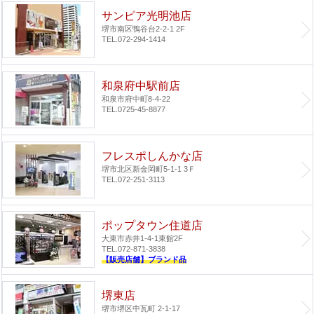
サンピア光明池店
堺市南区鴨谷台2-2-1 2F
TEL.072-294-1414
和泉府中駅前店
和泉市府中町8-4-22
TEL.0725-45-8877
フレスポしんかな店
堺市北区新金岡町5-1-1 3Ｆ
TEL.072-251-3113
ポップタウン住道店
大東市赤井1-4-1
東館2F
TEL.072-871-3838
【販売店舗】ブランド品
堺東店
堺市堺区中瓦町 2-1-17