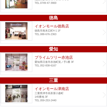
TEL.0749-47-3900
徳島
イオンモール徳島店
徳島市南末広町4-1 1F
TEL.088-676-2363
愛知
プライムツリー赤池店
愛知県日進市赤池町箕ノ手1番 3F
TEL.052-838-6167
三重
イオンモール津南店
三重県津市高茶屋小森町
145番地 3F
TEL.059-253-2440