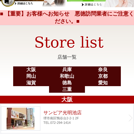
■ 【重要】お客様へお知らせ 悪徳訪問業者にご注意く
ださい。■
店舗一覧
大阪
兵庫
奈良
岡山
和歌山
京都
滋賀
徳島
愛知
三重
大阪
サンピア光明池店
堺市南区鴨谷台2-2-1 2F
TEL.072-294-1414