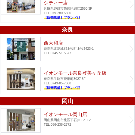
シティー店
兵庫県姫路市飾磨区細江2560 3F
TEL.079-280-5800
【販売店舗】ブランド品
奈良
西大和店
奈良県北葛城郡上牧町上牧3423-1
TEL.0745-51-5577
イオンモール奈良登美ヶ丘店
奈良県生駒市鹿畑町3027 3F
TEL.0743-85-7008
【販売店舗】ブランド品
岡山
イオンモール岡山店
岡山県岡山市北区下石井1-2-1 2F
TEL.086-238-2772