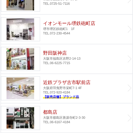
TEL.0725-51-7116
イオンモール堺鉄砲町店
堺市堺区鉄砲町1 1F
TEL.072-230-4544
野田阪神店
大阪市福島区吉野2-14-13
TEL.06-6225-7715
近鉄プラザ古市駅前店
大阪府羽曳野市栄町7-1 4F
TEL.072-920-4184
【販売店舗】ブランド品
都島店
大阪市都島区善源寺町2-3-30
TEL.06-6167-4184