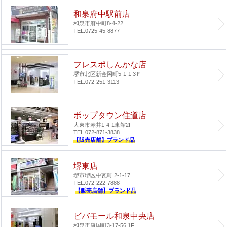
和泉府中駅前店
和泉市府中町8-4-22
TEL.0725-45-8877
フレスポしんかな店
堺市北区新金岡町5-1-1 3Ｆ
TEL.072-251-3113
ポップタウン住道店
大東市赤井1-4-1
東館2F
TEL.072-871-3838
【販売店舗】ブランド品
堺東店
堺市堺区中瓦町 2-1-17
TEL.072-222-7888
【販売店舗】ブランド品
ビバモール和泉中央店
和泉市唐国町3-17-56 1F