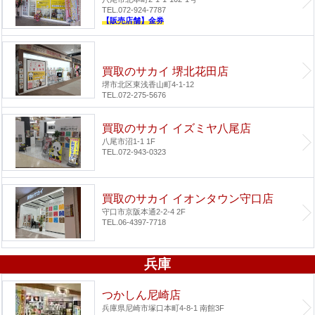
TEL.072-924-7787
【販売店舗】金券
買取のサカイ 堺北花田店
堺市北区東浅香山町4-1-12
TEL.072-275-5676
買取のサカイ イズミヤ八尾店
八尾市沼1-1 1F
TEL.072-943-0323
買取のサカイ イオンタウン守口店
守口市京阪本通2-2-4 2F
TEL.06-4397-7718
兵庫
つかしん尼崎店
兵庫県尼崎市塚口本町4-8-1 南館3F