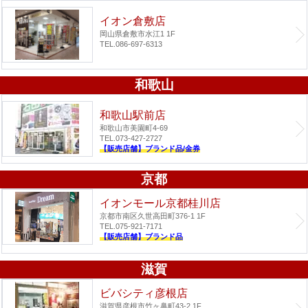
イオン倉敷店
岡山県倉敷市水江1 1F
TEL.086-697-6313
和歌山
和歌山駅前店
和歌山市美園町4-69
TEL.073-427-2727
【販売店舗】ブランド品/金券
京都
イオンモール京都桂川店
京都市南区久世高田町376-1 1F
TEL.075-921-7171
【販売店舗】ブランド品
滋賀
ビバシティ彦根店
滋賀県彦根市竹ヶ鼻町43-2 1F