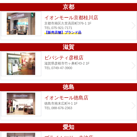
京都
イオンモール京都桂川店
京都市南区久世高田町376-1 1F
TEL.075-921-7171
【販売店舗】ブランド品
滋賀
ビバシティ彦根店
滋賀県彦根市竹ヶ鼻町43-2 1F
TEL.0749-47-3900
徳島
イオンモール徳島店
徳島市南末広町4-1 1F
TEL.088-676-2363
愛知