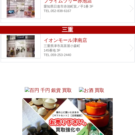
プライムツリー赤池店
愛知県日進市赤池町箕ノ手1番 3F
TEL.052-838-6167
三重
イオンモール津南店
三重県津市高茶屋小森町
145番地 3F
TEL.059-253-2440