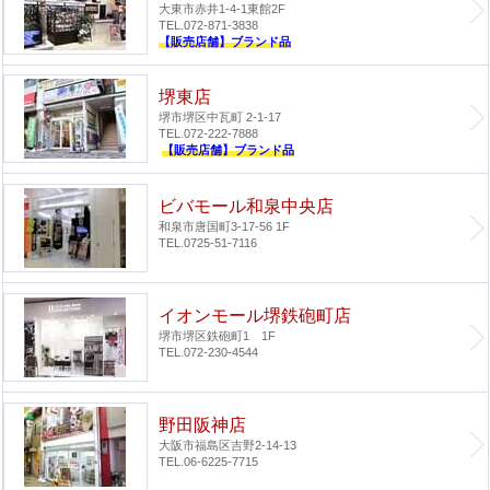
大東市赤井1-4-1
東館2F
TEL.072-871-3838
【販売店舗】ブランド品
堺東店
堺市堺区中瓦町 2-1-17
TEL.072-222-7888
【販売店舗】ブランド品
ビバモール和泉中央店
和泉市唐国町3-17-56 1F
TEL.0725-51-7116
イオンモール堺鉄砲町店
堺市堺区鉄砲町1 1F
TEL.072-230-4544
野田阪神店
大阪市福島区吉野2-14-13
TEL.06-6225-7715