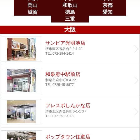
岡山
和歌山
京都
滋賀
徳島
愛知
三重
大阪
サンピア光明池店
堺市南区鴨谷台2-2-1 2F
TEL.072-294-1414
和泉府中駅前店
和泉市府中町8-4-22
TEL.0725-45-8877
フレスポしんかな店
堺市北区新金岡町5-1-1 3Ｆ
TEL.072-251-3113
ポップタウン住道店