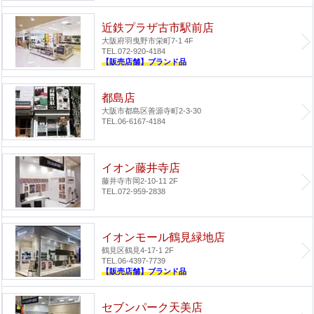
近鉄プラザ古市駅前店
大阪府羽曳野市栄町7-1 4F
TEL.072-920-4184
【販売店舗】ブランド品
都島店
大阪市都島区善源寺町2-3-30
TEL.06-6167-4184
イオン藤井寺店
藤井寺市岡2-10-11 2F
TEL.072-959-2838
イオンモール鶴見緑地店
鶴見区鶴見4-17-1 2F
TEL.06-4397-7739
【販売店舗】ブランド品
セブンパーク天美店