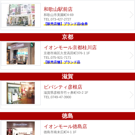
和歌山駅前店
和歌山市美園町4-69
TEL.073-427-2727
【販売店舗】ブランド品/金券
京都
イオンモール京都桂川店
京都市南区久世高田町376-1 1F
TEL.075-921-7171
【販売店舗】ブランド品
滋賀
ビバシティ彦根店
滋賀県彦根市竹ヶ鼻町43-2 1F
TEL.0749-47-3900
徳島
イオンモール徳島店
徳島市南末広町4-1 1F