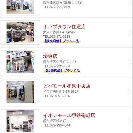
堺市北区新金岡町5-1-1 3Ｆ
TEL.072-251-3113
ポップタウン住道店
大東市赤井1-4-1
東館2F
TEL.072-871-3838
【販売店舗】ブランド品
堺東店
堺市堺区中瓦町 2-1-17
TEL.072-222-7888
【販売店舗】ブランド品
ビバモール和泉中央店
和泉市唐国町3-17-56 1F
TEL.0725-51-7116
イオンモール堺鉄砲町店
堺市堺区鉄砲町1 1F
TEL.072-230-4544