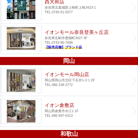
西大和店
奈良県北葛城郡上牧町上牧3423-1
TEL.0745-51-5577
イオンモール奈良登美ヶ丘店
奈良県生駒市鹿畑町3027 3F
TEL.0743-85-7008
【販売店舗】ブランド品
岡山
イオンモール岡山店
岡山県岡山市北区下石井1-2-1 2F
TEL.086-238-2772
イオン倉敷店
岡山県倉敷市水江1 1F
TEL.086-697-6313
和歌山