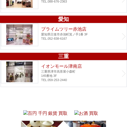
TEL.088-676-2363
愛知
プライムツリー赤池店
愛知県日進市赤池町箕ノ手1番 3F
TEL.052-838-6167
三重
イオンモール津南店
三重県津市高茶屋小森町
145番地 3F
TEL.059-253-2440