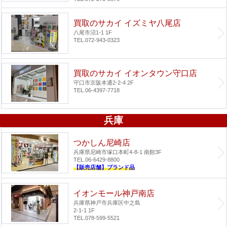
買取のサカイ イズミヤ八尾店
八尾市沼1-1 1F
TEL.072-943-0323
買取のサカイ イオンタウン守口店
守口市京阪本通2-2-4 2F
TEL.06-4397-7718
兵庫
つかしん尼崎店
兵庫県尼崎市塚口本町4-8-1 南館3F
TEL.06-6429-8800
【販売店舗】ブランド品
イオンモール神戸南店
兵庫県神戸市兵庫区中之島
2-1-1 1F
TEL.078-599-5521