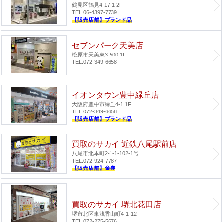
鶴見区鶴見4-17-1 2F
TEL.06-4397-7739
【販売店舗】ブランド品
セブンパーク天美店
松原市天美東3-500 1F
TEL.072-349-6658
イオンタウン豊中緑丘店
大阪府豊中市緑丘4-1 1F
TEL.072-349-6658
【販売店舗】ブランド品
買取のサカイ 近鉄八尾駅前店
八尾市北本町2-1-1-102-1号
TEL.072-924-7787
【販売店舗】金券
買取のサカイ 堺北花田店
堺市北区東浅香山町4-1-12
TEL.072-275-5676