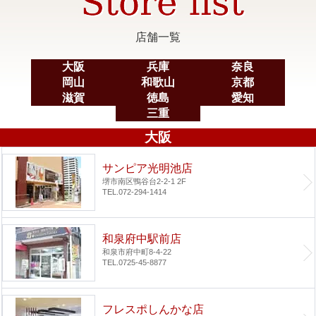
店舗一覧
大阪
兵庫
奈良
岡山
和歌山
京都
滋賀
徳島
愛知
三重
大阪
サンピア光明池店
堺市南区鴨谷台2-2-1 2F
TEL.072-294-1414
和泉府中駅前店
和泉市府中町8-4-22
TEL.0725-45-8877
フレスポしんかな店