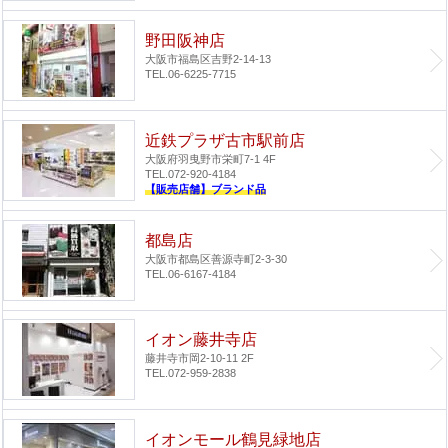
野田阪神店
大阪市福島区吉野2-14-13
TEL.06-6225-7715
近鉄プラザ古市駅前店
大阪府羽曳野市栄町7-1 4F
TEL.072-920-4184
【販売店舗】ブランド品
都島店
大阪市都島区善源寺町2-3-30
TEL.06-6167-4184
イオン藤井寺店
藤井寺市岡2-10-11 2F
TEL.072-959-2838
イオンモール鶴見緑地店