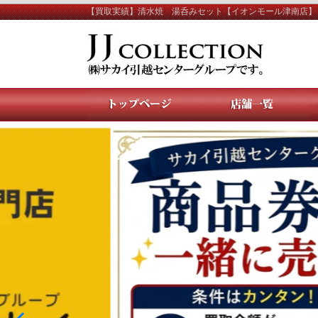
【買取実績】清水焼 湯呑みセット【イオンモール津南店】