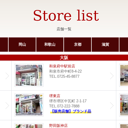
店舗一覧
岡山
和歌山
京都
滋賀
大阪
サンピア光明池店
和泉府中駅前店
和泉市府中町8-4-22
TEL.0725-45-8877
ポップタウン住道店
堺東店
堺市堺区中瓦町 2-1-17
TEL.072-222-7888
【販売店舗】ブランド品
イオンモール堺鉄砲町店
野田阪神店