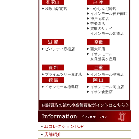
和歌山駅前店
つかしん尼崎店
イオンモール神戸南店
神戸岡本店
苦楽園店
買取のサカイ
イオンモール姫路店
ビバシティ彦根店
西大和店
イオンモール
奈良登美ヶ丘店
プライムツリー赤池店
イオンモール津南店
イオンモール徳島店
イオンモール岡山店
イオン倉敷店
JJコレクションTOP
店舗紹介