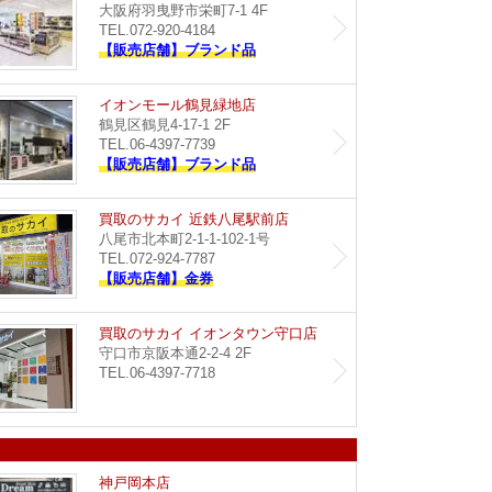
大阪府羽曳野市栄町7-1 4F
TEL.072-920-4184
【販売店舗】ブランド品
イオン藤井寺店
イオン
イオンモール鶴見緑地店
鶴見区鶴見4-17-1 2F
TEL.06-4397-7739
【販売店舗】ブランド品
Dream イオンタウン豊中緑丘店
買取のサ
買取のサカイ 近鉄八尾駅前店
八尾市北本町2-1-1-102-1号
TEL.072-924-7787
【販売店舗】金券
買取のサカイ イズミヤ八尾店
買取のサ
買取のサカイ イオンタウン守口店
守口市京阪本通2-2-4 2F
TEL.06-4397-7718
イオンモール神戸南店
Dream
神戸岡本店