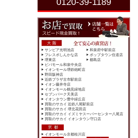
0120-39-1189
サンピア光明池店
和泉府中駅前店
フレスポしんかな店
ポップタウン住道店
堺東店
都島店
ビバモール和泉中央店
イオンモール堺鉄砲町店
野田阪神店
近鉄プラザ古市駅前店
イオン藤井寺店
イオンモール鶴見緑地店
セブンパーク天美店
イオンタウン豊中緑丘店
買取のサカイ 近鉄八尾駅前店
買取のサカイ 堺北花田店
買取のサカイ イズミヤスーパーセンター八尾店
買取のサカイ イオンタウン守口店
イオンモール京都桂川店