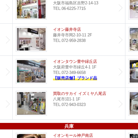
大阪市福島区吉野2-14-13
TEL.06-6225-7715
都島店
イオン藤井寺店
藤井寺市岡2-10-11 2F
TEL.072-959-2838
セブンパーク天美店
イオンタウン豊中緑丘店
大阪府豊中市緑丘4-1 1F
TEL.072-349-6658
【販売店舗】ブランド品
買取のサカイ 堺北花田店
買取のサカイ イズミヤ八尾店
八尾市沼1-1 1F
TEL.072-943-0323
兵庫
つかしん尼崎店
イオンモール神戸南店