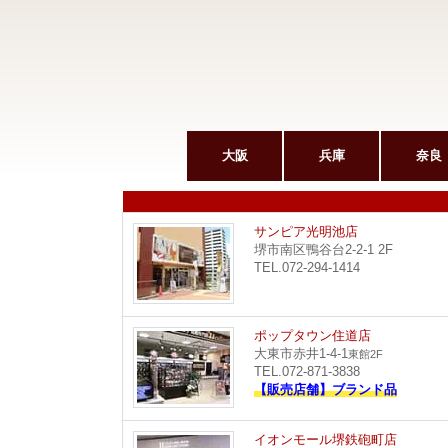
大阪
兵庫
奈良
サンピア光明池店
堺市南区鴨谷台2-2-1 2F
TEL.072-294-1414
ポップタウン住道店
大東市赤井1-4-1
東館2F
TEL.072-871-3838
【販売店舗】ブランド品
イオンモール堺鉄砲町店