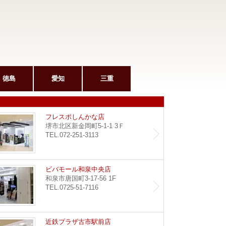
徳島
愛知
三重
和泉府中駅前店
フレス
フレスポしんかな店
堺市北区新金岡町5-1-1 3Ｆ
TEL.072-251-3113
堺東店
ビバモ
ビバモール和泉中央店
和泉市唐国町3-17-56 1F
TEL.0725-51-7116
野田阪神店
近鉄プ
近鉄プラザ古市駅前店