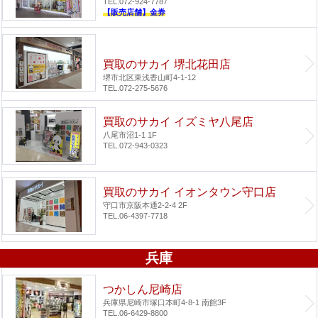
TEL.072-924-7787
【販売店舗】金券
買取のサカイ 堺北花田店
堺市北区東浅香山町4-1-12
TEL.072-275-5676
買取のサカイ イズミヤ八尾店
八尾市沼1-1 1F
TEL.072-943-0323
買取のサカイ イオンタウン守口店
守口市京阪本通2-2-4 2F
TEL.06-4397-7718
兵庫
つかしん尼崎店
兵庫県尼崎市塚口本町4-8-1 南館3F
TEL.06-6429-8800