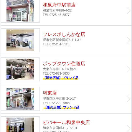
和泉府中駅前店
和泉市府中町8-4-22
TEL.0725-45-8877
フレスポしんかな店
堺市北区新金岡町5-1-1 3Ｆ
TEL.072-251-3113
ポップタウン住道店
大東市赤井1-4-1
東館2F
TEL.072-871-3838
【販売店舗】ブランド品
堺東店
堺市堺区中瓦町 2-1-17
TEL.072-222-7888
【販売店舗】ブランド品
ビバモール和泉中央店
和泉市唐国町3-17-56 1F