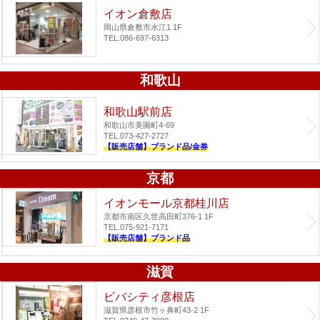
イオン倉敷店
岡山県倉敷市水江1 1F
TEL.086-697-6313
和歌山
和歌山駅前店
和歌山市美園町4-69
TEL.073-427-2727
【販売店舗】ブランド品/金券
京都
イオンモール京都桂川店
京都市南区久世高田町376-1 1F
TEL.075-921-7171
【販売店舗】ブランド品
滋賀
ビバシティ彦根店
滋賀県彦根市竹ヶ鼻町43-2 1F