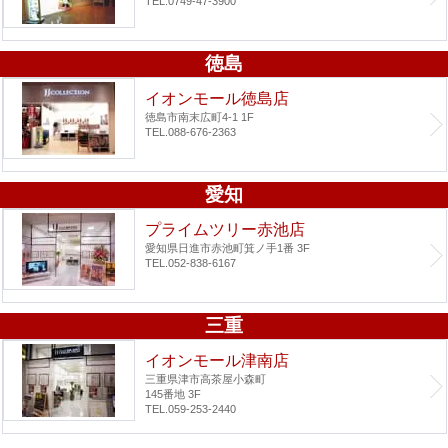
TEL.0749-47-3900
徳島
イオンモール徳島店
徳島市南末広町4-1 1F
TEL.088-676-2363
愛知
プライムツリー赤池店
愛知県日進市赤池町箕ノ手1番 3F
TEL.052-838-6167
三重
イオンモール津南店
三重県津市高茶屋小森町
145番地 3F
TEL.059-253-2440