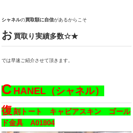
シャネル
の
買取額に自信
があるからこそ
お
買取り実績多数☆★
では早速ご紹介させて頂きます。
C
HANEL（シャネル）
復
刻トート キャビアスキン ゴール
ド金具 A01804