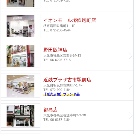
TEL.0725-51-7116
イオンモール堺鉄砲町店
堺市堺区鉄砲町1 1F
TEL.072-230-4544
野田阪神店
大阪市福島区吉野2-14-13
TEL.06-6225-7715
近鉄プラザ古市駅前店
大阪府羽曳野市栄町7-1 4F
TEL.072-920-4184
【販売店舗】ブランド品
都島店
大阪市都島区善源寺町2-3-30
TEL.06-6167-4184