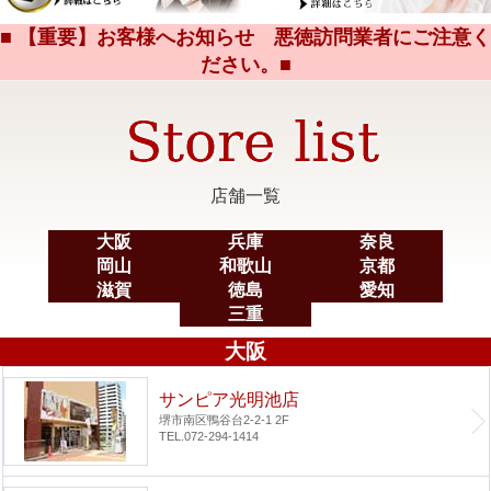
■ 【重要】お客様へお知らせ 悪徳訪問業者にご注意く
ださい。■
店舗一覧
大阪
兵庫
奈良
岡山
和歌山
京都
滋賀
徳島
愛知
三重
大阪
サンピア光明池店
堺市南区鴨谷台2-2-1 2F
TEL.072-294-1414