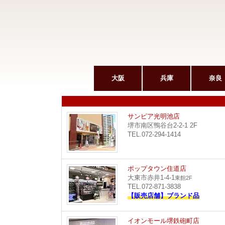
大阪
兵庫
奈良
サンピア光明池店
堺市南区鴨谷台2-2-1 2F
TEL.072-294-1414
ポップタウン住道店
大東市赤井1-4-1
東館2F
TEL.072-871-3838
【販売店舗】ブランド品
イオンモール堺鉄砲町店