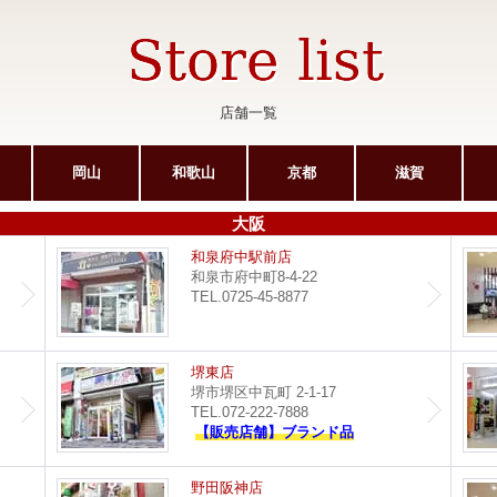
店舗一覧
岡山
和歌山
京都
滋賀
大阪
サンピア光明池店
和泉府中駅前店
和泉市府中町8-4-22
TEL.0725-45-8877
ポップタウン住道店
堺東店
堺市堺区中瓦町 2-1-17
TEL.072-222-7888
【販売店舗】ブランド品
イオンモール堺鉄砲町店
野田阪神店