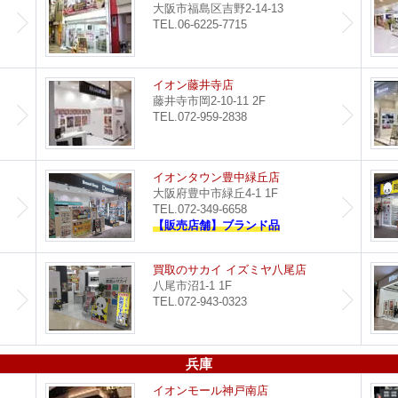
大阪市福島区吉野2-14-13
TEL.06-6225-7715
都島店
イオン藤井寺店
藤井寺市岡2-10-11 2F
TEL.072-959-2838
セブンパーク天美店
イオンタウン豊中緑丘店
大阪府豊中市緑丘4-1 1F
TEL.072-349-6658
【販売店舗】ブランド品
買取のサカイ 堺北花田店
買取のサカイ イズミヤ八尾店
八尾市沼1-1 1F
TEL.072-943-0323
兵庫
つかしん尼崎店
イオンモール神戸南店