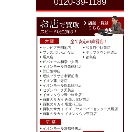
0120-39-1189
サンピア光明池店
和泉府中駅前店
フレスポしんかな店
ポップタウン住道店
堺東店
都島店
ビバモール和泉中央店
イオンモール堺鉄砲町店
野田阪神店
近鉄プラザ古市駅前店
イオン藤井寺店
イオンモール鶴見緑地店
セブンパーク天美店
イオンタウン豊中緑丘店
買取のサカイ 近鉄八尾駅前店
買取のサカイ 堺北花田店
買取のサカイ イズミヤスーパーセンター八尾店
買取のサカイ イオンタウン守口店
イオンモール京都桂川店