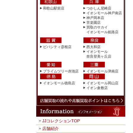
和歌山駅前店
つかしん尼崎店
イオンモール神戸南店
神戸岡本店
苦楽園店
買取のサカイ
イオンモール姫路店
ビバシティ彦根店
西大和店
イオンモール
奈良登美ヶ丘店
プライムツリー赤池店
イオンモール津南店
イオンモール徳島店
イオンモール岡山店
イオン倉敷店
JJコレクションTOP
店舗紹介