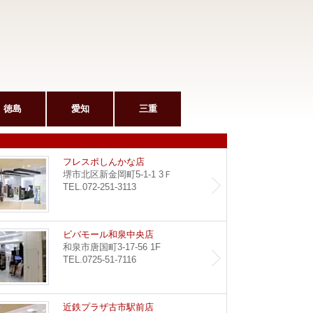
徳島
愛知
三重
和泉府中駅前店
フレス
フレスポしんかな店
堺市北区新金岡町5-1-1 3Ｆ
TEL.072-251-3113
堺東店
ビバモ
ビバモール和泉中央店
和泉市唐国町3-17-56 1F
TEL.0725-51-7116
野田阪神店
近鉄プ
近鉄プラザ古市駅前店