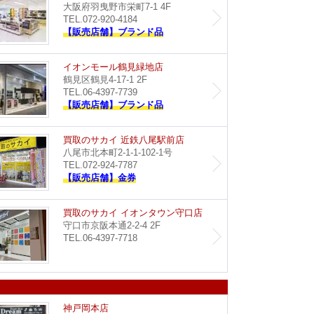
大阪府羽曳野市栄町7-1 4F
TEL.072-920-4184
【販売店舗】ブランド品
イオン藤井寺店
イオン
イオンモール鶴見緑地店
鶴見区鶴見4-17-1 2F
TEL.06-4397-7739
【販売店舗】ブランド品
Dream イオンタウン豊中緑丘店
買取のサ
買取のサカイ 近鉄八尾駅前店
八尾市北本町2-1-1-102-1号
TEL.072-924-7787
【販売店舗】金券
買取のサカイ イズミヤ八尾店
買取のサ
買取のサカイ イオンタウン守口店
守口市京阪本通2-2-4 2F
TEL.06-4397-7718
イオンモール神戸南店
Dream
神戸岡本店