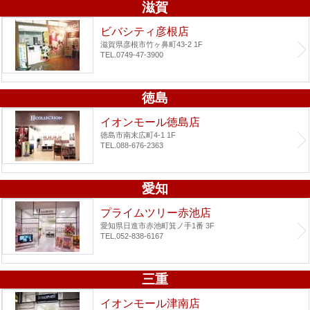
滋賀
ビバシティ彦根店
滋賀県彦根市竹ヶ鼻町43-2 1F
TEL.0749-47-3900
徳島
イオンモール徳島店
徳島市南末広町4-1 1F
TEL.088-676-2363
愛知
プライムツリー赤池店
愛知県日進市赤池町箕ノ手1番 3F
TEL.052-838-6167
三重
イオンモール津南店