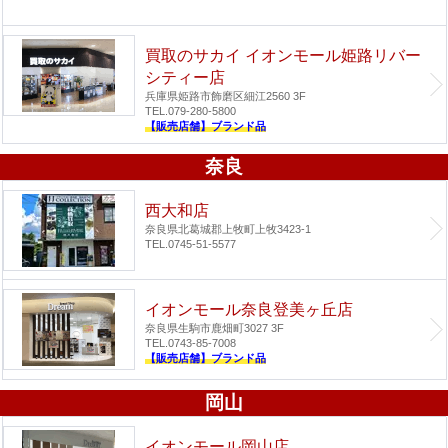
買取のサカイ イオンモール姫路リバー
シティー店
兵庫県姫路市飾磨区細江2560 3F
TEL.079-280-5800
【販売店舗】ブランド品
奈良
西大和店
奈良県北葛城郡上牧町上牧3423-1
TEL.0745-51-5577
イオンモール奈良登美ヶ丘店
奈良県生駒市鹿畑町3027 3F
TEL.0743-85-7008
【販売店舗】ブランド品
岡山
イオンモール岡山店