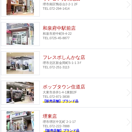
堺市南区鴨谷台2-2-1 2F
TEL.072-294-1414
和泉府中駅前店
和泉市府中町8-4-22
TEL.0725-45-8877
フレスポしんかな店
堺市北区新金岡町5-1-1 3Ｆ
TEL.072-251-3113
ポップタウン住道店
大東市赤井1-4-1
東館2F
TEL.072-871-3838
【販売店舗】ブランド品
堺東店
堺市堺区中瓦町 2-1-17
TEL.072-222-7888
【販売店舗】ブランド品