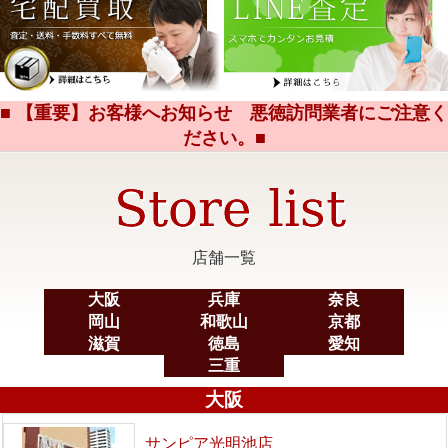
■ 【重要】お客様へお知らせ 悪徳訪問業者にご注意く
ださい。■
店舗一覧
大阪
兵庫
奈良
岡山
和歌山
京都
滋賀
徳島
愛知
三重
大阪
サンピア光明池店