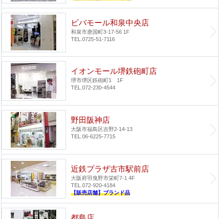
ビバモール和泉中央店
和泉市唐国町3-17-56 1F
TEL.0725-51-7116
イオンモール堺鉄砲町店
堺市堺区鉄砲町1 1F
TEL.072-230-4544
野田阪神店
大阪市福島区吉野2-14-13
TEL.06-6225-7715
近鉄プラザ古市駅前店
大阪府羽曳野市栄町7-1 4F
TEL.072-920-4184
【販売店舗】ブランド品
都島店