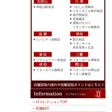
和歌山駅前店
つかしん尼崎店
イオンモール神戸南店
神戸岡本店
苦楽園店
買取のサカイ
イオンモール姫路店
ビバシティ彦根店
西大和店
イオンモール
奈良登美ヶ丘店
プライムツリー赤池店
イオンモール津南店
イオンモール徳島店
イオンモール岡山店
イオン倉敷店
JJコレクションTOP
店舗紹介