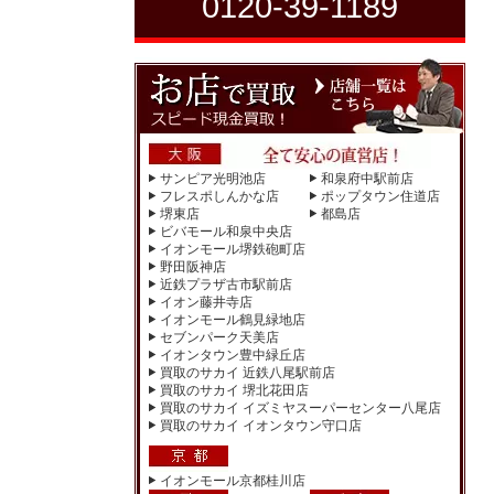
0120-39-1189
サンピア光明池店
和泉府中駅前店
フレスポしんかな店
ポップタウン住道店
堺東店
都島店
ビバモール和泉中央店
イオンモール堺鉄砲町店
野田阪神店
近鉄プラザ古市駅前店
イオン藤井寺店
イオンモール鶴見緑地店
セブンパーク天美店
イオンタウン豊中緑丘店
買取のサカイ 近鉄八尾駅前店
買取のサカイ 堺北花田店
買取のサカイ イズミヤスーパーセンター八尾店
買取のサカイ イオンタウン守口店
イオンモール京都桂川店