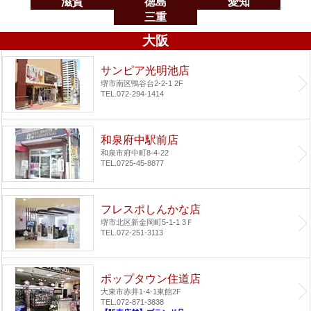
滋賀
徳島
愛知
三重
大阪
サンピア光明池店
堺市南区鴨谷台2-2-1 2F
TEL.072-294-1414
和泉府中駅前店
和泉市府中町8-4-22
TEL.0725-45-8877
フレスポしんかな店
堺市北区新金岡町5-1-1 3Ｆ
TEL.072-251-3113
ポップタウン住道店
大東市赤井1-4-1
東館2F
TEL.072-871-3838