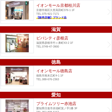
イオンモール京都桂川店
京都市南区久世高田町376-1 1F
TEL.075-921-7171
【販売店舗】ブランド品
滋賀
ビバシティ彦根店
滋賀県彦根市竹ヶ鼻町43-2 1F
TEL.0749-47-3900
徳島
イオンモール徳島店
徳島市南末広町4-1 1F
TEL.088-676-2363
愛知
プライムツリー赤池店
愛知県日進市赤池町箕ノ手1番 3F
TEL.052-838-6167