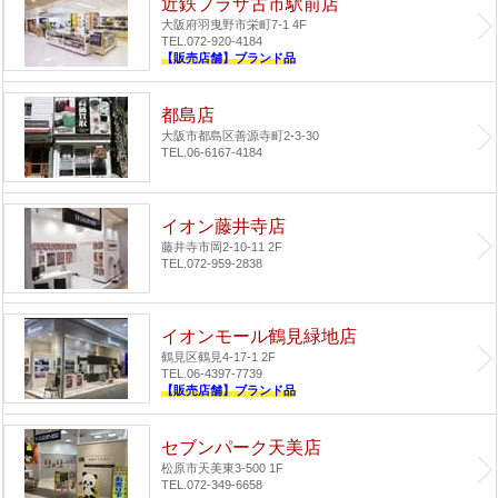
近鉄プラザ古市駅前店
大阪府羽曳野市栄町7-1 4F
TEL.072-920-4184
【販売店舗】ブランド品
都島店
大阪市都島区善源寺町2-3-30
TEL.06-6167-4184
イオン藤井寺店
藤井寺市岡2-10-11 2F
TEL.072-959-2838
イオンモール鶴見緑地店
鶴見区鶴見4-17-1 2F
TEL.06-4397-7739
【販売店舗】ブランド品
セブンパーク天美店
松原市天美東3-500 1F
TEL.072-349-6658