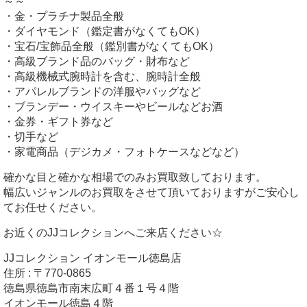
～～
・金・プラチナ製品全般
・ダイヤモンド（鑑定書がなくてもOK）
・宝石/宝飾品全般（鑑別書がなくてもOK）
・高級ブランド品のバッグ・財布など
・高級機械式腕時計を含む、腕時計全般
・アパレルブランドの洋服やバッグなど
・ブランデー・ウイスキーやビールなどお酒
・金券・ギフト券など
・切手など
・家電商品（デジカメ・フォトケースなどなど）
確かな目と確かな相場でのみお買取致しております。
幅広いジャンルのお買取をさせて頂いておりますがご安心し
てお任せください。
お近くのJJコレクションへご来店ください☆
JJコレクション イオンモール徳島店
住所 : 〒770-0865
徳島県徳島市南末広町４番１号４階
イオンモール徳島４階