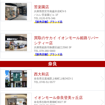
苦楽園店
兵庫県西宮市南越木岩町9-5
パルレ苦楽園ビル 1F
TEL.0120-876-346
【販売店舗】ブランド品
買取のサカイ イオンモール姫路リバー
シティー店
兵庫県姫路市飾磨区細江2560 3F
TEL.079-280-5800
【販売店舗】ブランド品
奈良
西大和店
奈良県北葛城郡上牧町上牧3423-1
TEL.0745-51-5577
イオンモール奈良登美ヶ丘店
奈良県生駒市鹿畑町3027 3F