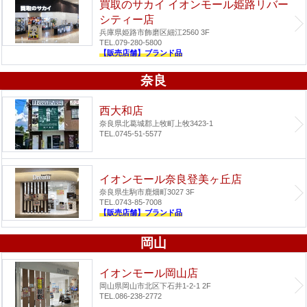
買取のサカイ イオンモール姫路リバー
シティー店
兵庫県姫路市飾磨区細江2560 3F
TEL.079-280-5800
【販売店舗】ブランド品
奈良
西大和店
奈良県北葛城郡上牧町上牧3423-1
TEL.0745-51-5577
イオンモール奈良登美ヶ丘店
奈良県生駒市鹿畑町3027 3F
TEL.0743-85-7008
【販売店舗】ブランド品
岡山
イオンモール岡山店
岡山県岡山市北区下石井1-2-1 2F
TEL.086-238-2772