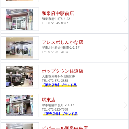
和泉府中駅前店
和泉市府中町8-4-22
TEL.0725-45-8877
フレスポしんかな店
堺市北区新金岡町5-1-1 3Ｆ
TEL.072-251-3113
ポップタウン住道店
大東市赤井1-4-1
東館2F
TEL.072-871-3838
【販売店舗】ブランド品
堺東店
堺市堺区中瓦町 2-1-17
TEL.072-222-7888
【販売店舗】ブランド品
ビバモール和泉中央店