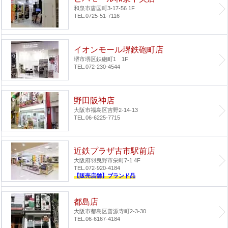
和泉市唐国町3-17-56 1F
TEL.0725-51-7116
イオンモール堺鉄砲町店
堺市堺区鉄砲町1 1F
TEL.072-230-4544
野田阪神店
大阪市福島区吉野2-14-13
TEL.06-6225-7715
近鉄プラザ古市駅前店
大阪府羽曳野市栄町7-1 4F
TEL.072-920-4184
【販売店舗】ブランド品
都島店
大阪市都島区善源寺町2-3-30
TEL.06-6167-4184