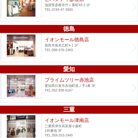
滋賀県彦根市竹ヶ鼻町43-2 1F
TEL.0749-47-3900
徳島
イオンモール徳島店
徳島市南末広町4-1 1F
TEL.088-676-2363
愛知
プライムツリー赤池店
愛知県日進市赤池町箕ノ手1番 3F
TEL.052-838-6167
三重
イオンモール津南店
三重県津市高茶屋小森町
145番地 3F
TEL.059-253-2440