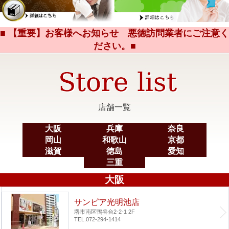
■ 【重要】お客様へお知らせ 悪徳訪問業者にご注意く
ださい。■
店舗一覧
大阪
兵庫
奈良
岡山
和歌山
京都
滋賀
徳島
愛知
三重
大阪
サンピア光明池店
堺市南区鴨谷台2-2-1 2F
TEL.072-294-1414