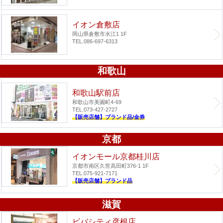
イオン倉敷店
岡山県倉敷市水江1 1F
TEL.086-697-6313
和歌山
和歌山駅前店
和歌山市美園町4-69
TEL.073-427-2727
【販売店舗】ブランド品/金券
京都
イオンモール京都桂川店
京都市南区久世高田町376-1 1F
TEL.075-921-7171
【販売店舗】ブランド品
滋賀
ビバシティ彦根店