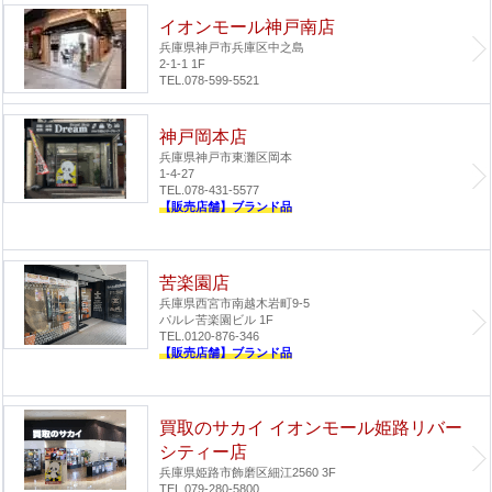
イオンモール神戸南店
兵庫県神戸市兵庫区中之島
2-1-1 1F
TEL.078-599-5521
神戸岡本店
兵庫県神戸市東灘区岡本
1-4-27
TEL.078-431-5577
【販売店舗】ブランド品
苦楽園店
兵庫県西宮市南越木岩町9-5
パルレ苦楽園ビル 1F
TEL.0120-876-346
【販売店舗】ブランド品
買取のサカイ イオンモール姫路リバー
シティー店
兵庫県姫路市飾磨区細江2560 3F
TEL.079-280-5800