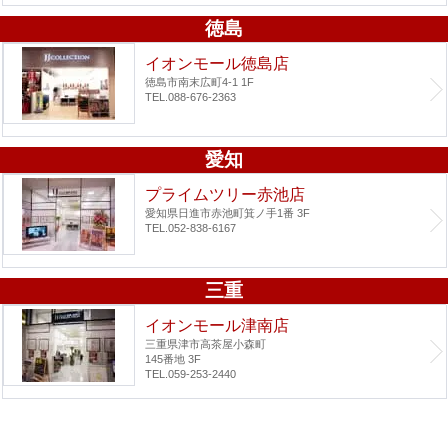
徳島
イオンモール徳島店
徳島市南末広町4-1 1F
TEL.088-676-2363
愛知
プライムツリー赤池店
愛知県日進市赤池町箕ノ手1番 3F
TEL.052-838-6167
三重
イオンモール津南店
三重県津市高茶屋小森町
145番地 3F
TEL.059-253-2440