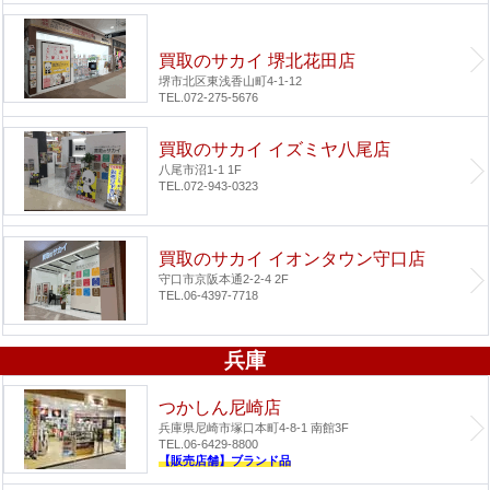
買取のサカイ 堺北花田店
堺市北区東浅香山町4-1-12
TEL.072-275-5676
買取のサカイ イズミヤ八尾店
八尾市沼1-1 1F
TEL.072-943-0323
買取のサカイ イオンタウン守口店
守口市京阪本通2-2-4 2F
TEL.06-4397-7718
兵庫
つかしん尼崎店
兵庫県尼崎市塚口本町4-8-1 南館3F
TEL.06-6429-8800
【販売店舗】ブランド品