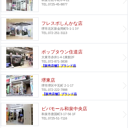
和泉市府中町8-4-22
TEL.0725-45-8877
フレスポしんかな店
堺市北区新金岡町5-1-1 3Ｆ
TEL.072-251-3113
ポップタウン住道店
大東市赤井1-4-1
東館2F
TEL.072-871-3838
【販売店舗】ブランド品
堺東店
堺市堺区中瓦町 2-1-17
TEL.072-222-7888
【販売店舗】ブランド品
ビバモール和泉中央店
和泉市唐国町3-17-56 1F
TEL.0725-51-7116