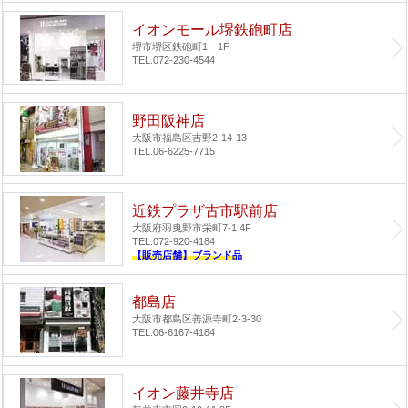
イオンモール堺鉄砲町店
堺市堺区鉄砲町1 1F
TEL.072-230-4544
野田阪神店
大阪市福島区吉野2-14-13
TEL.06-6225-7715
近鉄プラザ古市駅前店
大阪府羽曳野市栄町7-1 4F
TEL.072-920-4184
【販売店舗】ブランド品
都島店
大阪市都島区善源寺町2-3-30
TEL.06-6167-4184
イオン藤井寺店