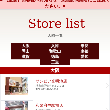
ださい。■
店舗一覧
大阪
兵庫
奈良
岡山
和歌山
京都
滋賀
徳島
愛知
三重
大阪
サンピア光明池店
堺市南区鴨谷台2-2-1 2F
TEL.072-294-1414
和泉府中駅前店