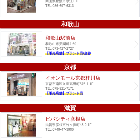
岡山県倉敷市水江1 1F
TEL.086-697-6313
和歌山
和歌山駅前店
和歌山市美園町4-69
TEL.073-427-2727
【販売店舗】ブランド品/金券
京都
イオンモール京都桂川店
京都市南区久世高田町376-1 1F
TEL.075-921-7171
【販売店舗】ブランド品
滋賀
ビバシティ彦根店
滋賀県彦根市竹ヶ鼻町43-2 1F
TEL.0749-47-3900