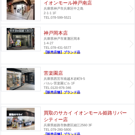
イオンモール神戸南店
兵庫県神戸市兵庫区中之島
2-1-1 1F
TEL.078-599-5521
神戸岡本店
兵庫県神戸市東灘区岡本
1-4-27
TEL.078-431-5577
【販売店舗】ブランド品
苦楽園店
兵庫県西宮市南越木岩町9-5
パルレ苦楽園ビル 1F
TEL.0120-876-346
【販売店舗】ブランド品
買取のサカイ イオンモール姫路リバー
シティー店
兵庫県姫路市飾磨区細江2560 3F
TEL.079-280-5800
【販売店舗】ブランド品