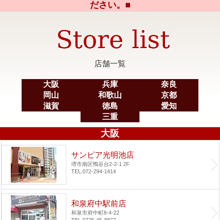
ださい。■
店舗一覧
大阪
兵庫
奈良
岡山
和歌山
京都
滋賀
徳島
愛知
三重
大阪
サンピア光明池店
堺市南区鴨谷台2-2-1 2F
TEL.072-294-1414
和泉府中駅前店
和泉市府中町8-4-22