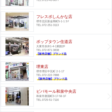
TEL.0725-45-8877
フレスポしんかな店
堺市北区新金岡町5-1-1 3Ｆ
TEL.072-251-3113
ポップタウン住道店
大東市赤井1-4-1
東館2F
TEL.072-871-3838
【販売店舗】ブランド品
堺東店
堺市堺区中瓦町 2-1-17
TEL.072-222-7888
【販売店舗】ブランド品
ビバモール和泉中央店
和泉市唐国町3-17-56 1F
TEL.0725-51-7116