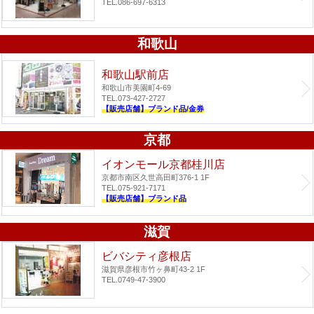
TEL.086-697-6313
和歌山
和歌山駅前店
和歌山市美園町4-69
TEL.073-427-2727
【販売店舗】ブランド品/金券
京都
イオンモール京都桂川店
京都市南区久世高田町376-1 1F
TEL.075-921-7171
【販売店舗】ブランド品
滋賀
ビバシティ彦根店
滋賀県彦根市竹ヶ鼻町43-2 1F
TEL.0749-47-3900