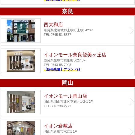
奈良
西大和店
奈良県北葛城郡上牧町上牧3423-1
TEL.0745-51-5577
イオンモール奈良登美ヶ丘店
奈良県生駒市鹿畑町3027 3F
TEL.0743-85-7008
【販売店舗】ブランド品
岡山
イオンモール岡山店
岡山県岡山市北区下石井1-2-1 2F
TEL.086-238-2772
イオン倉敷店
岡山県倉敷市水江1 1F