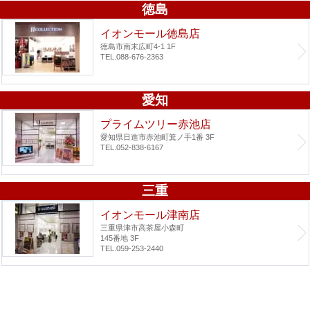
徳島
イオンモール徳島店
徳島市南末広町4-1 1F
TEL.088-676-2363
愛知
プライムツリー赤池店
愛知県日進市赤池町箕ノ手1番 3F
TEL.052-838-6167
三重
イオンモール津南店
三重県津市高茶屋小森町
145番地 3F
TEL.059-253-2440