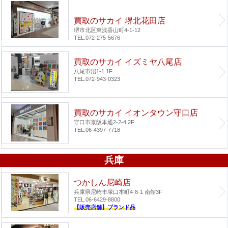
買取のサカイ 堺北花田店
堺市北区東浅香山町4-1-12
TEL.072-275-5676
買取のサカイ イズミヤ八尾店
八尾市沼1-1 1F
TEL.072-943-0323
買取のサカイ イオンタウン守口店
守口市京阪本通2-2-4 2F
TEL.06-4397-7718
兵庫
つかしん尼崎店
兵庫県尼崎市塚口本町4-8-1 南館3F
TEL.06-6429-8800
【販売店舗】ブランド品