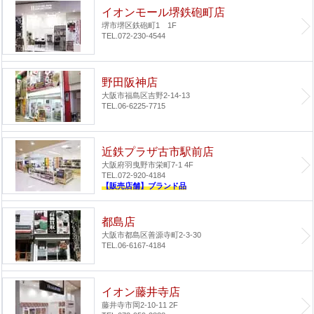
イオンモール堺鉄砲町店
堺市堺区鉄砲町1 1F
TEL.072-230-4544
野田阪神店
大阪市福島区吉野2-14-13
TEL.06-6225-7715
近鉄プラザ古市駅前店
大阪府羽曳野市栄町7-1 4F
TEL.072-920-4184
【販売店舗】ブランド品
都島店
大阪市都島区善源寺町2-3-30
TEL.06-6167-4184
イオン藤井寺店
藤井寺市岡2-10-11 2F