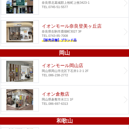
奈良県北葛城郡上牧町上牧3423-1
TEL.0745-51-5577
イオンモール奈良登美ヶ丘店
奈良県生駒市鹿畑町3027 3F
TEL.0743-85-7008
【販売店舗】ブランド品
岡山
イオンモール岡山店
岡山県岡山市北区下石井1-2-1 2F
TEL.086-238-2772
イオン倉敷店
岡山県倉敷市水江1 1F
TEL.086-697-6313
和歌山