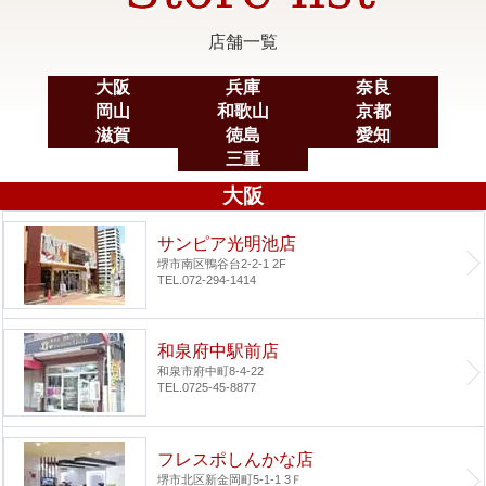
店舗一覧
大阪
兵庫
奈良
岡山
和歌山
京都
滋賀
徳島
愛知
三重
大阪
サンピア光明池店
堺市南区鴨谷台2-2-1 2F
TEL.072-294-1414
和泉府中駅前店
和泉市府中町8-4-22
TEL.0725-45-8877
フレスポしんかな店
堺市北区新金岡町5-1-1 3Ｆ