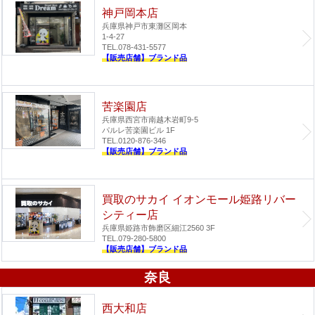
神戸岡本店
兵庫県神戸市東灘区岡本
1-4-27
TEL.078-431-5577
【販売店舗】ブランド品
苦楽園店
兵庫県西宮市南越木岩町9-5
パルレ苦楽園ビル 1F
TEL.0120-876-346
【販売店舗】ブランド品
買取のサカイ イオンモール姫路リバー
シティー店
兵庫県姫路市飾磨区細江2560 3F
TEL.079-280-5800
【販売店舗】ブランド品
奈良
西大和店