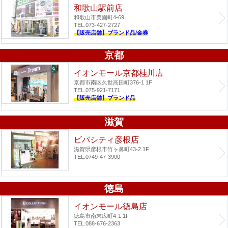
和歌山駅前店
和歌山市美園町4-69
TEL.073-427-2727
【販売店舗】ブランド品/金券
京都
イオンモール京都桂川店
京都市南区久世高田町376-1 1F
TEL.075-921-7171
【販売店舗】ブランド品
滋賀
ビバシティ彦根店
滋賀県彦根市竹ヶ鼻町43-2 1F
TEL.0749-47-3900
徳島
イオンモール徳島店
徳島市南末広町4-1 1F
TEL.088-676-2363