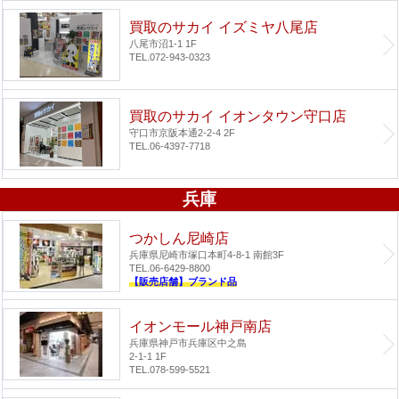
買取のサカイ イズミヤ八尾店
八尾市沼1-1 1F
TEL.072-943-0323
買取のサカイ イオンタウン守口店
守口市京阪本通2-2-4 2F
TEL.06-4397-7718
兵庫
つかしん尼崎店
兵庫県尼崎市塚口本町4-8-1 南館3F
TEL.06-6429-8800
【販売店舗】ブランド品
イオンモール神戸南店
兵庫県神戸市兵庫区中之島
2-1-1 1F
TEL.078-599-5521