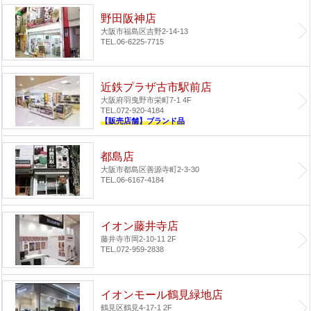
野田阪神店
大阪市福島区吉野2-14-13
TEL.06-6225-7715
近鉄プラザ古市駅前店
大阪府羽曳野市栄町7-1 4F
TEL.072-920-4184
【販売店舗】ブランド品
都島店
大阪市都島区善源寺町2-3-30
TEL.06-6167-4184
イオン藤井寺店
藤井寺市岡2-10-11 2F
TEL.072-959-2838
イオンモール鶴見緑地店
鶴見区鶴見4-17-1 2F