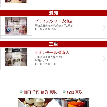
愛知
プライムツリー赤池店
愛知県日進市赤池町箕ノ手1番 3F
TEL.052-838-6167
三重
イオンモール津南店
三重県津市高茶屋小森町
145番地 3F
TEL.059-253-2440