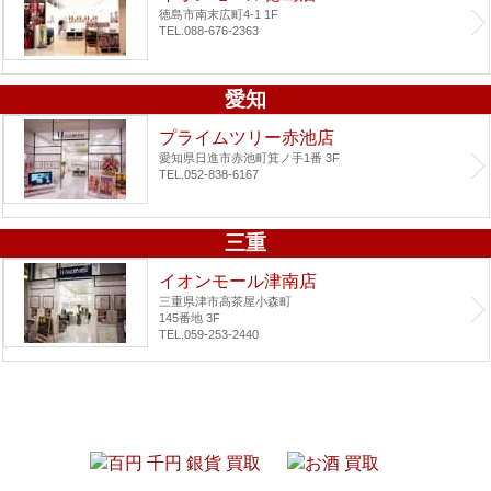
徳島市南末広町4-1 1F
TEL.088-676-2363
愛知
プライムツリー赤池店
愛知県日進市赤池町箕ノ手1番 3F
TEL.052-838-6167
三重
イオンモール津南店
三重県津市高茶屋小森町
145番地 3F
TEL.059-253-2440