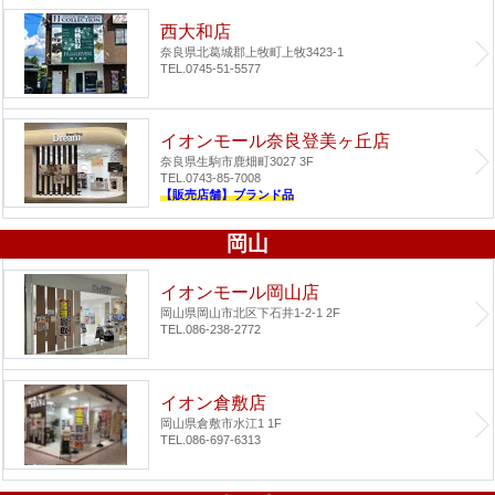
西大和店
奈良県北葛城郡上牧町上牧3423-1
TEL.0745-51-5577
イオンモール奈良登美ヶ丘店
奈良県生駒市鹿畑町3027 3F
TEL.0743-85-7008
【販売店舗】ブランド品
岡山
イオンモール岡山店
岡山県岡山市北区下石井1-2-1 2F
TEL.086-238-2772
イオン倉敷店
岡山県倉敷市水江1 1F
TEL.086-697-6313