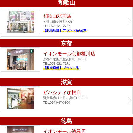
和歌山
和歌山駅前店
和歌山市美園町4-69
TEL.073-427-2727
【販売店舗】ブランド品/金券
京都
イオンモール京都桂川店
京都市南区久世高田町376-1 1F
TEL.075-921-7171
【販売店舗】ブランド品
滋賀
ビバシティ彦根店
滋賀県彦根市竹ヶ鼻町43-2 1F
TEL.0749-47-3900
徳島
イオンモール徳島店