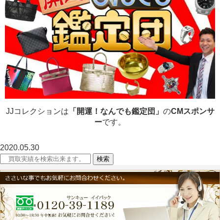
JJコレクションは
「開運！なんでも鑑定団」
の
CMスポンサ
ー
です。
2020.05.30