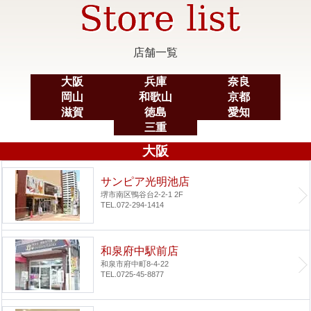
店舗一覧
大阪
兵庫
奈良
岡山
和歌山
京都
滋賀
徳島
愛知
三重
大阪
サンピア光明池店
堺市南区鴨谷台2-2-1 2F
TEL.072-294-1414
和泉府中駅前店
和泉市府中町8-4-22
TEL.0725-45-8877