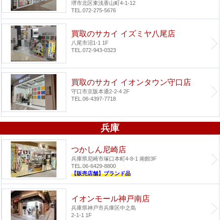
堺市北区東浅香山町4-1-12
TEL.072-275-5676
買取のサカイ イズミヤ八尾店
八尾市沼1-1 1F
TEL.072-943-0323
買取のサカイ イオンタウン守口店
守口市京阪本通2-2-4 2F
TEL.06-4397-7718
兵庫
つかしん尼崎店
兵庫県尼崎市塚口本町4-8-1 南館3F
TEL.06-6429-8800
【販売店舗】ブランド品
イオンモール神戸南店
兵庫県神戸市兵庫区中之島
2-1-1 1F