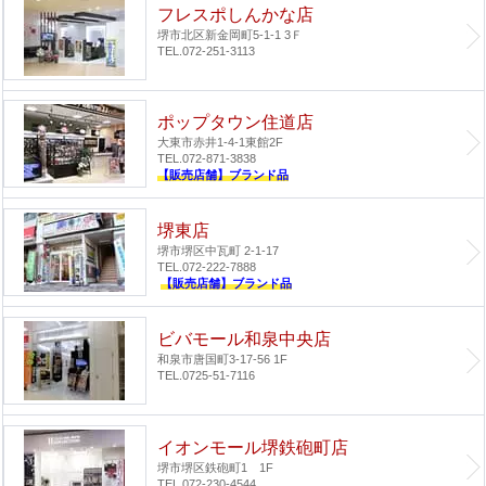
フレスポしんかな店
堺市北区新金岡町5-1-1 3Ｆ
TEL.072-251-3113
ポップタウン住道店
大東市赤井1-4-1
東館2F
TEL.072-871-3838
【販売店舗】ブランド品
堺東店
堺市堺区中瓦町 2-1-17
TEL.072-222-7888
【販売店舗】ブランド品
ビバモール和泉中央店
和泉市唐国町3-17-56 1F
TEL.0725-51-7116
イオンモール堺鉄砲町店
堺市堺区鉄砲町1 1F
TEL.072-230-4544