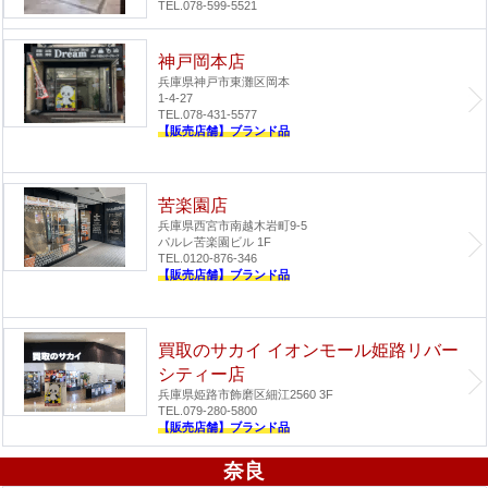
TEL.078-599-5521
神戸岡本店
兵庫県神戸市東灘区岡本
1-4-27
TEL.078-431-5577
【販売店舗】ブランド品
苦楽園店
兵庫県西宮市南越木岩町9-5
パルレ苦楽園ビル 1F
TEL.0120-876-346
【販売店舗】ブランド品
買取のサカイ イオンモール姫路リバー
シティー店
兵庫県姫路市飾磨区細江2560 3F
TEL.079-280-5800
【販売店舗】ブランド品
奈良