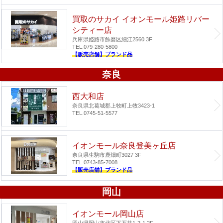
買取のサカイ イオンモール姫路リバー
シティー店
兵庫県姫路市飾磨区細江2560 3F
TEL.079-280-5800
【販売店舗】ブランド品
奈良
西大和店
奈良県北葛城郡上牧町上牧3423-1
TEL.0745-51-5577
イオンモール奈良登美ヶ丘店
奈良県生駒市鹿畑町3027 3F
TEL.0743-85-7008
【販売店舗】ブランド品
岡山
イオンモール岡山店