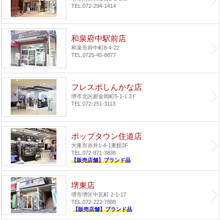
TEL.072-294-1414
和泉府中駅前店
和泉市府中町8-4-22
TEL.0725-45-8877
フレスポしんかな店
堺市北区新金岡町5-1-1 3Ｆ
TEL.072-251-3113
ポップタウン住道店
大東市赤井1-4-1
東館2F
TEL.072-871-3838
【販売店舗】ブランド品
堺東店
堺市堺区中瓦町 2-1-17
TEL.072-222-7888
【販売店舗】ブランド品