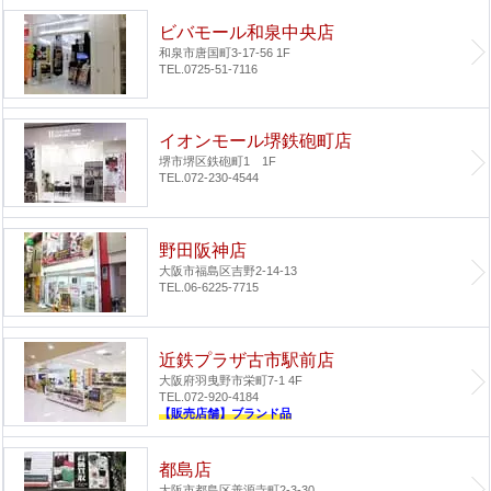
ビバモール和泉中央店
和泉市唐国町3-17-56 1F
TEL.0725-51-7116
イオンモール堺鉄砲町店
堺市堺区鉄砲町1 1F
TEL.072-230-4544
野田阪神店
大阪市福島区吉野2-14-13
TEL.06-6225-7715
近鉄プラザ古市駅前店
大阪府羽曳野市栄町7-1 4F
TEL.072-920-4184
【販売店舗】ブランド品
都島店
大阪市都島区善源寺町2-3-30