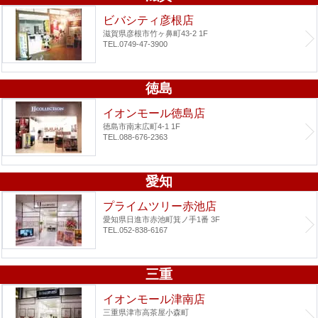
ビバシティ彦根店
滋賀県彦根市竹ヶ鼻町43-2 1F
TEL.0749-47-3900
徳島
イオンモール徳島店
徳島市南末広町4-1 1F
TEL.088-676-2363
愛知
プライムツリー赤池店
愛知県日進市赤池町箕ノ手1番 3F
TEL.052-838-6167
三重
イオンモール津南店
三重県津市高茶屋小森町