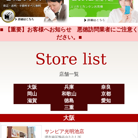
■ 【重要】お客様へお知らせ 悪徳訪問業者にご注意く
ださい。■
店舗一覧
大阪
兵庫
奈良
岡山
和歌山
京都
滋賀
徳島
愛知
三重
大阪
サンピア光明池店
堺市南区鴨谷台2-2-1 2F