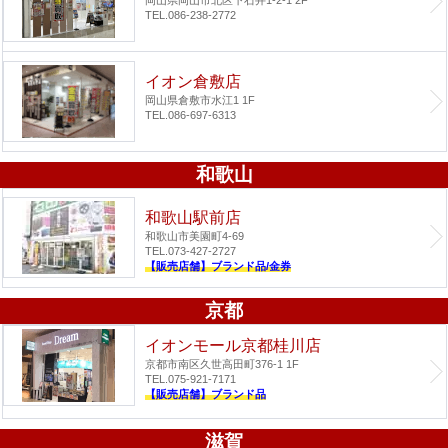
岡山県岡山市北区下石井1-2-1 2F
TEL.086-238-2772
イオン倉敷店
岡山県倉敷市水江1 1F
TEL.086-697-6313
和歌山
和歌山駅前店
和歌山市美園町4-69
TEL.073-427-2727
【販売店舗】ブランド品/金券
京都
イオンモール京都桂川店
京都市南区久世高田町376-1 1F
TEL.075-921-7171
【販売店舗】ブランド品
滋賀