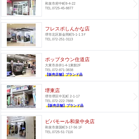
和泉市府中町8-4-22
TEL.0725-45-8877
フレスポしんかな店
堺市北区新金岡町5-1-1 3Ｆ
TEL.072-251-3113
ポップタウン住道店
大東市赤井1-4-1
東館2F
TEL.072-871-3838
【販売店舗】ブランド品
堺東店
堺市堺区中瓦町 2-1-17
TEL.072-222-7888
【販売店舗】ブランド品
ビバモール和泉中央店
和泉市唐国町3-17-56 1F
TEL.0725-51-7116