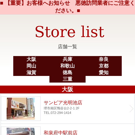
■ 【重要】お客様へお知らせ 悪徳訪問業者にご注意く
ださい。■
店舗一覧
大阪
兵庫
奈良
岡山
和歌山
京都
滋賀
徳島
愛知
三重
大阪
サンピア光明池店
堺市南区鴨谷台2-2-1 2F
TEL.072-294-1414
和泉府中駅前店