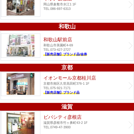
岡山県倉敷市水江1 1F
TEL.086-697-6313
和歌山
和歌山駅前店
和歌山市美園町4-69
TEL.073-427-2727
【販売店舗】ブランド品/金券
京都
イオンモール京都桂川店
京都市南区久世高田町376-1 1F
TEL.075-921-7171
【販売店舗】ブランド品
滋賀
ビバシティ彦根店
滋賀県彦根市竹ヶ鼻町43-2 1F
TEL.0749-47-3900