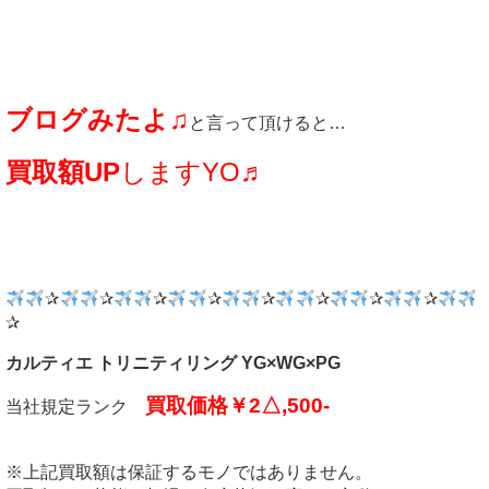
ブログみたよ♫
と言って頂けると…
買取額UP
しますYO♬
✰
✰
✰
✰
✰
✰
✰
✰
✰
カルティエ トリニティリング YG×WG×PG
買取価格￥2△,500-
当社規定ランク
※上記買取額は保証するモノではありません。