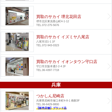
買取のサカイ 堺北花田店
堺市北区東浅香山町4-1-12
TEL.072-275-5676
買取のサカイ イズミヤ八尾店
八尾市沼1-1 1F
TEL.072-943-0323
買取のサカイ イオンタウン守口店
守口市京阪本通2-2-4 2F
TEL.06-4397-7718
兵庫
つかしん尼崎店
兵庫県尼崎市塚口本町4-8-1 南館3F
TEL.06-6429-8800
【販売店舗】ブランド品