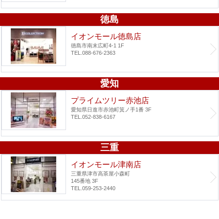
徳島
イオンモール徳島店
徳島市南末広町4-1 1F
TEL.088-676-2363
愛知
プライムツリー赤池店
愛知県日進市赤池町箕ノ手1番 3F
TEL.052-838-6167
三重
イオンモール津南店
三重県津市高茶屋小森町
145番地 3F
TEL.059-253-2440