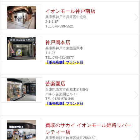
イオンモール神戸南店
兵庫県神戸市兵庫区中之島
2-1-1 1F
TEL.078-599-5521
神戸岡本店
兵庫県神戸市東灘区岡本
1-4-27
TEL.078-431-5577
【販売店舗】ブランド品
苦楽園店
兵庫県西宮市南越木岩町9-5
パルレ苦楽園ビル 1F
TEL.0120-876-346
【販売店舗】ブランド品
買取のサカイ イオンモール姫路リバー
シティー店
兵庫県姫路市飾磨区細江2560 3F