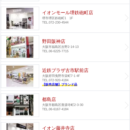
イオンモール堺鉄砲町店
堺市堺区鉄砲町1 1F
TEL.072-230-4544
野田阪神店
大阪市福島区吉野2-14-13
TEL.06-6225-7715
近鉄プラザ古市駅前店
大阪府羽曳野市栄町7-1 4F
TEL.072-920-4184
【販売店舗】ブランド品
都島店
大阪市都島区善源寺町2-3-30
TEL.06-6167-4184
イオン藤井寺店