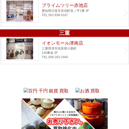
プライムツリー赤池店
愛知県日進市赤池町箕ノ手1番 3F
TEL.052-838-6167
三重
イオンモール津南店
三重県津市高茶屋小森町
145番地 3F
TEL.059-253-2440