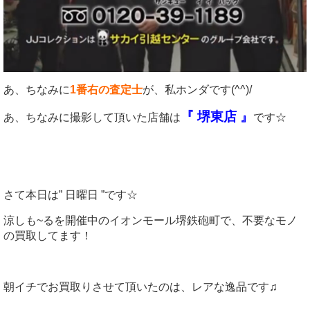
あ、ちなみに
1番右の査定士
が、私ホンダです(^^)/
『 堺東店 』
あ、ちなみに撮影して頂いた店舗は
です☆
さて本日は” 日曜日 ”です☆
涼しも~るを開催中のイオンモール堺鉄砲町で、不要なモノ
の買取してます！
朝イチでお買取りさせて頂いたのは、レアな逸品です♫