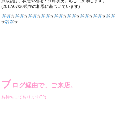
買取額は、状態や相場・在庫状況に応じて変動します。
(2017/07/30現在の相場に基づいています)
✰
✰
✰
✰
✰
✰
✰
✰
✰
✰
ブ
ログ経由で、ご来店。
お待ちしております(^^)