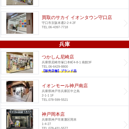
買取のサカイ イオンタウン守口店
守口市京阪本通2-2-4 2F
TEL.06-4397-7718
兵庫
つかしん尼崎店
兵庫県尼崎市塚口本町4-8-1 南館3F
TEL.06-6429-8800
【販売店舗】ブランド品
イオンモール神戸南店
兵庫県神戸市兵庫区中之島
2-1-1 1F
TEL.078-599-5521
神戸岡本店
兵庫県神戸市東灘区岡本
1-4-27
TEL.078-431-5577