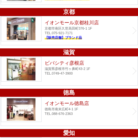
京都
イオンモール京都桂川店
京都市南区久世高田町376-1 1F
TEL.075-921-7171
【販売店舗】ブランド品
滋賀
ビバシティ彦根店
滋賀県彦根市竹ヶ鼻町43-2 1F
TEL.0749-47-3900
徳島
イオンモール徳島店
徳島市南末広町4-1 1F
TEL.088-676-2363
愛知