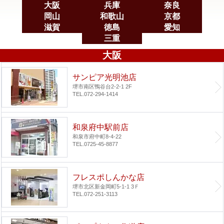
大阪
兵庫
奈良
岡山
和歌山
京都
滋賀
徳島
愛知
三重
大阪
サンピア光明池店
堺市南区鴨谷台2-2-1 2F
TEL.072-294-1414
和泉府中駅前店
和泉市府中町8-4-22
TEL.0725-45-8877
フレスポしんかな店
堺市北区新金岡町5-1-1 3Ｆ
TEL.072-251-3113