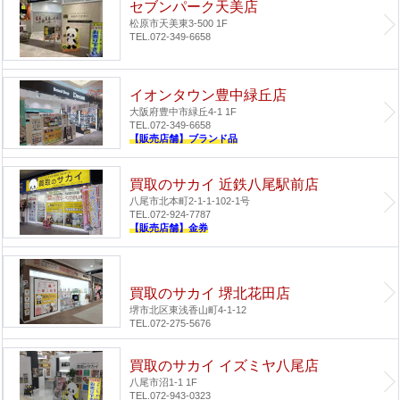
セブンパーク天美店
松原市天美東3-500 1F
TEL.072-349-6658
イオンタウン豊中緑丘店
大阪府豊中市緑丘4-1 1F
TEL.072-349-6658
【販売店舗】ブランド品
買取のサカイ 近鉄八尾駅前店
八尾市北本町2-1-1-102-1号
TEL.072-924-7787
【販売店舗】金券
買取のサカイ 堺北花田店
堺市北区東浅香山町4-1-12
TEL.072-275-5676
買取のサカイ イズミヤ八尾店
八尾市沼1-1 1F
TEL.072-943-0323