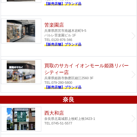
【販売店舗】ブランド品
苦楽園店
兵庫県西宮市南越木岩町9-5
パルレ苦楽園ビル 1F
TEL.0120-876-346
【販売店舗】ブランド品
買取のサカイ イオンモール姫路リバー
シティー店
兵庫県姫路市飾磨区細江2560 3F
TEL.079-280-5800
【販売店舗】ブランド品
奈良
西大和店
奈良県北葛城郡上牧町上牧3423-1
TEL.0745-51-5577