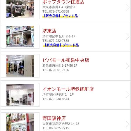
ポップタウン住道店
大東市赤井1-4-1
東館2F
TEL.072-871-3838
【販売店舗】ブランド品
堺東店
堺市堺区中瓦町 2-1-17
TEL.072-222-7888
【販売店舗】ブランド品
ビバモール和泉中央店
和泉市唐国町3-17-56 1F
TEL.0725-51-7116
イオンモール堺鉄砲町店
堺市堺区鉄砲町1 1F
TEL.072-230-4544
野田阪神店
大阪市福島区吉野2-14-13
TEL.06-6225-7715