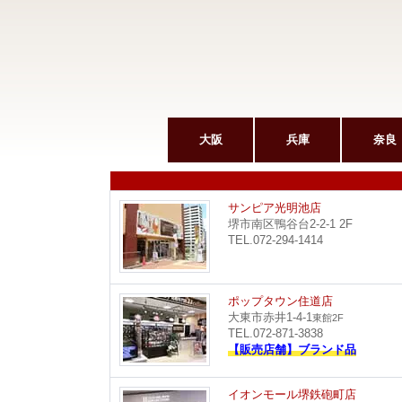
大阪
兵庫
奈良
サンピア光明池店
堺市南区鴨谷台2-2-1 2F
TEL.072-294-1414
ポップタウン住道店
大東市赤井1-4-1
東館2F
TEL.072-871-3838
【販売店舗】ブランド品
イオンモール堺鉄砲町店