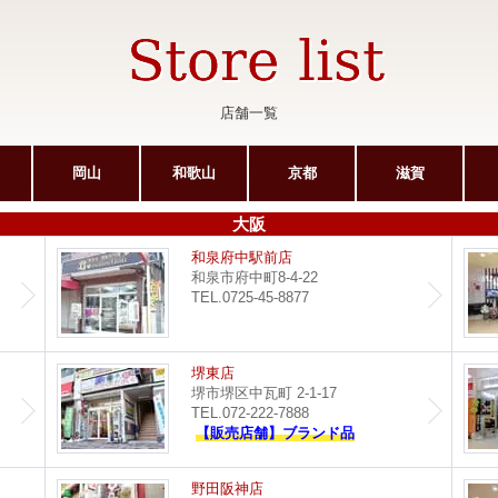
店舗一覧
岡山
和歌山
京都
滋賀
大阪
サンピア光明池店
和泉府中駅前店
和泉市府中町8-4-22
TEL.0725-45-8877
ポップタウン住道店
堺東店
堺市堺区中瓦町 2-1-17
TEL.072-222-7888
【販売店舗】ブランド品
イオンモール堺鉄砲町店
野田阪神店