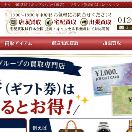
ョナル N61215【ポップタウン住道店】｜ブランド買取のJJコレクション