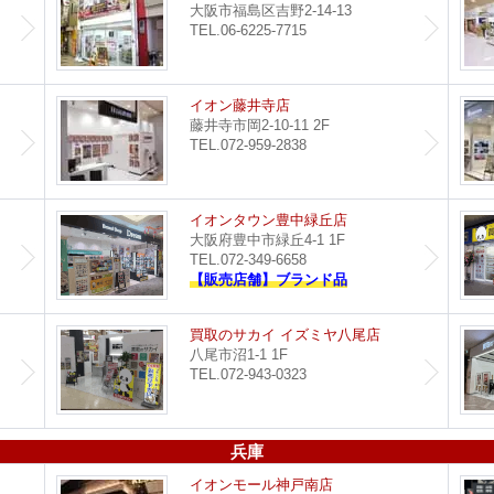
大阪市福島区吉野2-14-13
TEL.06-6225-7715
都島店
イオン藤井寺店
藤井寺市岡2-10-11 2F
TEL.072-959-2838
セブンパーク天美店
イオンタウン豊中緑丘店
大阪府豊中市緑丘4-1 1F
TEL.072-349-6658
【販売店舗】ブランド品
買取のサカイ 堺北花田店
買取のサカイ イズミヤ八尾店
八尾市沼1-1 1F
TEL.072-943-0323
兵庫
つかしん尼崎店
イオンモール神戸南店