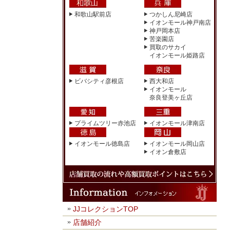
和歌山駅前店
つかしん尼崎店
イオンモール神戸南店
神戸岡本店
苦楽園店
買取のサカイ
イオンモール姫路店
ビバシティ彦根店
西大和店
イオンモール
奈良登美ヶ丘店
プライムツリー赤池店
イオンモール津南店
イオンモール徳島店
イオンモール岡山店
イオン倉敷店
JJコレクションTOP
店舗紹介