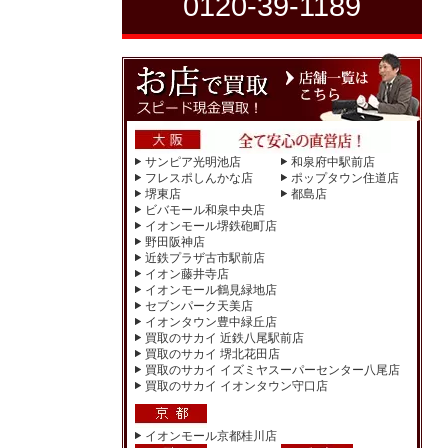
0120-39-1189
サンピア光明池店
和泉府中駅前店
フレスポしんかな店
ポップタウン住道店
堺東店
都島店
ビバモール和泉中央店
イオンモール堺鉄砲町店
野田阪神店
近鉄プラザ古市駅前店
イオン藤井寺店
イオンモール鶴見緑地店
セブンパーク天美店
イオンタウン豊中緑丘店
買取のサカイ 近鉄八尾駅前店
買取のサカイ 堺北花田店
買取のサカイ イズミヤスーパーセンター八尾店
買取のサカイ イオンタウン守口店
イオンモール京都桂川店