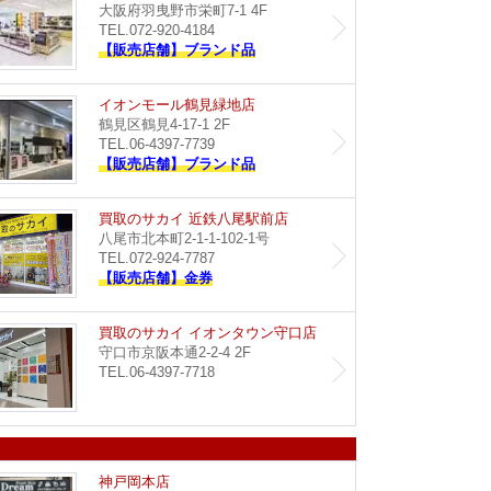
大阪府羽曳野市栄町7-1 4F
TEL.072-920-4184
【販売店舗】ブランド品
イオン藤井寺店
イオン
イオンモール鶴見緑地店
鶴見区鶴見4-17-1 2F
TEL.06-4397-7739
【販売店舗】ブランド品
Dream イオンタウン豊中緑丘店
買取のサ
買取のサカイ 近鉄八尾駅前店
八尾市北本町2-1-1-102-1号
TEL.072-924-7787
【販売店舗】金券
買取のサカイ イズミヤ八尾店
買取のサ
買取のサカイ イオンタウン守口店
守口市京阪本通2-2-4 2F
TEL.06-4397-7718
イオンモール神戸南店
Dream
神戸岡本店