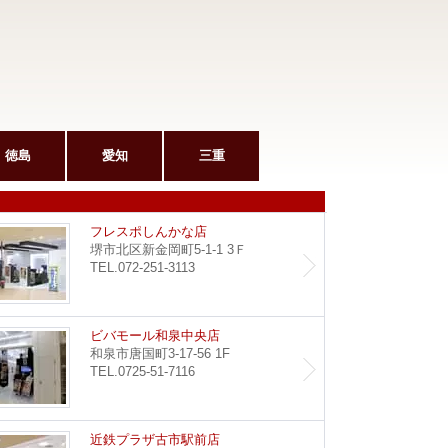
徳島
愛知
三重
和泉府中駅前店
フレス
フレスポしんかな店
堺市北区新金岡町5-1-1 3Ｆ
TEL.072-251-3113
堺東店
ビバモ
ビバモール和泉中央店
和泉市唐国町3-17-56 1F
TEL.0725-51-7116
野田阪神店
近鉄プ
近鉄プラザ古市駅前店