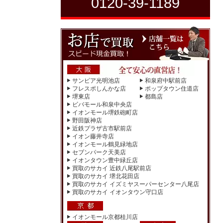
0120-39-1189
サンピア光明池店
和泉府中駅前店
フレスポしんかな店
ポップタウン住道店
堺東店
都島店
ビバモール和泉中央店
イオンモール堺鉄砲町店
野田阪神店
近鉄プラザ古市駅前店
イオン藤井寺店
イオンモール鶴見緑地店
セブンパーク天美店
イオンタウン豊中緑丘店
買取のサカイ 近鉄八尾駅前店
買取のサカイ 堺北花田店
買取のサカイ イズミヤスーパーセンター八尾店
買取のサカイ イオンタウン守口店
イオンモール京都桂川店