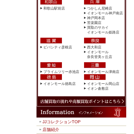
和歌山駅前店
つかしん尼崎店
イオンモール神戸南店
神戸岡本店
苦楽園店
買取のサカイ
イオンモール姫路店
ビバシティ彦根店
西大和店
イオンモール
奈良登美ヶ丘店
プライムツリー赤池店
イオンモール津南店
イオンモール徳島店
イオンモール岡山店
イオン倉敷店
JJコレクションTOP
店舗紹介