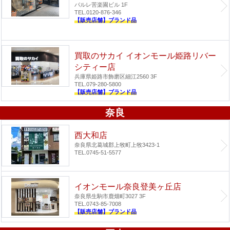
パルレ苦楽園ビル 1F
TEL.0120-876-346
【販売店舗】ブランド品
買取のサカイ イオンモール姫路リバー
シティー店
兵庫県姫路市飾磨区細江2560 3F
TEL.079-280-5800
【販売店舗】ブランド品
奈良
西大和店
奈良県北葛城郡上牧町上牧3423-1
TEL.0745-51-5577
イオンモール奈良登美ヶ丘店
奈良県生駒市鹿畑町3027 3F
TEL.0743-85-7008
【販売店舗】ブランド品