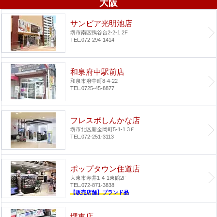
大阪
サンピア光明池店
堺市南区鴨谷台2-2-1 2F
TEL.072-294-1414
和泉府中駅前店
和泉市府中町8-4-22
TEL.0725-45-8877
フレスポしんかな店
堺市北区新金岡町5-1-1 3Ｆ
TEL.072-251-3113
ポップタウン住道店
大東市赤井1-4-1
東館2F
TEL.072-871-3838
【販売店舗】ブランド品
堺東店