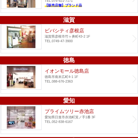
TEL.075-921-7171
【販売店舗】ブランド品
滋賀
ビバシティ彦根店
滋賀県彦根市竹ヶ鼻町43-2 1F
TEL.0749-47-3900
徳島
イオンモール徳島店
徳島市南末広町4-1 1F
TEL.088-676-2363
愛知
プライムツリー赤池店
愛知県日進市赤池町箕ノ手1番 3F
TEL.052-838-6167