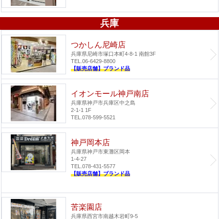
兵庫
つかしん尼崎店
兵庫県尼崎市塚口本町4-8-1 南館3F
TEL.06-6429-8800
【販売店舗】ブランド品
イオンモール神戸南店
兵庫県神戸市兵庫区中之島
2-1-1 1F
TEL.078-599-5521
神戸岡本店
兵庫県神戸市東灘区岡本
1-4-27
TEL.078-431-5577
【販売店舗】ブランド品
苦楽園店
兵庫県西宮市南越木岩町9-5