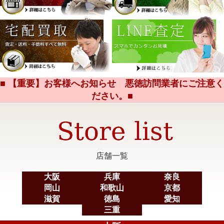
■ 【重要】お客様へお知らせ 悪徳訪問業者にご注意く
ださい。■
店舗一覧
大阪
兵庫
奈良
岡山
和歌山
京都
滋賀
徳島
愛知
三重