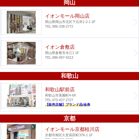
岡山
イオンモール岡山店
岡山県岡山市北区下石井1-2-1 2F
TEL.086-238-2772
イオン倉敷店
岡山県倉敷市水江1 1F
TEL.086-697-6313
和歌山
和歌山駅前店
和歌山市美園町4-69
TEL.073-427-2727
【販売店舗】ブランド品/金券
京都
イオンモール京都桂川店
京都市南区久世高田町376-1 1F