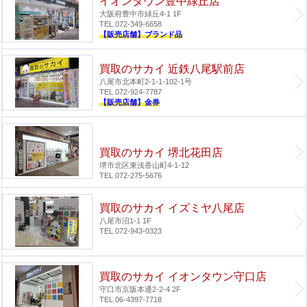
イオンタウン豊中緑丘店
大阪府豊中市緑丘4-1 1F
TEL.072-349-6658
【販売店舗】ブランド品
買取のサカイ 近鉄八尾駅前店
八尾市北本町2-1-1-102-1号
TEL.072-924-7787
【販売店舗】金券
買取のサカイ 堺北花田店
堺市北区東浅香山町4-1-12
TEL.072-275-5676
買取のサカイ イズミヤ八尾店
八尾市沼1-1 1F
TEL.072-943-0323
買取のサカイ イオンタウン守口店
守口市京阪本通2-2-4 2F
TEL.06-4397-7718