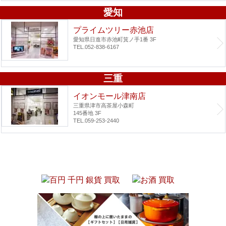
愛知
プライムツリー赤池店
愛知県日進市赤池町箕ノ手1番 3F
TEL.052-838-6167
三重
イオンモール津南店
三重県津市高茶屋小森町
145番地 3F
TEL.059-253-2440