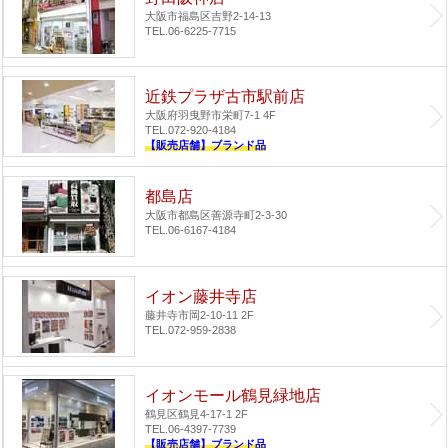
大阪市福島区吉野2-14-13
TEL.06-6225-7715
近鉄プラザ古市駅前店
大阪府羽曳野市栄町7-1 4F
TEL.072-920-4184
【販売店舗】ブランド品
都島店
大阪市都島区善源寺町2-3-30
TEL.06-6167-4184
イオン藤井寺店
藤井寺市岡2-10-11 2F
TEL.072-959-2838
イオンモール鶴見緑地店
鶴見区鶴見4-17-1 2F
TEL.06-4397-7739
【販売店舗】ブランド品