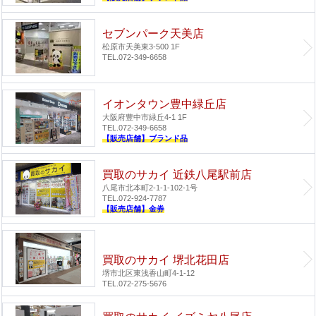
セブンパーク天美店
松原市天美東3-500 1F
TEL.072-349-6658
イオンタウン豊中緑丘店
大阪府豊中市緑丘4-1 1F
TEL.072-349-6658
【販売店舗】ブランド品
買取のサカイ 近鉄八尾駅前店
八尾市北本町2-1-1-102-1号
TEL.072-924-7787
【販売店舗】金券
買取のサカイ 堺北花田店
堺市北区東浅香山町4-1-12
TEL.072-275-5676