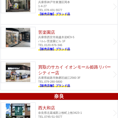
兵庫県神戸市東灘区岡本
1-4-27
TEL.078-431-5577
【販売店舗】ブランド品
苦楽園店
兵庫県西宮市南越木岩町9-5
パルレ苦楽園ビル 1F
TEL.0120-876-346
【販売店舗】ブランド品
買取のサカイ イオンモール姫路リバー
シティー店
兵庫県姫路市飾磨区細江2560 3F
TEL.079-280-5800
【販売店舗】ブランド品
奈良
西大和店
奈良県北葛城郡上牧町上牧3423-1
TEL.0745-51-5577