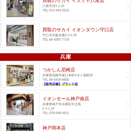
買取のサカイ イズミヤ八尾店
八尾市沼1-1 1F
TEL.072-943-0323
買取のサカイ イオンタウン守口店
守口市京阪本通2-2-4 2F
TEL.06-4397-7718
兵庫
つかしん尼崎店
兵庫県尼崎市塚口本町4-8-1 南館3F
TEL.06-6429-8800
【販売店舗】ブランド品
イオンモール神戸南店
兵庫県神戸市兵庫区中之島
2-1-1 1F
TEL.078-599-5521
神戸岡本店