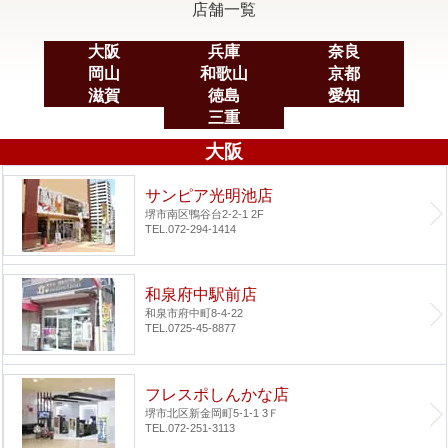
店舗一覧
大阪
兵庫
奈良
岡山
和歌山
京都
滋賀
徳島
愛知
三重
大阪
サンピア光明池店
堺市南区鴨谷台2-2-1 2F
TEL.072-294-1414
和泉府中駅前店
和泉市府中町8-4-22
TEL.0725-45-8877
フレスポしんかな店
堺市北区新金岡町5-1-1 3Ｆ
TEL.072-251-3113