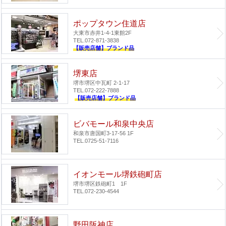
ポップタウン住道店
大東市赤井1-4-1
東館2F
TEL.072-871-3838
【販売店舗】ブランド品
堺東店
堺市堺区中瓦町 2-1-17
TEL.072-222-7888
【販売店舗】ブランド品
ビバモール和泉中央店
和泉市唐国町3-17-56 1F
TEL.0725-51-7116
イオンモール堺鉄砲町店
堺市堺区鉄砲町1 1F
TEL.072-230-4544
野田阪神店