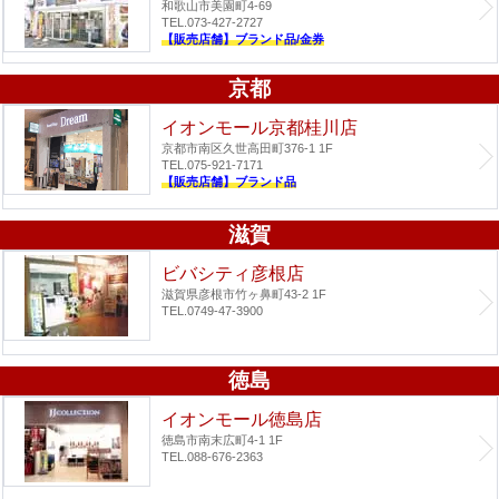
和歌山市美園町4-69
TEL.073-427-2727
【販売店舗】ブランド品/金券
京都
イオンモール京都桂川店
京都市南区久世高田町376-1 1F
TEL.075-921-7171
【販売店舗】ブランド品
滋賀
ビバシティ彦根店
滋賀県彦根市竹ヶ鼻町43-2 1F
TEL.0749-47-3900
徳島
イオンモール徳島店
徳島市南末広町4-1 1F
TEL.088-676-2363