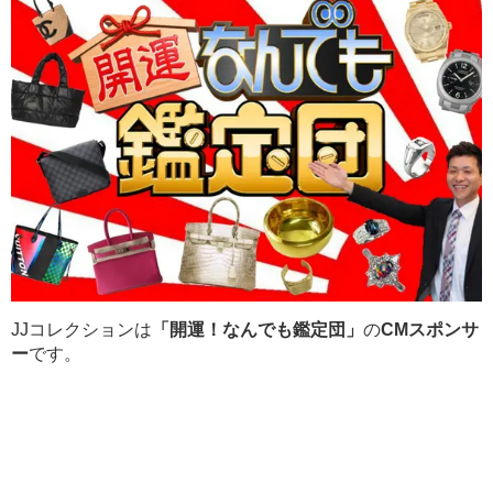
JJコレクションは
「開運！なんでも鑑定団」
の
CMスポンサ
ー
です。