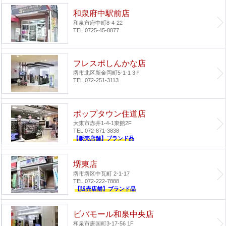
和泉府中駅前店
和泉市府中町8-4-22
TEL.0725-45-8877
フレスポしんかな店
堺市北区新金岡町5-1-1 3Ｆ
TEL.072-251-3113
ポップタウン住道店
大東市赤井1-4-1
東館2F
TEL.072-871-3838
【販売店舗】ブランド品
堺東店
堺市堺区中瓦町 2-1-17
TEL.072-222-7888
【販売店舗】ブランド品
ビバモール和泉中央店
和泉市唐国町3-17-56 1F