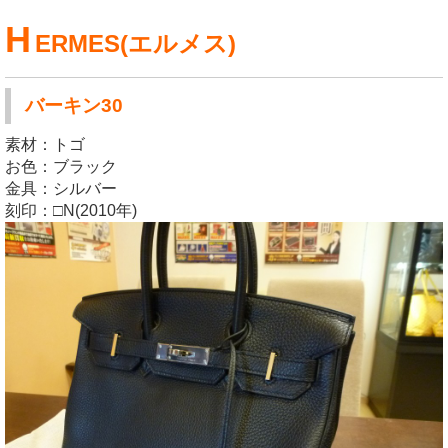
H
ERMES(エルメス)
バーキン30
素材：トゴ
お色：ブラック
金具：シルバー
刻印：□N(2010年)