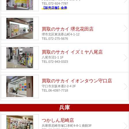
TEL.072-924-7787
【販売店舗】金券
買取のサカイ 堺北花田店
堺市北区東浅香山町4-1-12
TEL.072-275-5676
買取のサカイ イズミヤ八尾店
八尾市沼1-1 1F
TEL.072-943-0323
買取のサカイ イオンタウン守口店
守口市京阪本通2-2-4 2F
TEL.06-4397-7718
兵庫
つかしん尼崎店
兵庫県尼崎市塚口本町4-8-1 南館3F