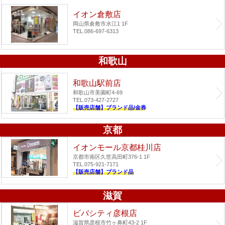
イオン倉敷店
岡山県倉敷市水江1 1F
TEL.086-697-6313
和歌山
和歌山駅前店
和歌山市美園町4-69
TEL.073-427-2727
【販売店舗】ブランド品/金券
京都
イオンモール京都桂川店
京都市南区久世高田町376-1 1F
TEL.075-921-7171
【販売店舗】ブランド品
滋賀
ビバシティ彦根店
滋賀県彦根市竹ヶ鼻町43-2 1F