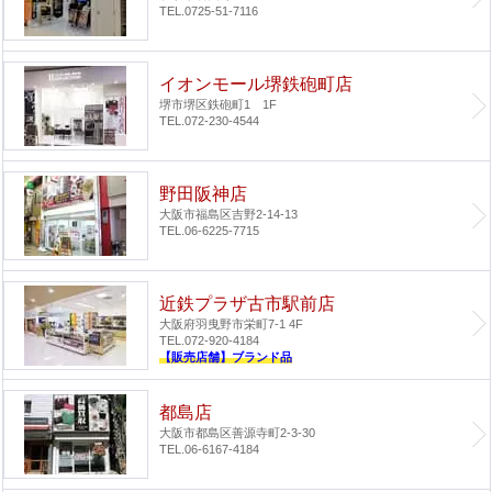
TEL.0725-51-7116
イオンモール堺鉄砲町店
堺市堺区鉄砲町1 1F
TEL.072-230-4544
野田阪神店
大阪市福島区吉野2-14-13
TEL.06-6225-7715
近鉄プラザ古市駅前店
大阪府羽曳野市栄町7-1 4F
TEL.072-920-4184
【販売店舗】ブランド品
都島店
大阪市都島区善源寺町2-3-30
TEL.06-6167-4184