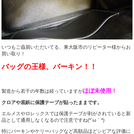
いつもご贔屓いただいてる、東大阪市のリピーター様からお
買い取り！
バッグの王様、バーキン！！
ほぼ未使用！
製造から若干の年数は経っていますが
クロアや底鋲に保護テープが貼ったままです。
エルメスやロレックスでは保護テープが剥がされていると新
品として通用しなくなるので注意ですね(*´ω｀*)
特にバーキンやケリーバッグなど高額品ほどシビアな評価に