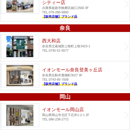
シティー店
兵庫県姫路市飾磨区細江2560 3F
TEL.079-280-5800
【販売店舗】ブランド品
奈良
西大和店
奈良県北葛城郡上牧町上牧3423-1
TEL.0745-51-5577
イオンモール奈良登美ヶ丘店
奈良県生駒市鹿畑町3027 3F
TEL.0743-85-7008
【販売店舗】ブランド品
岡山
イオンモール岡山店
岡山県岡山市北区下石井1-2-1 2F
TEL.086-238-2772