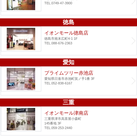
TEL.0749-47-3900
徳島
イオンモール徳島店
徳島市南末広町4-1 1F
TEL.088-676-2363
愛知
プライムツリー赤池店
愛知県日進市赤池町箕ノ手1番 3F
TEL.052-838-6167
三重
イオンモール津南店
三重県津市高茶屋小森町
145番地 3F
TEL.059-253-2440