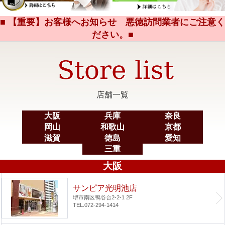
■ 【重要】お客様へお知らせ 悪徳訪問業者にご注意く
ださい。■
店舗一覧
大阪
兵庫
奈良
岡山
和歌山
京都
滋賀
徳島
愛知
三重
大阪
サンピア光明池店
堺市南区鴨谷台2-2-1 2F
TEL.072-294-1414