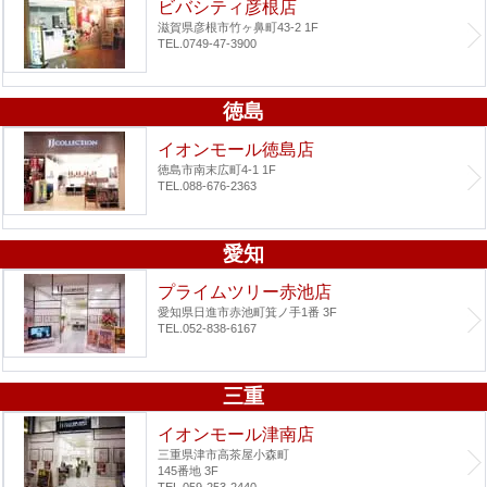
ビバシティ彦根店
滋賀県彦根市竹ヶ鼻町43-2 1F
TEL.0749-47-3900
徳島
イオンモール徳島店
徳島市南末広町4-1 1F
TEL.088-676-2363
愛知
プライムツリー赤池店
愛知県日進市赤池町箕ノ手1番 3F
TEL.052-838-6167
三重
イオンモール津南店
三重県津市高茶屋小森町
145番地 3F
TEL.059-253-2440