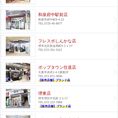
和泉府中駅前店
和泉市府中町8-4-22
TEL.0725-45-8877
フレスポしんかな店
堺市北区新金岡町5-1-1 3Ｆ
TEL.072-251-3113
ポップタウン住道店
大東市赤井1-4-1
東館2F
TEL.072-871-3838
【販売店舗】ブランド品
堺東店
堺市堺区中瓦町 2-1-17
TEL.072-222-7888
【販売店舗】ブランド品