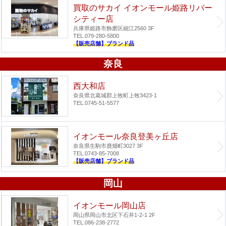
買取のサカイ イオンモール姫路リバー
シティー店
兵庫県姫路市飾磨区細江2560 3F
TEL.079-280-5800
【販売店舗】ブランド品
奈良
西大和店
奈良県北葛城郡上牧町上牧3423-1
TEL.0745-51-5577
イオンモール奈良登美ヶ丘店
奈良県生駒市鹿畑町3027 3F
TEL.0743-85-7008
【販売店舗】ブランド品
岡山
イオンモール岡山店
岡山県岡山市北区下石井1-2-1 2F
TEL.086-238-2772