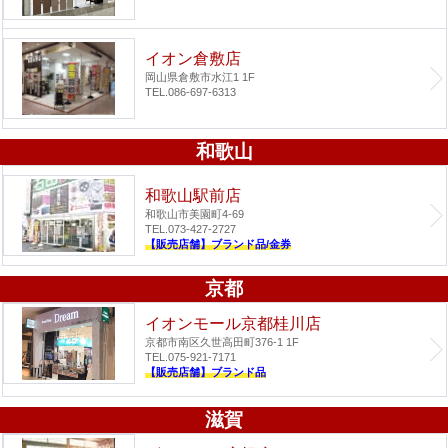
イオン倉敷店
岡山県倉敷市水江1 1F
TEL.086-697-6313
和歌山
和歌山駅前店
和歌山市美園町4-69
TEL.073-427-2727
【販売店舗】ブランド品/金券
京都
イオンモール京都桂川店
京都市南区久世高田町376-1 1F
TEL.075-921-7171
【販売店舗】ブランド品
滋賀