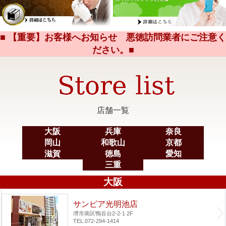
■ 【重要】お客様へお知らせ 悪徳訪問業者にご注意く
ださい。■
店舗一覧
大阪
兵庫
奈良
岡山
和歌山
京都
滋賀
徳島
愛知
三重
大阪
サンピア光明池店
堺市南区鴨谷台2-2-1 2F
TEL.072-294-1414