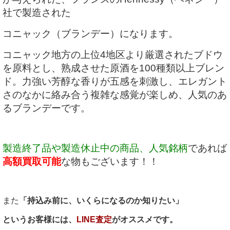
社で製造された
コニャック（ブランデー）
に
なります。
コニャック地方の上位4地区より厳選されたブドウ
を原料とし、熟成させた原酒を100種類以上ブレン
ド。力強い芳醇な香りが五感を刺激し、
エレガント
さのなかに絡み合う複雑な感覚が楽しめ、人気のあ
るブランデーです。
製造終了品や製造休止中の商品、人気銘柄
であれば
高額買取可能
な物もございます！！
また
「持込み前に、いくらになるのか知りたい」
というお客様には、
LINE査定
がオススメです。