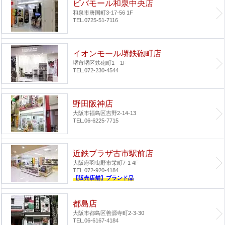
ビバモール和泉中央店
和泉市唐国町3-17-56 1F
TEL.0725-51-7116
イオンモール堺鉄砲町店
堺市堺区鉄砲町1 1F
TEL.072-230-4544
野田阪神店
大阪市福島区吉野2-14-13
TEL.06-6225-7715
近鉄プラザ古市駅前店
大阪府羽曳野市栄町7-1 4F
TEL.072-920-4184
【販売店舗】ブランド品
都島店
大阪市都島区善源寺町2-3-30
TEL.06-6167-4184