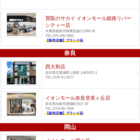
買取のサカイ イオンモール姫路リバー
シティー店
兵庫県姫路市飾磨区細江2560 3F
TEL.079-280-5800
【販売店舗】ブランド品
奈良
西大和店
奈良県北葛城郡上牧町上牧3423-1
TEL.0745-51-5577
イオンモール奈良登美ヶ丘店
奈良県生駒市鹿畑町3027 3F
TEL.0743-85-7008
【販売店舗】ブランド品
岡山