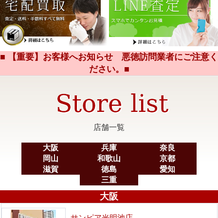
■ 【重要】お客様へお知らせ 悪徳訪問業者にご注意く
ださい。■
店舗一覧
大阪
兵庫
奈良
岡山
和歌山
京都
滋賀
徳島
愛知
三重
大阪
サンピア光明池店