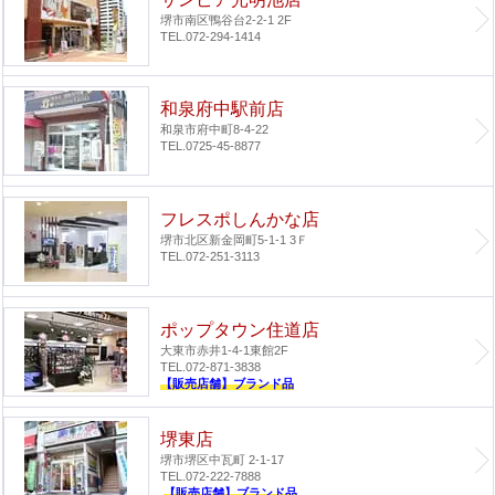
堺市南区鴨谷台2-2-1 2F
TEL.072-294-1414
和泉府中駅前店
和泉市府中町8-4-22
TEL.0725-45-8877
フレスポしんかな店
堺市北区新金岡町5-1-1 3Ｆ
TEL.072-251-3113
ポップタウン住道店
大東市赤井1-4-1
東館2F
TEL.072-871-3838
【販売店舗】ブランド品
堺東店
堺市堺区中瓦町 2-1-17
TEL.072-222-7888
【販売店舗】ブランド品