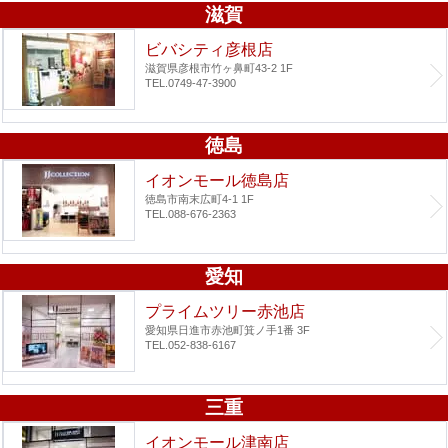
滋賀
ビバシティ彦根店
滋賀県彦根市竹ヶ鼻町43-2 1F
TEL.0749-47-3900
徳島
イオンモール徳島店
徳島市南末広町4-1 1F
TEL.088-676-2363
愛知
プライムツリー赤池店
愛知県日進市赤池町箕ノ手1番 3F
TEL.052-838-6167
三重
イオンモール津南店