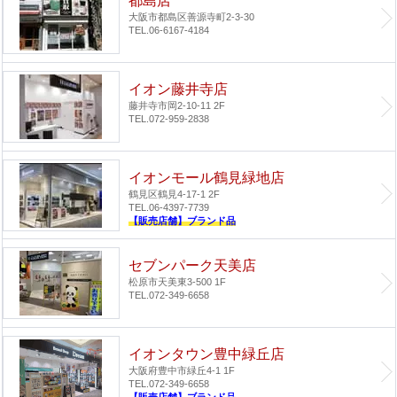
都島店
大阪市都島区善源寺町2-3-30
TEL.06-6167-4184
イオン藤井寺店
藤井寺市岡2-10-11 2F
TEL.072-959-2838
イオンモール鶴見緑地店
鶴見区鶴見4-17-1 2F
TEL.06-4397-7739
【販売店舗】ブランド品
セブンパーク天美店
松原市天美東3-500 1F
TEL.072-349-6658
イオンタウン豊中緑丘店
大阪府豊中市緑丘4-1 1F
TEL.072-349-6658
【販売店舗】ブランド品