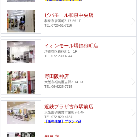
ビバモール和泉中央店
和泉市唐国町3-17-56 1F
TEL.0725-51-7116
イオンモール堺鉄砲町店
堺市堺区鉄砲町1 1F
TEL.072-230-4544
野田阪神店
大阪市福島区吉野2-14-13
TEL.06-6225-7715
近鉄プラザ古市駅前店
大阪府羽曳野市栄町7-1 4F
TEL.072-920-4184
【販売店舗】ブランド品