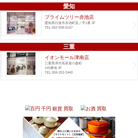
愛知
プライムツリー赤池店
愛知県日進市赤池町箕ノ手1番 3F
TEL.052-838-6167
三重
イオンモール津南店
三重県津市高茶屋小森町
145番地 3F
TEL.059-253-2440