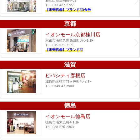
和歌山市美園町4-69
TEL.073-427-2727
【販売店舗】ブランド品/金券
京都
イオンモール京都桂川店
京都市南区久世高田町376-1 1F
TEL.075-921-7171
【販売店舗】ブランド品
滋賀
ビバシティ彦根店
滋賀県彦根市竹ヶ鼻町43-2 1F
TEL.0749-47-3900
徳島
イオンモール徳島店
徳島市南末広町4-1 1F
TEL.088-676-2363