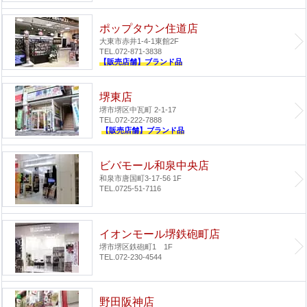
ポップタウン住道店
大東市赤井1-4-1
東館2F
TEL.072-871-3838
【販売店舗】ブランド品
堺東店
堺市堺区中瓦町 2-1-17
TEL.072-222-7888
【販売店舗】ブランド品
ビバモール和泉中央店
和泉市唐国町3-17-56 1F
TEL.0725-51-7116
イオンモール堺鉄砲町店
堺市堺区鉄砲町1 1F
TEL.072-230-4544
野田阪神店