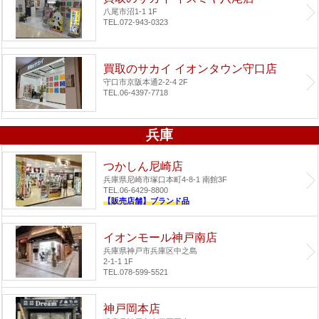
八尾市沼1-1 1F
TEL.072-943-0323
買取のサカイ イオンタウン守口店
守口市京阪本通2-2-4 2F
TEL.06-4397-7718
兵庫
つかしん尼崎店
兵庫県尼崎市塚口本町4-8-1 南館3F
TEL.06-6429-8800
【販売店舗】ブランド品
イオンモール神戸南店
兵庫県神戸市兵庫区中之島
2-1-1 1F
TEL.078-599-5521
神戸岡本店