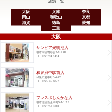
店舗一覧
大阪
兵庫
奈良
岡山
和歌山
京都
滋賀
徳島
愛知
三重
大阪
サンピア光明池店
堺市南区鴨谷台2-2-1 2F
TEL.072-294-1414
和泉府中駅前店
和泉市府中町8-4-22
TEL.0725-45-8877
フレスポしんかな店
堺市北区新金岡町5-1-1 3Ｆ
TEL.072-251-3113