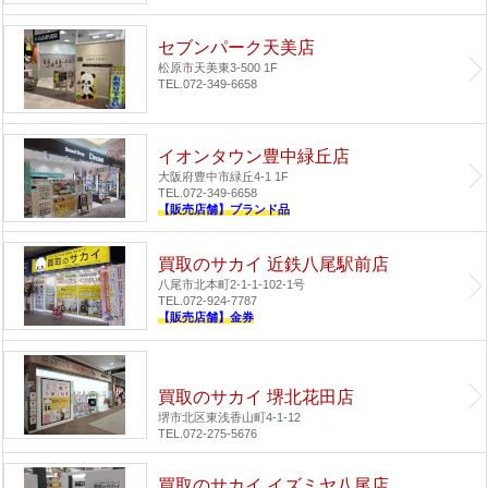
セブンパーク天美店
松原市天美東3-500 1F
TEL.072-349-6658
イオンタウン豊中緑丘店
大阪府豊中市緑丘4-1 1F
TEL.072-349-6658
【販売店舗】ブランド品
買取のサカイ 近鉄八尾駅前店
八尾市北本町2-1-1-102-1号
TEL.072-924-7787
【販売店舗】金券
買取のサカイ 堺北花田店
堺市北区東浅香山町4-1-12
TEL.072-275-5676
買取のサカイ イズミヤ八尾店