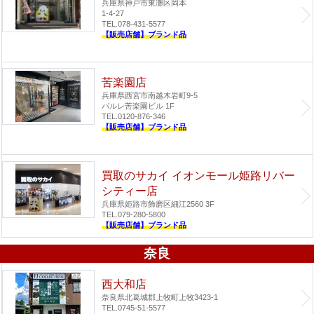
兵庫県神戸市東灘区岡本
1-4-27
TEL.078-431-5577
【販売店舗】ブランド品
苦楽園店
兵庫県西宮市南越木岩町9-5
パルレ苦楽園ビル 1F
TEL.0120-876-346
【販売店舗】ブランド品
買取のサカイ イオンモール姫路リバー
シティー店
兵庫県姫路市飾磨区細江2560 3F
TEL.079-280-5800
【販売店舗】ブランド品
奈良
西大和店
奈良県北葛城郡上牧町上牧3423-1
TEL.0745-51-5577