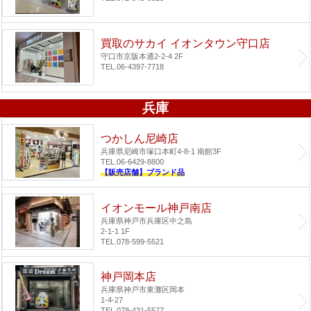
買取のサカイ イオンタウン守口店
守口市京阪本通2-2-4 2F
TEL.06-4397-7718
兵庫
つかしん尼崎店
兵庫県尼崎市塚口本町4-8-1 南館3F
TEL.06-6429-8800
【販売店舗】ブランド品
イオンモール神戸南店
兵庫県神戸市兵庫区中之島
2-1-1 1F
TEL.078-599-5521
神戸岡本店
兵庫県神戸市東灘区岡本
1-4-27
TEL.078-431-5577