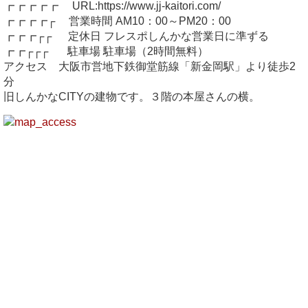
┏┏┏┏┏ URL:https://www.jj-kaitori.com/
┏┏┏┏┌ 営業時間 AM10：00～PM20：00
┏┏┏┌┌ 定休日 フレスポしんかな営業日に準ずる
┏┏┌┌┌ 駐車場 駐車場（2時間無料）
アクセス 大阪市営地下鉄御堂筋線「新金岡駅」より徒歩2
分
旧しんかなCITYの建物です。３階の本屋さんの横。