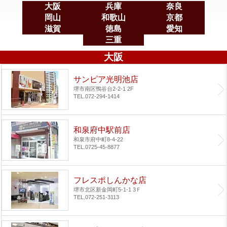
大阪
兵庫
奈良
岡山
和歌山
京都
滋賀
徳島
愛知
三重
大阪
サンピア光明池店
堺市南区鴨谷台2-2-1 2F
TEL.072-294-1414
和泉府中駅前店
和泉市府中町8-4-22
TEL.0725-45-8877
フレスポしんかな店
堺市北区新金岡町5-1-1 3Ｆ
TEL.072-251-3113