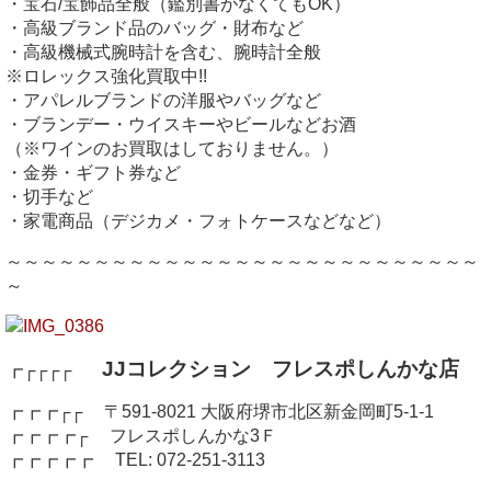
・宝石/宝飾品全般（鑑別書がなくてもOK）
・高級ブランド品のバッグ・財布など
・高級機械式腕時計を含む、腕時計全般
※ロレックス強化買取中!!
・アパレルブランドの洋服やバッグなど
・ブランデー・ウイスキーやビールなどお酒
（※ワインのお買取はしておりません。）
・金券・ギフト券など
・切手など
・家電商品（デジカメ・フォトケースなどなど）
～～～～～～～～～～～～～～～～～～～～～～～～～～～
～
JJコレクション フレスポしんかな店
┏┌┌┌┌
┏┏┏┌┌ 〒591-8021 大阪府堺市北区新金岡町5-1-1
┏┏┏┏┌ フレスポしんかな3Ｆ
┏┏┏┏┏ TEL: 072-251-3113