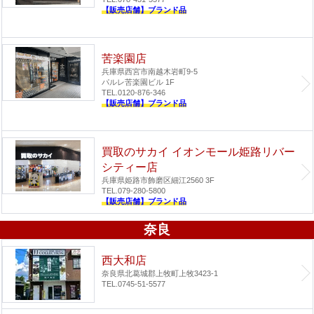
【販売店舗】ブランド品
苦楽園店
兵庫県西宮市南越木岩町9-5
パルレ苦楽園ビル 1F
TEL.0120-876-346
【販売店舗】ブランド品
買取のサカイ イオンモール姫路リバー
シティー店
兵庫県姫路市飾磨区細江2560 3F
TEL.079-280-5800
【販売店舗】ブランド品
奈良
西大和店
奈良県北葛城郡上牧町上牧3423-1
TEL.0745-51-5577