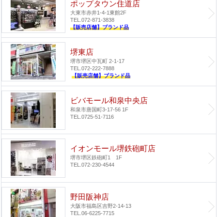
ポップタウン住道店
大東市赤井1-4-1
東館2F
TEL.072-871-3838
【販売店舗】ブランド品
堺東店
堺市堺区中瓦町 2-1-17
TEL.072-222-7888
【販売店舗】ブランド品
ビバモール和泉中央店
和泉市唐国町3-17-56 1F
TEL.0725-51-7116
イオンモール堺鉄砲町店
堺市堺区鉄砲町1 1F
TEL.072-230-4544
野田阪神店
大阪市福島区吉野2-14-13
TEL.06-6225-7715