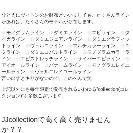
ひとえにヴィトンのお財布といいましても、たくさんライン
があれば、たくさんのモデルが存在します。
☆
モノグラムライン
☆
ダミエライン
☆
エピライン
☆
タ
イガライン
☆
ダミエジェアンライン
☆
ダミエグラフィッ
トライン
☆
ヴェルニライン
☆
マルチカラーライン
☆
ユ
タライン
☆
ダミエコバルトライン
☆
モノグラムカラーラ
イン
☆
エピストレッチライン
☆
サイバーエピライン
☆
アイオールライン
☆
パナームライン
☆
モノグラムレイユ
ールライン
☆
ヴェルニレイユールライン
言い出すとキリがないので、このへんで笑
上記以外にも毎年限定で発売されるいわゆる”collection(コレ
クション)”も多数ございます。
JJcollectionで高く高く売りません
か？？