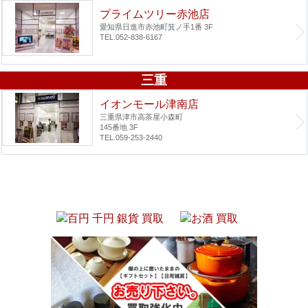
プライムツリー赤池店
愛知県日進市赤池町箕ノ手1番 3F
TEL.052-838-6167
三重
イオンモール津南店
三重県津市高茶屋小森町
145番地 3F
TEL.059-253-2440