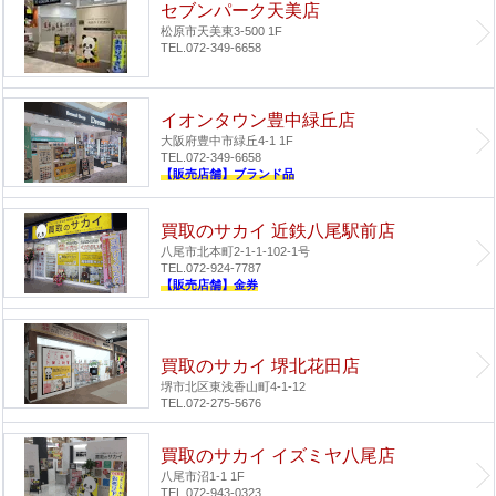
セブンパーク天美店
松原市天美東3-500 1F
TEL.072-349-6658
イオンタウン豊中緑丘店
大阪府豊中市緑丘4-1 1F
TEL.072-349-6658
【販売店舗】ブランド品
買取のサカイ 近鉄八尾駅前店
八尾市北本町2-1-1-102-1号
TEL.072-924-7787
【販売店舗】金券
買取のサカイ 堺北花田店
堺市北区東浅香山町4-1-12
TEL.072-275-5676
買取のサカイ イズミヤ八尾店
八尾市沼1-1 1F
TEL.072-943-0323