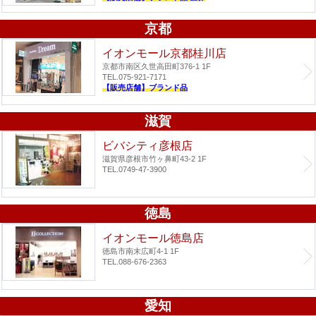
京都
イオンモール京都桂川店
京都市南区久世高田町376-1 1F
TEL.075-921-7171
【販売店舗】ブランド品
滋賀
ビバシティ彦根店
滋賀県彦根市竹ヶ鼻町43-2 1F
TEL.0749-47-3900
徳島
イオンモール徳島店
徳島市南末広町4-1 1F
TEL.088-676-2363
愛知