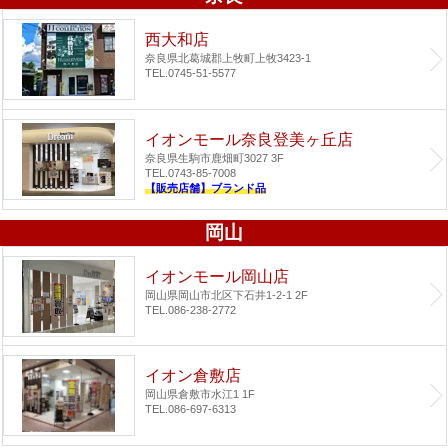
西大和店
奈良県北葛城郡上牧町上牧3423-1
TEL.0745-51-5577
イオンモール奈良登美ヶ丘店
奈良県生駒市鹿畑町3027 3F
TEL.0743-85-7008
【販売店舗】ブランド品
岡山
イオンモール岡山店
岡山県岡山市北区下石井1-2-1 2F
TEL.086-238-2772
イオン倉敷店
岡山県倉敷市水江1 1F
TEL.086-697-6313