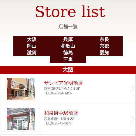
店舗一覧
大阪
兵庫
奈良
岡山
和歌山
京都
滋賀
徳島
愛知
三重
大阪
サンピア光明池店
堺市南区鴨谷台2-2-1 2F
TEL.072-294-1414
和泉府中駅前店
和泉市府中町8-4-22
TEL.0725-45-8877