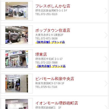
フレスポしんかな店
堺市北区新金岡町5-1-1 3Ｆ
TEL.072-251-3113
ポップタウン住道店
大東市赤井1-4-1
東館2F
TEL.072-871-3838
【販売店舗】ブランド品
堺東店
堺市堺区中瓦町 2-1-17
TEL.072-222-7888
【販売店舗】ブランド品
ビバモール和泉中央店
和泉市唐国町3-17-56 1F
TEL.0725-51-7116
イオンモール堺鉄砲町店
堺市堺区鉄砲町1 1F