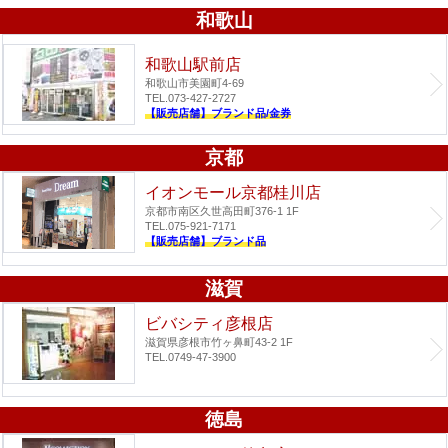
和歌山
和歌山駅前店
和歌山市美園町4-69
TEL.073-427-2727
【販売店舗】ブランド品/金券
京都
イオンモール京都桂川店
京都市南区久世高田町376-1 1F
TEL.075-921-7171
【販売店舗】ブランド品
滋賀
ビバシティ彦根店
滋賀県彦根市竹ヶ鼻町43-2 1F
TEL.0749-47-3900
徳島