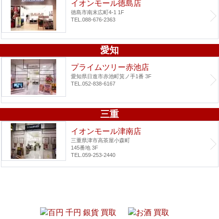
イオンモール徳島店
徳島市南末広町4-1 1F
TEL.088-676-2363
愛知
プライムツリー赤池店
愛知県日進市赤池町箕ノ手1番 3F
TEL.052-838-6167
三重
イオンモール津南店
三重県津市高茶屋小森町
145番地 3F
TEL.059-253-2440