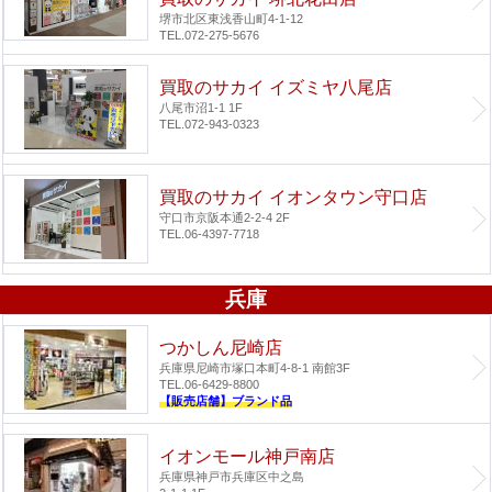
堺市北区東浅香山町4-1-12
TEL.072-275-5676
買取のサカイ イズミヤ八尾店
八尾市沼1-1 1F
TEL.072-943-0323
買取のサカイ イオンタウン守口店
守口市京阪本通2-2-4 2F
TEL.06-4397-7718
兵庫
つかしん尼崎店
兵庫県尼崎市塚口本町4-8-1 南館3F
TEL.06-6429-8800
【販売店舗】ブランド品
イオンモール神戸南店
兵庫県神戸市兵庫区中之島