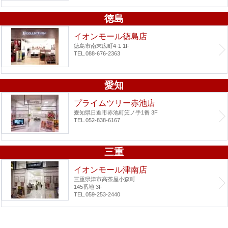
徳島
イオンモール徳島店
徳島市南末広町4-1 1F
TEL.088-676-2363
愛知
プライムツリー赤池店
愛知県日進市赤池町箕ノ手1番 3F
TEL.052-838-6167
三重
イオンモール津南店
三重県津市高茶屋小森町
145番地 3F
TEL.059-253-2440