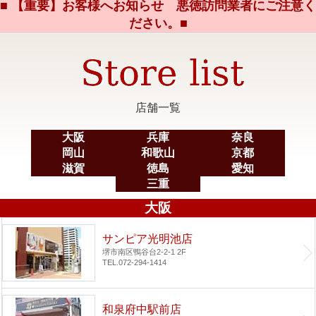
■ 【重要】お客様へお知らせ 悪徳訪問業者にご注意く
ださい。■
店舗一覧
大阪
兵庫
奈良
岡山
和歌山
京都
滋賀
徳島
愛知
三重
大阪
サンピア光明池店
堺市南区鴨谷台2-2-1 2F
TEL.072-294-1414
和泉府中駅前店