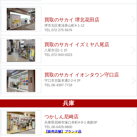
買取のサカイ 堺北花田店
堺市北区東浅香山町4-1-12
TEL.072-275-5676
買取のサカイ イズミヤ八尾店
八尾市沼1-1 1F
TEL.072-943-0323
買取のサカイ イオンタウン守口店
守口市京阪本通2-2-4 2F
TEL.06-4397-7718
兵庫
つかしん尼崎店
兵庫県尼崎市塚口本町4-8-1 南館3F
TEL.06-6429-8800
【販売店舗】ブランド品