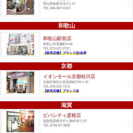
岡山県倉敷市水江1 1F
TEL.086-697-6313
和歌山
和歌山駅前店
和歌山市美園町4-69
TEL.073-427-2727
【販売店舗】ブランド品/金券
京都
イオンモール京都桂川店
京都市南区久世高田町376-1 1F
TEL.075-921-7171
【販売店舗】ブランド品
滋賀
ビバシティ彦根店
滋賀県彦根市竹ヶ鼻町43-2 1F
TEL.0749-47-3900