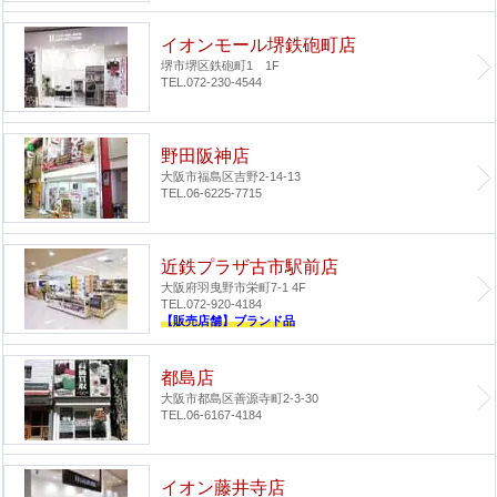
イオンモール堺鉄砲町店
堺市堺区鉄砲町1 1F
TEL.072-230-4544
野田阪神店
大阪市福島区吉野2-14-13
TEL.06-6225-7715
近鉄プラザ古市駅前店
大阪府羽曳野市栄町7-1 4F
TEL.072-920-4184
【販売店舗】ブランド品
都島店
大阪市都島区善源寺町2-3-30
TEL.06-6167-4184
イオン藤井寺店