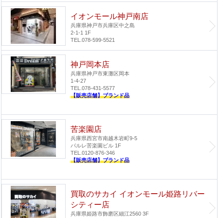
イオンモール神戸南店
兵庫県神戸市兵庫区中之島
2-1-1 1F
TEL.078-599-5521
神戸岡本店
兵庫県神戸市東灘区岡本
1-4-27
TEL.078-431-5577
【販売店舗】ブランド品
苦楽園店
兵庫県西宮市南越木岩町9-5
パルレ苦楽園ビル 1F
TEL.0120-876-346
【販売店舗】ブランド品
買取のサカイ イオンモール姫路リバー
シティー店
兵庫県姫路市飾磨区細江2560 3F