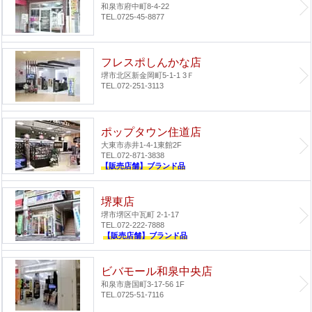
和泉市府中町8-4-22
TEL.0725-45-8877
フレスポしんかな店
堺市北区新金岡町5-1-1 3Ｆ
TEL.072-251-3113
ポップタウン住道店
大東市赤井1-4-1
東館2F
TEL.072-871-3838
【販売店舗】ブランド品
堺東店
堺市堺区中瓦町 2-1-17
TEL.072-222-7888
【販売店舗】ブランド品
ビバモール和泉中央店
和泉市唐国町3-17-56 1F
TEL.0725-51-7116