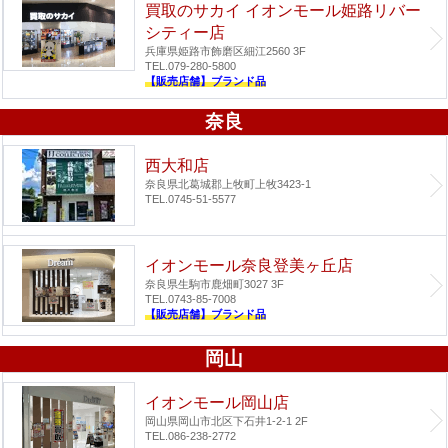
買取のサカイ イオンモール姫路リバー
シティー店
兵庫県姫路市飾磨区細江2560 3F
TEL.079-280-5800
【販売店舗】ブランド品
奈良
西大和店
奈良県北葛城郡上牧町上牧3423-1
TEL.0745-51-5577
イオンモール奈良登美ヶ丘店
奈良県生駒市鹿畑町3027 3F
TEL.0743-85-7008
【販売店舗】ブランド品
岡山
イオンモール岡山店
岡山県岡山市北区下石井1-2-1 2F
TEL.086-238-2772