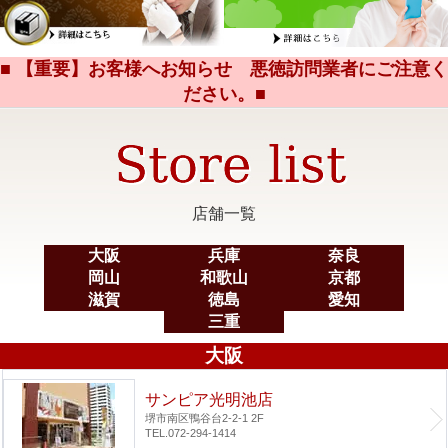
■ 【重要】お客様へお知らせ 悪徳訪問業者にご注意く
ださい。■
店舗一覧
大阪
兵庫
奈良
岡山
和歌山
京都
滋賀
徳島
愛知
三重
大阪
サンピア光明池店
堺市南区鴨谷台2-2-1 2F
TEL.072-294-1414