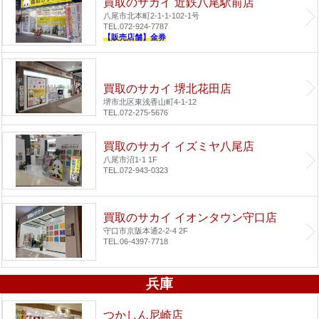
買取のサカイ 近鉄八尾駅前店
八尾市北本町2-1-1-102-1号
TEL.072-924-7787
【販売店舗】金券
買取のサカイ 堺北花田店
堺市北区東浅香山町4-1-12
TEL.072-275-5676
買取のサカイ イズミヤ八尾店
八尾市沼1-1 1F
TEL.072-943-0323
買取のサカイ イオンタウン守口店
守口市京阪本通2-2-4 2F
TEL.06-4397-7718
兵庫
つかしん尼崎店