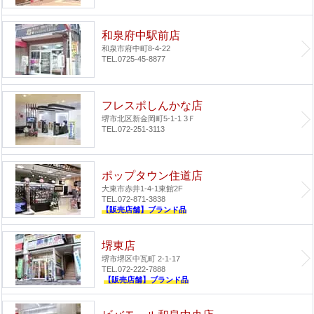
和泉府中駅前店
和泉市府中町8-4-22
TEL.0725-45-8877
フレスポしんかな店
堺市北区新金岡町5-1-1 3Ｆ
TEL.072-251-3113
ポップタウン住道店
大東市赤井1-4-1
東館2F
TEL.072-871-3838
【販売店舗】ブランド品
堺東店
堺市堺区中瓦町 2-1-17
TEL.072-222-7888
【販売店舗】ブランド品