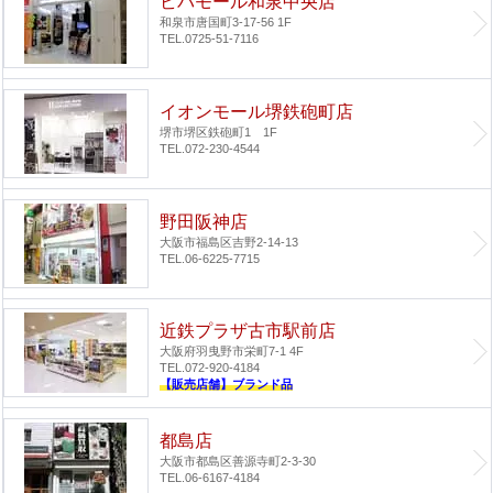
ビバモール和泉中央店
和泉市唐国町3-17-56 1F
TEL.0725-51-7116
イオンモール堺鉄砲町店
堺市堺区鉄砲町1 1F
TEL.072-230-4544
野田阪神店
大阪市福島区吉野2-14-13
TEL.06-6225-7715
近鉄プラザ古市駅前店
大阪府羽曳野市栄町7-1 4F
TEL.072-920-4184
【販売店舗】ブランド品
都島店
大阪市都島区善源寺町2-3-30
TEL.06-6167-4184