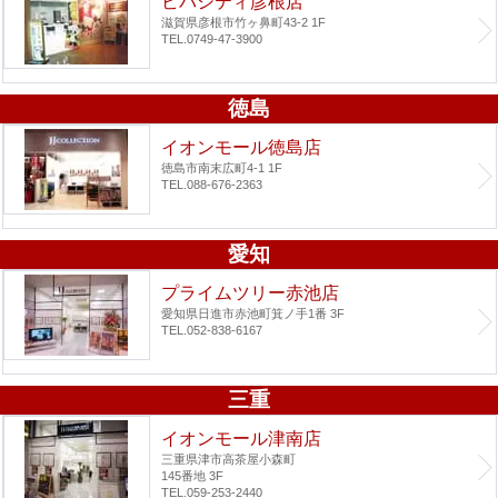
ビバシティ彦根店
滋賀県彦根市竹ヶ鼻町43-2 1F
TEL.0749-47-3900
徳島
イオンモール徳島店
徳島市南末広町4-1 1F
TEL.088-676-2363
愛知
プライムツリー赤池店
愛知県日進市赤池町箕ノ手1番 3F
TEL.052-838-6167
三重
イオンモール津南店
三重県津市高茶屋小森町
145番地 3F
TEL.059-253-2440