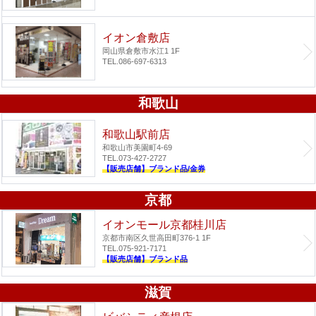
イオン倉敷店
岡山県倉敷市水江1 1F
TEL.086-697-6313
和歌山
和歌山駅前店
和歌山市美園町4-69
TEL.073-427-2727
【販売店舗】ブランド品/金券
京都
イオンモール京都桂川店
京都市南区久世高田町376-1 1F
TEL.075-921-7171
【販売店舗】ブランド品
滋賀