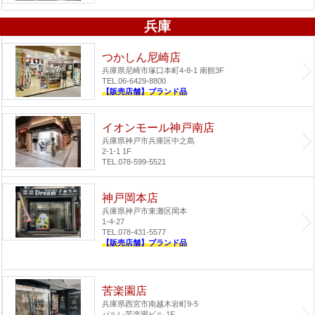
兵庫
つかしん尼崎店
兵庫県尼崎市塚口本町4-8-1 南館3F
TEL.06-6429-8800
【販売店舗】ブランド品
イオンモール神戸南店
兵庫県神戸市兵庫区中之島
2-1-1 1F
TEL.078-599-5521
神戸岡本店
兵庫県神戸市東灘区岡本
1-4-27
TEL.078-431-5577
【販売店舗】ブランド品
苦楽園店
兵庫県西宮市南越木岩町9-5
パルレ苦楽園ビル 1F