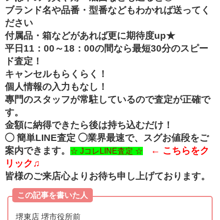
ブランド名や品番・型番などもわかれば送ってく
ださい
付属品・箱などがあれば更に期待度up★
平日11：00～18：00の間なら最短30分のスピー
ド査定！
キャンセルもらくらく！
個人情報の入力もなし！
專門のスタッフが常駐しているので査定が正確で
す。
金額に納得できたら後は持ち込むだけ！
◯ 簡単LINE査定 ◯業界最速で、スグお値段をご
案内できます。
← こちらをク
☆ JコレLINE査定 ☆
リック♫
皆様のご来店心よりお待ち申し上げております。
この記事を書いた人
堺東店 堺市役所前