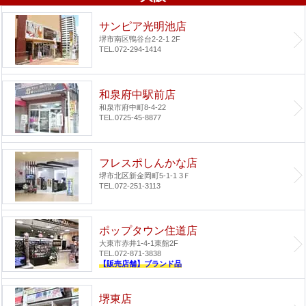
サンピア光明池店
堺市南区鴨谷台2-2-1 2F
TEL.072-294-1414
和泉府中駅前店
和泉市府中町8-4-22
TEL.0725-45-8877
フレスポしんかな店
堺市北区新金岡町5-1-1 3Ｆ
TEL.072-251-3113
ポップタウン住道店
大東市赤井1-4-1
東館2F
TEL.072-871-3838
【販売店舗】ブランド品
堺東店