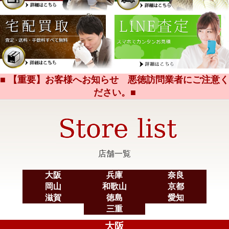
■ 【重要】お客様へお知らせ 悪徳訪問業者にご注意く
ださい。■
店舗一覧
大阪
兵庫
奈良
岡山
和歌山
京都
滋賀
徳島
愛知
三重
大阪