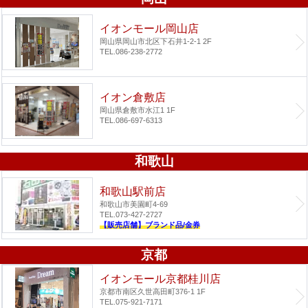
イオンモール岡山店
岡山県岡山市北区下石井1-2-1 2F
TEL.086-238-2772
イオン倉敷店
岡山県倉敷市水江1 1F
TEL.086-697-6313
和歌山
和歌山駅前店
和歌山市美園町4-69
TEL.073-427-2727
【販売店舗】ブランド品/金券
京都
イオンモール京都桂川店
京都市南区久世高田町376-1 1F
TEL.075-921-7171