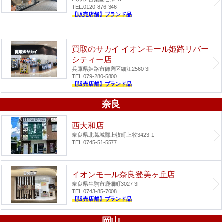
TEL.0120-876-346
【販売店舗】ブランド品
買取のサカイ イオンモール姫路リバー
シティー店
兵庫県姫路市飾磨区細江2560 3F
TEL.079-280-5800
【販売店舗】ブランド品
奈良
西大和店
奈良県北葛城郡上牧町上牧3423-1
TEL.0745-51-5577
イオンモール奈良登美ヶ丘店
奈良県生駒市鹿畑町3027 3F
TEL.0743-85-7008
【販売店舗】ブランド品
岡山