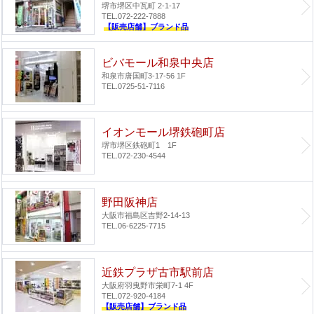
堺市堺区中瓦町 2-1-17
TEL.072-222-7888
【販売店舗】ブランド品
ビバモール和泉中央店
和泉市唐国町3-17-56 1F
TEL.0725-51-7116
イオンモール堺鉄砲町店
堺市堺区鉄砲町1 1F
TEL.072-230-4544
野田阪神店
大阪市福島区吉野2-14-13
TEL.06-6225-7715
近鉄プラザ古市駅前店
大阪府羽曳野市栄町7-1 4F
TEL.072-920-4184
【販売店舗】ブランド品