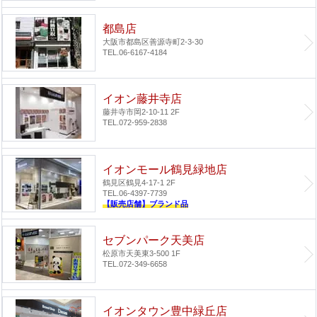
都島店
大阪市都島区善源寺町2-3-30
TEL.06-6167-4184
イオン藤井寺店
藤井寺市岡2-10-11 2F
TEL.072-959-2838
イオンモール鶴見緑地店
鶴見区鶴見4-17-1 2F
TEL.06-4397-7739
【販売店舗】ブランド品
セブンパーク天美店
松原市天美東3-500 1F
TEL.072-349-6658
イオンタウン豊中緑丘店