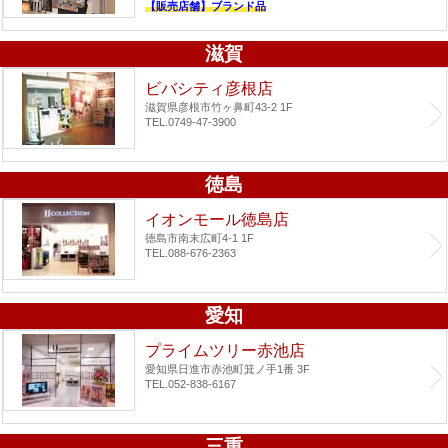
【販売店舗】ブランド品
滋賀
ビバシティ彦根店
滋賀県彦根市竹ヶ鼻町43-2 1F
TEL.0749-47-3900
徳島
イオンモール徳島店
徳島市南末広町4-1 1F
TEL.088-676-2363
愛知
プライムツリー赤池店
愛知県日進市赤池町箕ノ手1番 3F
TEL.052-838-6167
三重