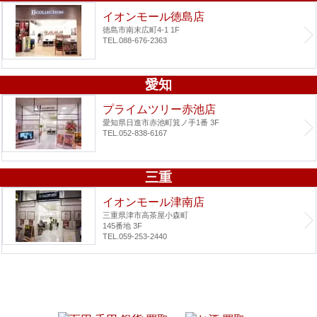
イオンモール徳島店
徳島市南末広町4-1 1F
TEL.088-676-2363
愛知
プライムツリー赤池店
愛知県日進市赤池町箕ノ手1番 3F
TEL.052-838-6167
三重
イオンモール津南店
三重県津市高茶屋小森町
145番地 3F
TEL.059-253-2440