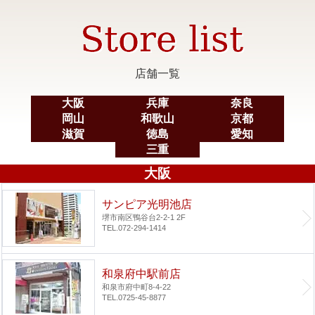
店舗一覧
大阪
兵庫
奈良
岡山
和歌山
京都
滋賀
徳島
愛知
三重
大阪
サンピア光明池店
堺市南区鴨谷台2-2-1 2F
TEL.072-294-1414
和泉府中駅前店
和泉市府中町8-4-22
TEL.0725-45-8877