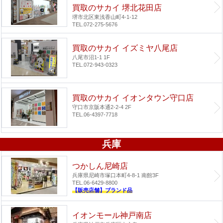
買取のサカイ 堺北花田店
堺市北区東浅香山町4-1-12
TEL.072-275-5676
買取のサカイ イズミヤ八尾店
八尾市沼1-1 1F
TEL.072-943-0323
買取のサカイ イオンタウン守口店
守口市京阪本通2-2-4 2F
TEL.06-4397-7718
兵庫
つかしん尼崎店
兵庫県尼崎市塚口本町4-8-1 南館3F
TEL.06-6429-8800
【販売店舗】ブランド品
イオンモール神戸南店