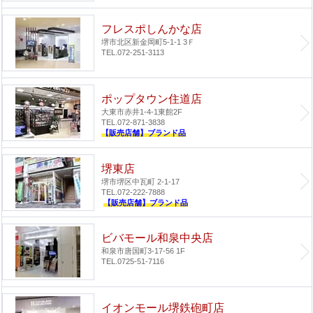
フレスポしんかな店
堺市北区新金岡町5-1-1 3Ｆ
TEL.072-251-3113
ポップタウン住道店
大東市赤井1-4-1
東館2F
TEL.072-871-3838
【販売店舗】ブランド品
堺東店
堺市堺区中瓦町 2-1-17
TEL.072-222-7888
【販売店舗】ブランド品
ビバモール和泉中央店
和泉市唐国町3-17-56 1F
TEL.0725-51-7116
イオンモール堺鉄砲町店