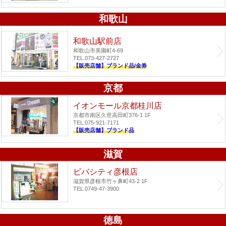
和歌山
和歌山駅前店
和歌山市美園町4-69
TEL.073-427-2727
【販売店舗】ブランド品/金券
京都
イオンモール京都桂川店
京都市南区久世高田町376-1 1F
TEL.075-921-7171
【販売店舗】ブランド品
滋賀
ビバシティ彦根店
滋賀県彦根市竹ヶ鼻町43-2 1F
TEL.0749-47-3900
徳島