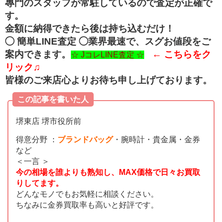
專門のスタッフが常駐しているので査定が正確で
す。
金額に納得できたら後は持ち込むだけ！
◯ 簡単LINE査定 ◯業界最速で、スグお値段をご
案内できます。
← こちらをク
☆ JコレLINE査定 ☆
リック♫
皆様のご来店心よりお待ち申し上げております。
この記事を書いた人
堺東店 堺市役所前
得意分野 ：
ブランドバッグ
・腕時計・貴金属・金券
など
＜一言 ＞
今の相場を誰よりも熟知し、MAX価格で日々お買取
りしてます。
どんなモノでもお気軽に相談ください。
ちなみに金券買取率も高いと好評です。