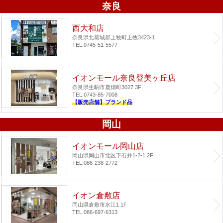
奈良
西大和店
奈良県北葛城郡上牧町上牧3423-1
TEL.0745-51-5577
イオンモール奈良登美ヶ丘店
奈良県生駒市鹿畑町3027 3F
TEL.0743-85-7008
【販売店舗】ブランド品
岡山
イオンモール岡山店
岡山県岡山市北区下石井1-2-1 2F
TEL.086-238-2772
イオン倉敷店
岡山県倉敷市水江1 1F
TEL.086-697-6313